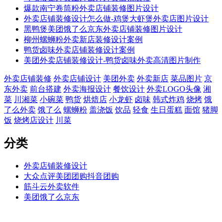
爆款南宁卷筒粉外卖店铺装修图片设计
外卖店铺装修设计怎么做-鸡煲大虾煲外卖店图片设计
黑鸭煲美团饿了么京东外卖店铺装修图片设计
柳州螺蛳粉外卖新店装修设计案例
鸭货卤味外卖店铺装修设计案例
美团外卖店铺装修设计-鸭货卤味外卖高清图片制作
外卖店铺装修
外卖店铺设计
美团外卖
外卖新店
菜品图片
京
东外卖
前台搭建
外卖海报设计
餐饮设计
外卖LOGO头像
湘
菜
川湘菜
小碗菜
鸭货
烘焙店
小龙虾
卤味
韩式炸鸡
烧烤
饿
了么外卖
饿了么
螺蛳粉
盖浇饭
饮品
轻食
生日蛋糕
面馆
猪脚
饭
烧烤店设计
川菜
分类
外卖店铺装修设计
大众点评美团团购抖音团购
筋斗云外卖软件
美团饿了么京东