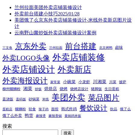
兰州拉面美团外卖店铺装修设计
外卖前台搭建小技巧2025/01/28
美团饿了么京东外卖店铺装修设计-米线外卖新店图片设
计
云南野山菌炒饭外卖店铺装修设计案例
京东外卖
前台搭建
卤味
三文鱼
兰州拉面
北京烤鸭
外卖店铺装修
外卖LOGO头像
外卖店铺设计
外卖新店
外卖海报设计
小碗菜
川湘菜
小龙虾
川菜
披萨
家常菜
湘菜
烘焙店
烧烤
柳州螺蛳粉
烧烤店设计
猪脚饭
生日蛋糕
炒饭
美团外卖
菜品图片
盖浇饭
砂锅菜
盖码饭
米线
餐饮设计
韩式炸鸡
螺蛳粉
轻食
面馆
饮品
饿了么
蛋糕店
辣子鸡
鸭货
饿了么外卖
麻辣烫
麻辣香锅
黄焖鸡米饭
搜索
搜索