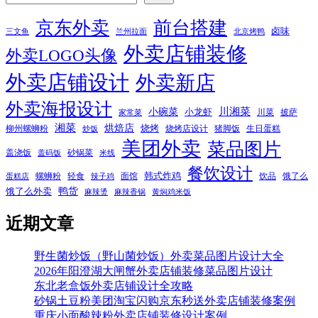
京东外卖
前台搭建
卤味
三文鱼
兰州拉面
北京烤鸭
外卖店铺装修
外卖LOGO头像
外卖店铺设计
外卖新店
外卖海报设计
小碗菜
川湘菜
小龙虾
川菜
披萨
家常菜
湘菜
烘焙店
烧烤
柳州螺蛳粉
烧烤店设计
猪脚饭
生日蛋糕
炒饭
美团外卖
菜品图片
盖浇饭
砂锅菜
盖码饭
米线
餐饮设计
韩式炸鸡
螺蛳粉
轻食
面馆
饮品
饿了么
蛋糕店
辣子鸡
鸭货
饿了么外卖
麻辣烫
麻辣香锅
黄焖鸡米饭
近期文章
野生菌炒饭（野山菌炒饭）外卖菜品图片设计大全
2026年阳澄湖大闸蟹外卖店铺装修菜品图片设计
东北老盒饭外卖店铺设计全攻略
砂锅土豆粉美团淘宝闪购京东秒送外卖店铺装修案例
重庆小面酸辣粉外卖店铺装修设计案例