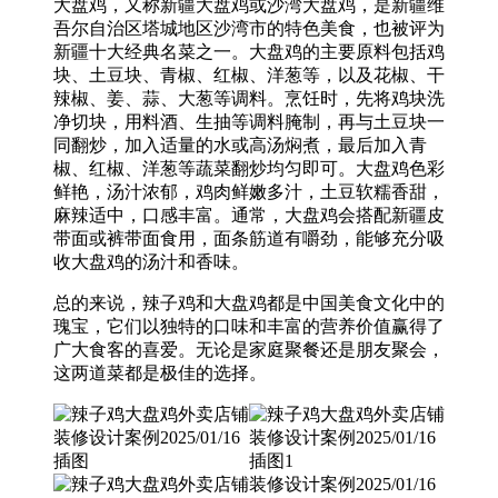
大盘鸡，又称新疆大盘鸡或沙湾大盘鸡，是新疆维
吾尔自治区塔城地区沙湾市的特色美食，也被评为
新疆十大经典名菜之一‌。大盘鸡的主要原料包括鸡
块、土豆块、青椒、红椒、洋葱等，以及花椒、干
辣椒、姜、蒜、大葱等调料‌。烹饪时，先将鸡块洗
净切块，用料酒、生抽等调料腌制，再与土豆块一
同翻炒，加入适量的水或高汤焖煮，最后加入青
椒、红椒、洋葱等蔬菜翻炒均匀即可‌。大盘鸡色彩
鲜艳，汤汁浓郁，鸡肉鲜嫩多汁，土豆软糯香甜，
麻辣适中，口感丰富‌。通常，大盘鸡会搭配新疆皮
带面或裤带面食用，面条筋道有嚼劲，能够充分吸
收大盘鸡的汤汁和香味‌。
总的来说，辣子鸡和大盘鸡都是中国美食文化中的
瑰宝，它们以独特的口味和丰富的营养价值赢得了
广大食客的喜爱。无论是家庭聚餐还是朋友聚会，
这两道菜都是极佳的选择。