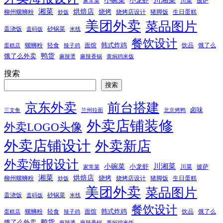
小龙虾
川菜
披萨
家常菜
湘菜
烘焙店
烧烤
柳州螺蛳粉
烧烤店设计
猪脚饭
生日蛋糕
炒饭
美团外卖
菜品图片
盖浇饭
砂锅菜
盖码饭
米线
餐饮设计
韩式炸鸡
螺蛳粉
轻食
面馆
饮品
饿了么
蛋糕店
辣子鸡
鸭货
饿了么外卖
麻辣烫
麻辣香锅
黄焖鸡米饭
搜索
搜索
京东外卖
前台搭建
卤味
三文鱼
兰州拉面
北京烤鸭
外卖店铺装修
外卖LOGO头像
外卖店铺设计
外卖新店
外卖海报设计
小碗菜
川湘菜
小龙虾
川菜
披萨
家常菜
湘菜
烘焙店
烧烤
柳州螺蛳粉
烧烤店设计
猪脚饭
生日蛋糕
炒饭
美团外卖
菜品图片
盖浇饭
砂锅菜
盖码饭
米线
餐饮设计
韩式炸鸡
螺蛳粉
轻食
面馆
饮品
饿了么
蛋糕店
辣子鸡
鸭货
饿了么外卖
麻辣烫
麻辣香锅
黄焖鸡米饭