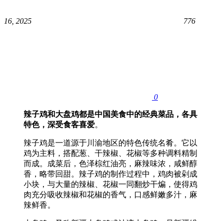
16, 2025
776
0
辣子鸡和大盘鸡都是中国美食中的经典菜品，各具
特色，深受食客喜爱
‌。
辣子鸡是一道源于川渝地区的特色传统名肴。它以
鸡为主料，搭配葱、干辣椒、花椒等多种调料精制
而成‌。成菜后，色泽棕红油亮，麻辣味浓，咸鲜醇
香，略带回甜‌。辣子鸡的制作过程中，鸡肉被剁成
小块，与大量的辣椒、花椒一同翻炒干煸，使得鸡
肉充分吸收辣椒和花椒的香气，口感鲜嫩多汁，麻
辣鲜香‌。