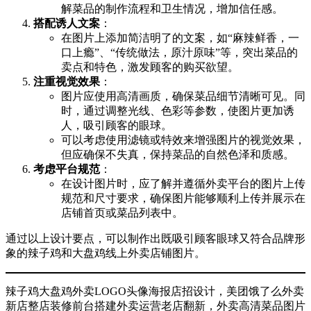
解菜品的制作流程和卫生情况，增加信任感‌。
搭配诱人文案
‌：
在图片上添加简洁明了的文案，如“麻辣鲜香，一
口上瘾”、“传统做法，原汁原味”等，突出菜品的
卖点和特色，激发顾客的购买欲望‌。
注重视觉效果
‌：
图片应使用高清画质，确保菜品细节清晰可见。同
时，通过调整光线、色彩等参数，使图片更加诱
人，吸引顾客的眼球‌。
可以考虑使用滤镜或特效来增强图片的视觉效果，
但应确保不失真，保持菜品的自然色泽和质感‌。
考虑平台规范
‌：
在设计图片时，应了解并遵循外卖平台的图片上传
规范和尺寸要求，确保图片能够顺利上传并展示在
店铺首页或菜品列表中‌。
通过以上设计要点，可以制作出既吸引顾客眼球又符合品牌形
象的辣子鸡和大盘鸡线上外卖店铺图片。
辣子鸡大盘鸡外卖LOGO头像海报店招设计，美团饿了么外卖
新店整店装修前台搭建外卖运营老店翻新，外卖高清菜品图片