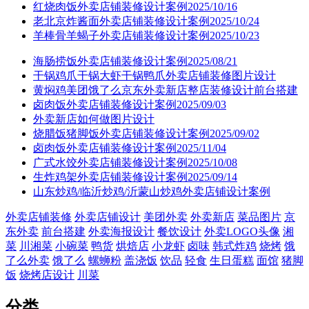
红烧肉饭外卖店铺装修设计案例2025/10/16
老北京炸酱面外卖店铺装修设计案例2025/10/24
羊棒骨羊蝎子外卖店铺装修设计案例2025/10/23
海肠捞饭外卖店铺装修设计案例2025/08/21
干锅鸡爪干锅大虾干锅鸭爪外卖店铺装修图片设计
黄焖鸡美团饿了么京东外卖新店整店装修设计前台搭建
卤肉饭外卖店铺装修设计案例2025/09/03
外卖新店如何做图片设计
烧腊饭猪脚饭外卖店铺装修设计案例2025/09/02
卤肉饭外卖店铺装修设计案例2025/11/04
广式水饺外卖店铺装修设计案例2025/10/08
生炸鸡架外卖店铺装修设计案例2025/09/14
山东炒鸡/临沂炒鸡/沂蒙山炒鸡外卖店铺设计案例
外卖店铺装修
外卖店铺设计
美团外卖
外卖新店
菜品图片
京
东外卖
前台搭建
外卖海报设计
餐饮设计
外卖LOGO头像
湘
菜
川湘菜
小碗菜
鸭货
烘焙店
小龙虾
卤味
韩式炸鸡
烧烤
饿
了么外卖
饿了么
螺蛳粉
盖浇饭
饮品
轻食
生日蛋糕
面馆
猪脚
饭
烧烤店设计
川菜
分类