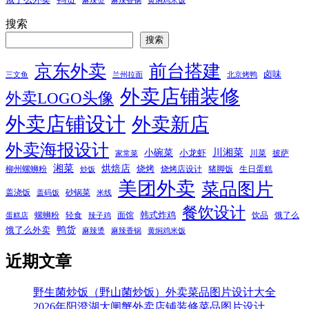
黄焖鸡米饭
搜索
搜索
京东外卖
前台搭建
卤味
三文鱼
兰州拉面
北京烤鸭
外卖店铺装修
外卖LOGO头像
外卖店铺设计
外卖新店
外卖海报设计
小碗菜
川湘菜
小龙虾
川菜
披萨
家常菜
湘菜
烘焙店
烧烤
柳州螺蛳粉
烧烤店设计
猪脚饭
生日蛋糕
炒饭
美团外卖
菜品图片
盖浇饭
砂锅菜
盖码饭
米线
餐饮设计
韩式炸鸡
螺蛳粉
轻食
面馆
饮品
饿了么
蛋糕店
辣子鸡
鸭货
饿了么外卖
麻辣烫
麻辣香锅
黄焖鸡米饭
近期文章
野生菌炒饭（野山菌炒饭）外卖菜品图片设计大全
2026年阳澄湖大闸蟹外卖店铺装修菜品图片设计