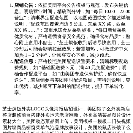
店铺公告
：依据美团平台公告模板与规范，发布关键信
息。明确营业时间，精确到分钟，如 “每日 10:00 – 22:00
营业”；清晰界定配送范围，以地图截图或文字描述详细
说明，“配送范围覆盖周边 5 公里，东至 XX 路，西至
XX 路……”；郑重承诺食材采购标准，“每日新鲜采购
优质食材，严格遵循食品安全规范，确保食材品质”；贴
心附上食用小贴士，“芝士焗饭收到后请尽快食用，芝士
冷却后可能会影响拉丝效果；若需加热，可微波炉中火
加热 1 – 2 分钟”，让顾客安心下单，减少顾虑。
配送信息
：严格按照美团配送设置要求，清晰标明配送
费规则，如 “基础配送费 3 元，满 40 元免配送费”；明
确合作配送平台，如 “由美团专送保驾护航，确保快速
送达”，若店铺参与美团即时配送项目，需特别说明，突
出优势，减少顾客下单时的配送担忧，提升下单转化
率。
芝士焗饭外卖LOGO头像海报店招设计，美团饿了么外卖新店
整店装修前台搭建外卖运营老店翻新，外卖高清菜品图片设计
素材大全，美团动态菜品图上传，美团模板一模板二门头视频
图片墙商品橱窗菜单气泡品牌故事设计，美团袋鼠店长饿了么