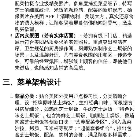
配菜拍摄专业级精美照片。多角度捕捉菜品细节，特写
芝士的细腻纹理、米饭的颗粒感、配菜的新鲜形态，确
保图片在美团 APP 上清晰锐利、美观大方，真实还原食
物的诱人模样，让顾客隔着屏幕仿佛能闻到香气，激发
购买欲望。
店内实景图（若有实体店面）
：若拥有线下门店，精选
展示符合美团品质要求的实景照片。重点突出整洁有
序、卫生规范的厨房操作间，厨师熟练制作芝士焗饭的
场景，以及温馨舒适、具有美食氛围的用餐区，传递专
业、可靠的经营氛围，增强线上顾客的信任，即使他们
未进店，也能感知店铺的高品质。
三、菜单架构设计
菜品分类
：贴合美团外卖用户点餐习惯，分类清晰合
理。设 “招牌原味芝士焗饭”，主打经典口味，可根据食
材搭配细分，如鸡肉芝士焗饭、牛肉芝士焗饭；“特色风
味芝士焗饭”，包含海鲜芝士焗饭、咖喱芝士焗饭、番茄
肉酱芝士焗饭等创新口味；“营养配菜专区”，列入蔬菜
沙拉、烤肠、玉米杯等配菜；“超值套餐组合”，推出包
含芝士焗饭、配菜、饮料的套餐，满足顾客多样需求，