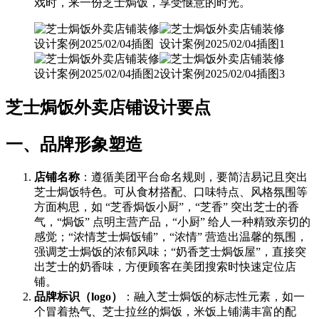
戏时，来一份芝士焗饭，享受惬意的时光。
芝士焗饭外卖店铺设计要点
一、品牌形象塑造
店铺名称
：遵循美团平台命名规则，要简洁易记且突出
芝士焗饭特色。可从食材搭配、口味特点、风格氛围等
方面构思，如 “芝香焗饭小厨”，“芝香” 突出芝士的香
气，“焗饭” 点明主营产品，“小厨” 给人一种精致亲切的
感觉；“浓情芝士焗饭铺”，“浓情” 营造出温馨的氛围，
强调芝士焗饭的浓郁风味；“奶香芝士焗饭屋”，直接突
出芝士的奶香味，方便顾客在美团搜索时快速定位店
铺。
品牌标识（logo）
：融入芝士焗饭的标志性元素，如一
个冒着热气、芝士拉丝的焗饭，米饭上铺满丰富的配