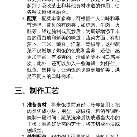
起到了吸收芝士和其他食材味道的作用，使
各种味道相互融合。
配菜
：配菜丰富多样，可根据个人口味和季
节选择。常见的有肉类，如鸡肉、牛肉、火
腿等，经过腌制或煎炒后，为焗饭增添了丰
富的蛋白质和鲜美的味道；蔬菜方面，有胡
萝卜、玉米、豌豆、洋葱、青椒等，这些蔬
菜不仅增加了焗饭的色彩和营养，还使口感
更加丰富，有脆爽的、清甜的等不同口感层
次；此外，还可以加入一些海鲜，如虾仁、
鱿鱼、蟹棒等，让焗饭的味道更加鲜美，满
足不同人的口味需求。
三、制作工艺
准备食材
：将米饭提前煮好，冷却备用；把
肉类切成小块，用盐、胡椒粉、料酒等调料
腌制一段时间；蔬菜洗净后切成适当大小的
丁状；准备好所需的芝士，将其切成小块或
刨成丝。
炒制配菜
：锅中倒入适量的油，油热后放入