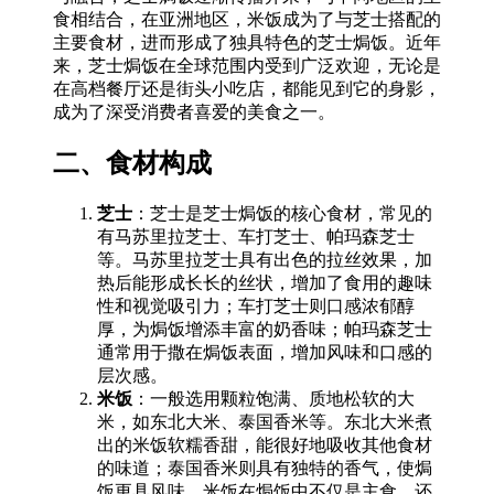
食相结合，在亚洲地区，米饭成为了与芝士搭配的
主要食材，进而形成了独具特色的芝士焗饭。近年
来，芝士焗饭在全球范围内受到广泛欢迎，无论是
在高档餐厅还是街头小吃店，都能见到它的身影，
成为了深受消费者喜爱的美食之一。
二、食材构成
芝士
：芝士是芝士焗饭的核心食材，常见的
有马苏里拉芝士、车打芝士、帕玛森芝士
等。马苏里拉芝士具有出色的拉丝效果，加
热后能形成长长的丝状，增加了食用的趣味
性和视觉吸引力；车打芝士则口感浓郁醇
厚，为焗饭增添丰富的奶香味；帕玛森芝士
通常用于撒在焗饭表面，增加风味和口感的
层次感。
米饭
：一般选用颗粒饱满、质地松软的大
米，如东北大米、泰国香米等。东北大米煮
出的米饭软糯香甜，能很好地吸收其他食材
的味道；泰国香米则具有独特的香气，使焗
饭更具风味。米饭在焗饭中不仅是主食，还