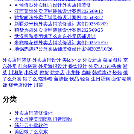
可颂蛋挞外卖图片设计外卖店铺装修
江西菜馆外卖店铺装修设计案例2025/09/12
鸭货卤味外卖店铺装修设计案例2025/08/22
新疆炒米粉外卖店铺装修设计案例2025/08/09
鸭货热卤外卖店铺装修设计案例2025/09/25
武汉黑鸭美团饿了么京东外卖店铺设计
米糕桂花糕外卖店铺装修设计案例2025/10/10
地锅鸡烧鸡公外卖店铺装修设计案例2025/10/26
外卖店铺装修
外卖店铺设计
美团外卖
外卖新店
菜品图片
京
东外卖
前台搭建
外卖海报设计
餐饮设计
外卖LOGO头像
湘
菜
川湘菜
小碗菜
鸭货
烘焙店
小龙虾
卤味
韩式炸鸡
烧烤
饿
了么外卖
饿了么
螺蛳粉
盖浇饭
饮品
轻食
生日蛋糕
面馆
猪脚
饭
烧烤店设计
川菜
分类
外卖店铺装修设计
大众点评美团团购抖音团购
筋斗云外卖软件
美团饿了么京东