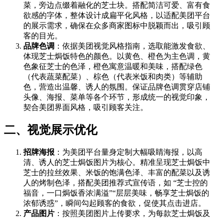
菜，旁边点缀着融化的芝士块。搭配简洁可爱、富有食
欲感的字体，整体设计成扁平化风格，以适配美团平台
的展示需求，确保在众多商家图标中脱颖而出，吸引顾
客的目光。
品牌色调
：依据美团视觉风格指南，选取能激发食欲、
体现芝士焗饭特色的颜色。以黄色、橙色为主色调，黄
色象征芝士的色泽，橙色寓意温暖和美味，搭配绿色
（代表蔬菜配菜）、棕色（代表米饭和肉类）等辅助
色，营造出温馨、诱人的氛围。保证品牌色调贯穿店铺
头像、海报、菜单等各个环节，形成统一的视觉印象，
契合美团界面风格，吸引顾客关注。
二、视觉展示优化
招牌海报
：为美团平台量身定制大幅吸睛海报，以高
清、诱人的芝士焗饭图片为核心。精准呈现芝士焗饭中
芝士的拉丝效果、米饭的饱满色泽、丰富的配菜以及诱
人的烤制色泽，搭配美团推荐式宣传语，如 “芝士控的
福音，一口焗饭香浓满溢”“层层美味，畅享芝士焗饭的
浓郁诱惑”，瞬间勾起顾客的食欲，促使其点击进店。
产品图片
：按照美团图片上传要求，为每款芝士焗饭及