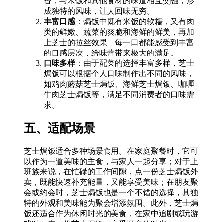
香，与米饭和其他食材的味道相互交融，形
成独特的风味，让人回味无穷。
丰富口感
：焗饭中既有米饭的软糯，又有肉
类的鲜嫩、蔬菜的爽脆和海鲜的鲜美，再加
上芝士的拉丝效果，每一口都能感受到丰富
的口感层次，给味蕾带来极大的满足。
口味多样
：由于配菜的选择丰富多样，芝士
焗饭可以根据个人口味制作出不同的风味，
如鸡肉蘑菇芝士焗饭、海鲜芝士焗饭、咖喱
牛肉芝士焗饭等，满足不同消费者的口味需
求。
五、适配场景
芝士焗饭适合多种场景食用。在家庭聚餐时，它可
以作为一道美味的主食，与家人一起分享；对于上
班族来说，在忙碌的工作间隙，点一份芝士焗饭外
卖，既能快速补充能量，又能享受美味；在朋友聚
会或约会时，芝士焗饭也是一个不错的选择，其独
特的外观和美味能为聚会增添氛围。此外，芝士焗
饭还适合作为休闲时光的美食，在家中追剧或玩游