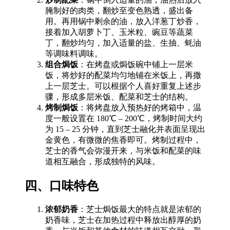
腌制好的肉类，翻炒至变色熟透，盛出备
用。再用锅中剩余的油，放入洋葱丁炒香，
接着加入胡萝卜丁、玉米粒、豌豆等蔬菜
丁，翻炒均匀，加入适量的盐、生抽、蚝油
等调味料调味。
组合焗饭
：在烤盘或焗饭碗中铺上一层米
饭，将炒好的配菜均匀地铺在米饭上，再撒
上一层芝士。可以根据个人喜好重复上述步
骤，形成多层米饭、配菜和芝士的结构。
烤制焗饭
：将烤盘放入预热好的烤箱中，温
度一般设置在 180℃ – 200℃，烤制时间大约
为 15 – 25 分钟，直到芝士融化并表面呈现出
金黄色，有微微的焦香即可。烤制过程中，
芝士的香气会弥漫开来，与米饭和配菜的味
道相互融合，形成独特的风味。
四、口味特色
浓郁奶香
：芝士焗饭最大的特点就是浓郁的
奶香味，芝士在加热过程中释放出醇厚的奶