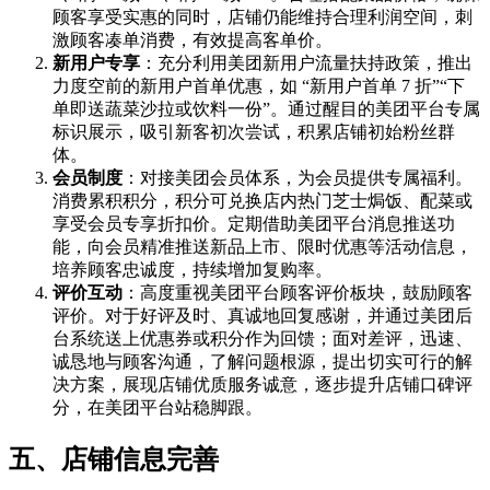
顾客享受实惠的同时，店铺仍能维持合理利润空间，刺
激顾客凑单消费，有效提高客单价。
新用户专享
：充分利用美团新用户流量扶持政策，推出
力度空前的新用户首单优惠，如 “新用户首单 7 折”“下
单即送蔬菜沙拉或饮料一份”。通过醒目的美团平台专属
标识展示，吸引新客初次尝试，积累店铺初始粉丝群
体。
会员制度
：对接美团会员体系，为会员提供专属福利。
消费累积积分，积分可兑换店内热门芝士焗饭、配菜或
享受会员专享折扣价。定期借助美团平台消息推送功
能，向会员精准推送新品上市、限时优惠等活动信息，
培养顾客忠诚度，持续增加复购率。
评价互动
：高度重视美团平台顾客评价板块，鼓励顾客
评价。对于好评及时、真诚地回复感谢，并通过美团后
台系统送上优惠券或积分作为回馈；面对差评，迅速、
诚恳地与顾客沟通，了解问题根源，提出切实可行的解
决方案，展现店铺优质服务诚意，逐步提升店铺口碑评
分，在美团平台站稳脚跟。
五、店铺信息完善