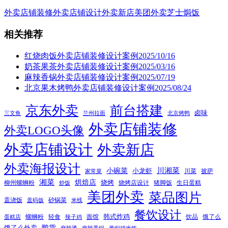
外卖店铺装修
外卖店铺设计
外卖新店
美团外卖
芝士焗饭
相关推荐
红烧肉饭外卖店铺装修设计案例2025/10/16
奶茶果茶外卖店铺装修设计案例2025/03/16
麻辣香锅外卖店铺装修设计案例2025/07/19
北京果木烤鸭外卖店铺装修设计案例2025/08/24
京东外卖
前台搭建
卤味
三文鱼
兰州拉面
北京烤鸭
外卖店铺装修
外卖LOGO头像
外卖店铺设计
外卖新店
外卖海报设计
小碗菜
川湘菜
小龙虾
川菜
披萨
家常菜
湘菜
烘焙店
烧烤
柳州螺蛳粉
烧烤店设计
猪脚饭
生日蛋糕
炒饭
美团外卖
菜品图片
盖浇饭
砂锅菜
盖码饭
米线
餐饮设计
韩式炸鸡
螺蛳粉
轻食
面馆
饮品
饿了么
蛋糕店
辣子鸡
鸭货
饿了么外卖
麻辣烫
麻辣香锅