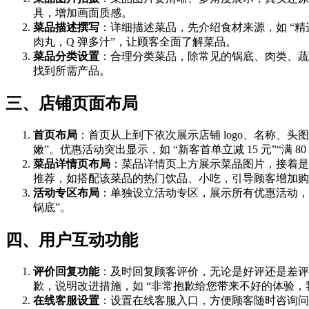
具，增加画面质感。
菜品描述撰写
：详细描述菜品，先介绍食材来源，如 “精
肉丸，Q 弹多汁”，让顾客全面了解菜品。
菜品分类设置
：合理分类菜品，除常见的锅底、肉类、蔬菜
找到所需产品。
三、店铺页面布局
首页布局
：首页从上到下依次展示店铺 logo、名称、
嫩”。优惠活动突出显示，如 “新客首单立减 15 元”“满 80
菜品详情页布局
：菜品详情页上方展示菜品图片，接着是
推荐，如搭配该菜品的热门饮品、小吃，引导顾客增加购
活动专区布局
：单独设立活动专区，展示所有优惠活动，
锅底”。
四、用户互动功能
评价回复功能
：及时回复顾客评价，无论是好评还是差评
歉，说明改进措施，如 “非常抱歉给您带来不好的体验
在线客服设置
：设置在线客服入口，方便顾客随时咨询问