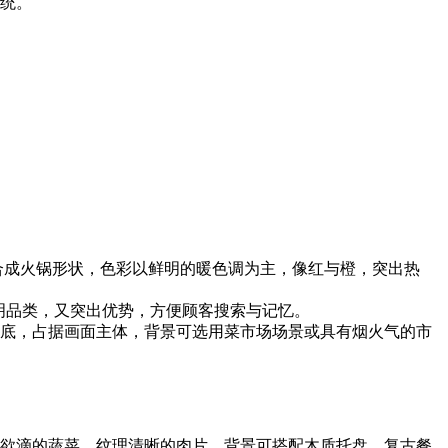
统。
组合成火锅形状，色彩以鲜明的暖色调为主，像红与橙，突出热
既表明品类，又突出优势，方便顾客搜索与记忆。
底，占据画面主体，背景可选用菜市场场景或具有烟火气的市
欲滴的蔬菜、纹理清晰的肉片。背景可搭配木质托盘、复古餐