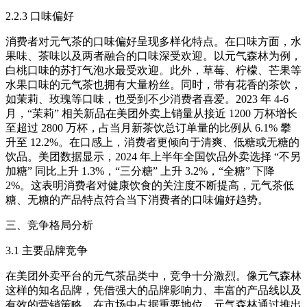
2.2.3 口味偏好​
消费者对元气茶的口味偏好呈现多样化特点。在口味方面，水
果味、茶味以及两者融合的口味深受欢迎。以元气森林为例，
白桃口味的苏打气泡水最受欢迎。此外，草莓、柠檬、芒果等
水果口味的元气茶也拥有大量粉丝。同时，带有花香的茶饮，
如茉莉、玫瑰等口味，也受到不少消费者喜爱。2023 年 4-6
月，“茉莉” 相关新品在美团外卖上销量从接近 1200 万杯增长
至超过 2800 万杯，占当月新茶饮总订单量的比例从 6.1% 攀
升至 12.2%。在口感上，消费者更倾向于清爽、低糖或无糖的
饮品。美团数据显示，2024 年上半年全国饮品外卖选择 “不另
加糖” 同比上升 1.3%，“三分糖” 上升 3.2%，“全糖” 下降
2%。这表明消费者对健康饮食的关注度不断提高，元气茶低
糖、无糖的产品特点符合当下消费者的口味偏好趋势。​
三、竞争格局分析​
3.1 主要品牌竞争​
在美团外卖平台的元气茶品类中，竞争十分激烈。像元气森林
这样的知名品牌，凭借强大的品牌影响力、丰富的产品线以及
有效的营销策略，在市场中占据重要地位。元气森林通过推出