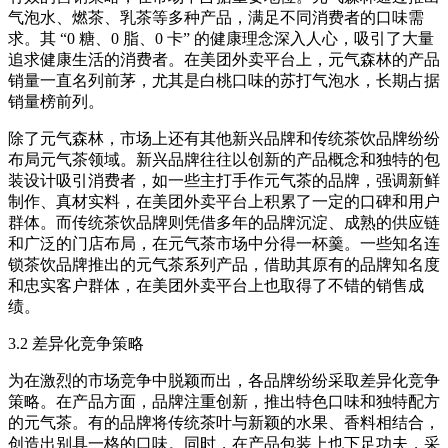
气泡水、燃茶、乳茶等多种产品，满足不同消费者的口味需
求。其 “0 糖、0 脂、0 卡” 的健康理念深入人心，吸引了大量
追求健康生活的消费者。在美团外卖平台上，元气森林的产品
销量一直名列前茅，尤其是白桃口味的苏打气泡水，长期占据
销量榜前列。​
除了元气森林，市场上还有其他新兴品牌和传统茶饮品牌纷纷
布局元气茶领域。新兴品牌往往以创新的产品概念和独特的包
装设计吸引消费者，如一些主打手作元气茶的品牌，强调新鲜
制作、真材实料，在美团外卖平台上积累了一定的口碑和用户
群体。而传统茶饮品牌则凭借多年的品牌沉淀、成熟的供应链
和广泛的门店布局，在元气茶市场中分得一杯羹。一些知名连
锁茶饮品牌推出的元气茶系列产品，借助其原有的品牌知名度
和忠实客户群体，在美团外卖平台上也取得了不错的销售成
绩。​
3.2 差异化竞争策略​
为在激烈的市场竞争中脱颖而出，各品牌纷纷采取差异化竞争
策略。在产品方面，品牌注重创新，推出特色口味和独特配方
的元气茶。有的品牌将传统茶叶与新颖的水果、香料相结合，
创造出别具一格的口味。同时，在产品包装上也下足功夫，采