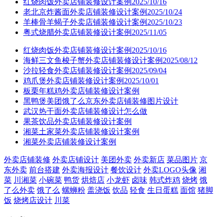
红烧肉饭外卖店铺装修设计案例2025/10/16
老北京炸酱面外卖店铺装修设计案例2025/10/24
羊棒骨羊蝎子外卖店铺装修设计案例2025/10/23
粤式烧腊外卖店铺装修设计案例2025/11/05
红烧肉饭外卖店铺装修设计案例2025/10/16
海鲜三文鱼梭子蟹外卖店铺装修设计案例2025/08/12
沙拉轻食外卖店铺装修设计案例2025/09/04
鸡爪煲外卖店铺装修设计案例2025/10/01
板栗年糕鸡外卖店铺装修设计案例
黑鸭煲美团饿了么京东外卖店铺装修图片设计
武汉热干面外卖店铺装修设计怎么做
果茶饮品外卖店铺装修设计案例
湘菜土家菜外卖店铺装修设计案例
湘菜外卖店铺装修设计案例
外卖店铺装修
外卖店铺设计
美团外卖
外卖新店
菜品图片
京
东外卖
前台搭建
外卖海报设计
餐饮设计
外卖LOGO头像
湘
菜
川湘菜
小碗菜
鸭货
烘焙店
小龙虾
卤味
韩式炸鸡
烧烤
饿
了么外卖
饿了么
螺蛳粉
盖浇饭
饮品
轻食
生日蛋糕
面馆
猪脚
饭
烧烤店设计
川菜