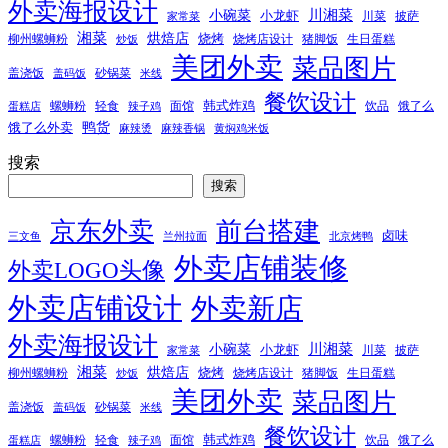
外卖海报设计
小碗菜
川湘菜
小龙虾
川菜
披萨
家常菜
湘菜
烘焙店
烧烤
柳州螺蛳粉
烧烤店设计
猪脚饭
生日蛋糕
炒饭
美团外卖
菜品图片
盖浇饭
砂锅菜
盖码饭
米线
餐饮设计
韩式炸鸡
螺蛳粉
轻食
面馆
饮品
饿了么
蛋糕店
辣子鸡
鸭货
饿了么外卖
麻辣烫
麻辣香锅
黄焖鸡米饭
搜索
搜索
京东外卖
前台搭建
卤味
三文鱼
兰州拉面
北京烤鸭
外卖店铺装修
外卖LOGO头像
外卖店铺设计
外卖新店
外卖海报设计
小碗菜
川湘菜
小龙虾
川菜
披萨
家常菜
湘菜
烘焙店
烧烤
柳州螺蛳粉
烧烤店设计
猪脚饭
生日蛋糕
炒饭
美团外卖
菜品图片
盖浇饭
砂锅菜
盖码饭
米线
餐饮设计
韩式炸鸡
螺蛳粉
轻食
面馆
饮品
饿了么
蛋糕店
辣子鸡