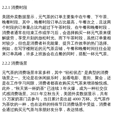
2.2.1 消费时段​
美团外卖数据显示，元气茶的订单主要集中在午餐、下午茶、
晚餐时段。其中，晚餐时段订单占比最高，午餐次之，且这两
个时段的订单量占比均超过下午茶时段。在午餐和晚餐时段，
消费者通常在结束工作或学习后，会选择购买一杯元气茶来缓
解疲劳，享受片刻的放松时光。而下午茶时段，虽然订单量相
对较少，但也是消费者补充能量、提升工作效率的热门选择。
例如，在写字楼附近的元气茶店铺，午餐和晚餐时间往往会迎
来订单高峰，许多上班族会在点餐的同时，搭配一杯元气茶。​
2.2.2 消费场景​
元气茶的消费场景丰富多样，其中 “轻松状态” 是典型的消费
场景之一。无论是在休闲娱乐时，如看电影、逛街、聚会，还
是在工作学习间隙，消费者都喜欢购买元气茶来增添愉悦感。
此外，“秋天第一杯奶茶” 已连续 3 年火爆，成为一种社交仪
式感消费场景。2023 年立秋当天，美团外卖数据显示，共有
15 万家奶茶门店参与，当日累计卖出超 4000 万杯。元气茶作
为茶饮的一种，也在这样的特殊节日消费场景中受益，消费者
会通过购买元气茶与亲朋好友分享，表达情感。​