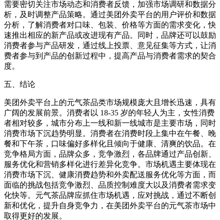
需要密切关注市场动态和消费者反馈，加强市场调研和数据分
析，及时调整产品策略。通过美团外卖平台的用户评价和数据
分析，了解消费者对口味、包装、价格等方面的需求变化，快
速推出相应的新产品或改进现有产品。同时，品牌还可以鼓励
消费者参与产品研发，通过线上投票、意见征集等方式，让消
费者参与到产品的创新过程中，提高产品与消费者需求的契合
度。​
五、结论​
美团外卖平台上的元气茶品类市场规模庞大且增长迅速，具有
广阔的发展前景。消费者以 18-35 岁的年轻人为主，女性消费
者相对较多，城市分布上一线和新一线城市是主要市场，同时
消费市场下沉趋势明显。消费者在消费时段上集中在午餐、晚
餐和下午茶，口味偏好多样化且倾向于健康、清爽的饮品。在
竞争格局方面，品牌众多，竞争激烈，各品牌通过产品创新、
服务优化和营销多样化进行差异化竞争。市场机遇主要体现在
消费市场下沉、健康消费趋势和外卖配送服务优化等方面，而
面临的挑战包括竞争激烈、品质控制难度大以及消费者需求变
化快等。元气茶品牌应抓住市场机遇，应对挑战，通过不断创
新和优化，提升自身竞争力，在美团外卖平台的元气茶市场中
取得更好的发展。​