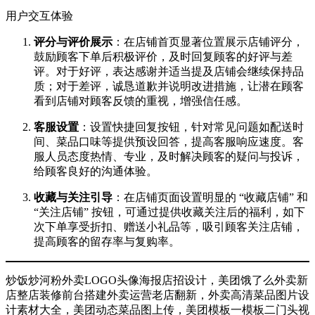
用户交互体验​
评分与评价展示
：在店铺首页显著位置展示店铺评分，
鼓励顾客下单后积极评价，及时回复顾客的好评与差
评。对于好评，表达感谢并适当提及店铺会继续保持品
质；对于差评，诚恳道歉并说明改进措施，让潜在顾客
看到店铺对顾客反馈的重视，增强信任感。​
客服设置
：设置快捷回复按钮，针对常见问题如配送时
间、菜品口味等提供预设回答，提高客服响应速度。客
服人员态度热情、专业，及时解决顾客的疑问与投诉，
给顾客良好的沟通体验。​
收藏与关注引导
：在店铺页面设置明显的 “收藏店铺” 和
“关注店铺” 按钮，可通过提供收藏关注后的福利，如下
次下单享受折扣、赠送小礼品等，吸引顾客关注店铺，
提高顾客的留存率与复购率。​
炒饭炒河粉外卖LOGO头像海报店招设计，美团饿了么外卖新
店整店装修前台搭建外卖运营老店翻新，外卖高清菜品图片设
计素材大全，美团动态菜品图上传，美团模板一模板二门头视