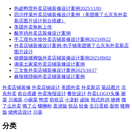
热卤鸭货外卖店铺装修设计案例2025/11/01
四川拌菜外卖店铺装修设计案例（美团饿了么京东外卖
新店图片设计前台搭建）
美团外卖角标上传
酸笋鸡外卖店装修设计案例
手工现包水饺外卖店铺装修设计案例2025/09/22
外卖店铺装修设计案例-包子铺美团饿了么京东外卖新店
图片设计
烧腊饭猪脚饭外卖店铺装修设计案例2025/09/02
湘菜土家菜外卖店铺装修设计案例
三文鱼外卖店铺装修设计案例2025/10/17
麻辣猪蹄锅外卖店铺装修设计案例
外卖店铺装修
外卖店铺设计
美团外卖
外卖新店
菜品图片
京
东外卖
前台搭建
外卖海报设计
餐饮设计
外卖LOGO头像
湘
菜
川湘菜
小碗菜
鸭货
烘焙店
小龙虾
卤味
韩式炸鸡
烧烤
饿
了么外卖
饿了么
螺蛳粉
盖浇饭
饮品
轻食
生日蛋糕
面馆
猪脚
饭
烧烤店设计
川菜
分类