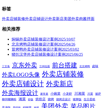
标签
外卖店铺装修
外卖店铺设计
外卖新店
美团外卖
肉酱拌面
相关推荐
焖锅外卖店铺装修设计案例2025/10/07
北京烤鸭店铺装修设计案例2025/04/26
冒烤鸭外卖店铺装修设计案例2025/03/02
猪扒汉堡外卖店铺装修设计案例2025/06/25
京东外卖
前台搭建
卤味
三文鱼
兰州拉面
北京烤鸭
外卖店铺装修
外卖LOGO头像
外卖店铺设计
外卖新店
外卖海报设计
小碗菜
川湘菜
小龙虾
川菜
披萨
家常菜
湘菜
烘焙店
烧烤
柳州螺蛳粉
烧烤店设计
猪脚饭
生日蛋糕
炒饭
美团外卖
菜品图片
盖浇饭
砂锅菜
盖码饭
米线