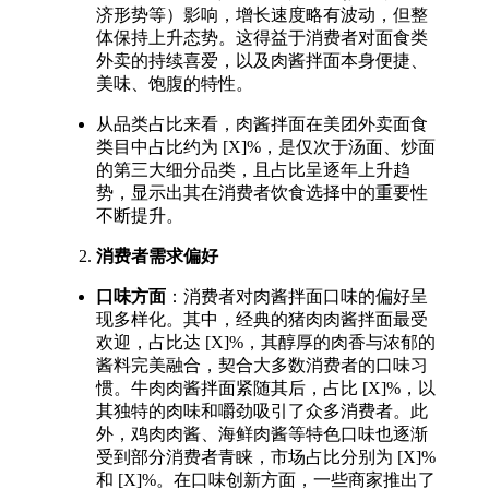
济形势等）影响，增长速度略有波动，但整
体保持上升态势。这得益于消费者对面食类
外卖的持续喜爱，以及肉酱拌面本身便捷、
美味、饱腹的特性。​
从品类占比来看，肉酱拌面在美团外卖面食
类目中占比约为 [X]%，是仅次于汤面、炒面
的第三大细分品类，且占比呈逐年上升趋
势，显示出其在消费者饮食选择中的重要性
不断提升。​
消费者需求偏好
口味方面
：消费者对肉酱拌面口味的偏好呈
现多样化。其中，经典的猪肉肉酱拌面最受
欢迎，占比达 [X]%，其醇厚的肉香与浓郁的
酱料完美融合，契合大多数消费者的口味习
惯。牛肉肉酱拌面紧随其后，占比 [X]%，以
其独特的肉味和嚼劲吸引了众多消费者。此
外，鸡肉肉酱、海鲜肉酱等特色口味也逐渐
受到部分消费者青睐，市场占比分别为 [X]%
和 [X]%。在口味创新方面，一些商家推出了