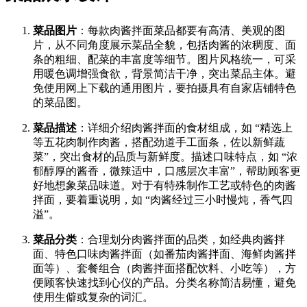
菜品图片
：每款肉酱拌面菜品都要有高清、美观的图
片，从不同角度展示菜品全貌，包括肉酱的浓稠度、面
条的粗细、配菜的丰富度等细节。图片风格统一，可采
用暖色调增强食欲，背景简洁干净，突出菜品主体。避
免使用网上下载的通用图片，要拍摄具有自家店铺特色
的菜品图。​
菜品描述
：详细介绍肉酱拌面的食材组成，如 “精选上
等五花肉制作肉酱，搭配劲道手工面条，佐以新鲜蔬
菜”，突出食材的品质与新鲜度。描述口味特点，如 “浓
郁醇厚的酱香，微辣适中，口感层次丰富”，帮助顾客更
好地想象菜品味道。对于有特殊制作工艺或特色的肉酱
拌面，要着重说明，如 “肉酱经过三小时慢炖，香气四
溢”。​
菜品分类
：合理划分肉酱拌面的品类，如经典肉酱拌
面、特色口味肉酱拌面（如番茄肉酱拌面、海鲜肉酱拌
面等）、套餐组合（肉酱拌面搭配饮料、小吃等），方
便顾客快速找到心仪的产品。分类名称简洁易懂，避免
使用生僻或复杂的词汇。​