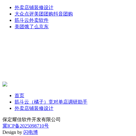
外卖店铺装修设计
大众点评美团团购抖音团购
筋斗云外卖软件
美团饿了么京东
首页
筋斗云（橘子）竞对单店调研助手
外卖店铺装修设计
保定耀佳软件开发有限公司
冀ICP备2025098710号
Design by
闪电博