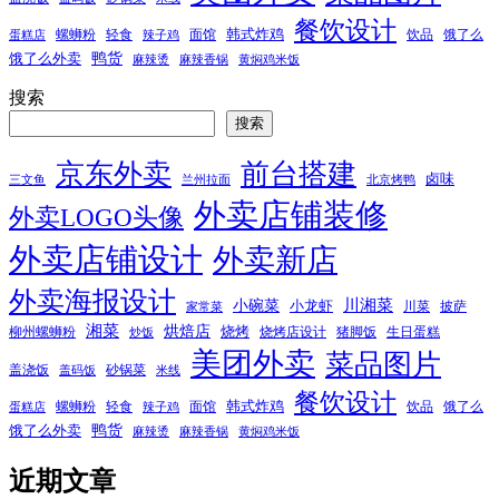
餐饮设计
韩式炸鸡
螺蛳粉
轻食
面馆
饮品
饿了么
蛋糕店
辣子鸡
鸭货
饿了么外卖
麻辣烫
麻辣香锅
黄焖鸡米饭
搜索
搜索
京东外卖
前台搭建
卤味
三文鱼
兰州拉面
北京烤鸭
外卖店铺装修
外卖LOGO头像
外卖店铺设计
外卖新店
外卖海报设计
小碗菜
川湘菜
小龙虾
川菜
披萨
家常菜
湘菜
烘焙店
烧烤
柳州螺蛳粉
烧烤店设计
猪脚饭
生日蛋糕
炒饭
美团外卖
菜品图片
盖浇饭
砂锅菜
盖码饭
米线
餐饮设计
韩式炸鸡
螺蛳粉
轻食
面馆
饮品
饿了么
蛋糕店
辣子鸡
鸭货
饿了么外卖
麻辣烫
麻辣香锅
黄焖鸡米饭
近期文章