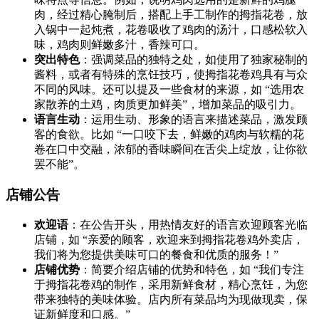
肉，经过精心腌制后，搭配上手工制作的拇指花卷，放
入锅中一起炖煮，花卷吸收了鸡肉的汤汁，口感松软入
味，鸡肉则鲜嫩多汁，香辣可口。
突出特色
：强调菜品的独特之处，如使用了独家秘制的
酱料，或者有特殊的烹饪技巧，使拇指花卷鸡具有与众
不同的风味。还可以提及一些食材的来源，如 “选用农
家散养的土鸡，肉质更加鲜美”，增加菜品的吸引力。
语言生动
：运用生动、形象的语言来描述菜品，激发顾
客的食欲。比如 “一口咬下去，鲜嫩的鸡肉与软糯的花
卷在口中交融，浓郁的香味瞬间在舌尖上绽放，让你欲
罢不能”。
店铺公告
欢迎语
：在公告开头，用热情友好的语言欢迎顾客光临
店铺，如 “亲爱的顾客，欢迎来到拇指花卷鸡外卖店，
我们将为您提供美味可口的餐食和优质的服务！”
店铺优势
：简要介绍店铺的优势和特色，如 “我们专注
于拇指花卷鸡的制作，采用新鲜食材，精心烹饪，为您
带来独特的美味体验。店内所有菜品均为现做现卖，保
证新鲜度和口感。”