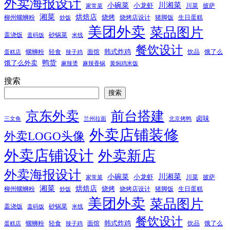
外卖海报设计
小碗菜
川湘菜
小龙虾
川菜
披萨
家常菜
湘菜
烘焙店
烧烤
柳州螺蛳粉
烧烤店设计
猪脚饭
生日蛋糕
炒饭
美团外卖
菜品图片
盖浇饭
砂锅菜
盖码饭
米线
餐饮设计
韩式炸鸡
螺蛳粉
轻食
面馆
饮品
饿了么
蛋糕店
辣子鸡
鸭货
饿了么外卖
麻辣烫
麻辣香锅
黄焖鸡米饭
搜索
搜索
京东外卖
前台搭建
卤味
三文鱼
兰州拉面
北京烤鸭
外卖店铺装修
外卖LOGO头像
外卖店铺设计
外卖新店
外卖海报设计
小碗菜
川湘菜
小龙虾
川菜
披萨
家常菜
湘菜
烘焙店
烧烤
柳州螺蛳粉
烧烤店设计
猪脚饭
生日蛋糕
炒饭
美团外卖
菜品图片
盖浇饭
砂锅菜
盖码饭
米线
餐饮设计
韩式炸鸡
螺蛳粉
轻食
面馆
饮品
饿了么
蛋糕店
辣子鸡