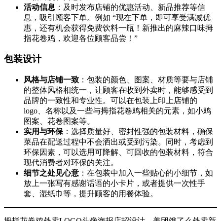
活动信息
：及时发布店铺的优惠活动、新品推荐等信
息，吸引顾客下单。例如 “现在下单，即可享受满减优
惠，还有机会获得免费饮料一瓶！新推出的麻辣口味拇
指花卷鸡，欢迎各位顾客品尝！”
包装设计
风格与店铺一致
：包装的颜色、图案、材质等要与店铺
的整体风格相统一，让顾客在收到外卖时，能够感受到
品牌的一致性和专业性。可以在包装上印上店铺的
logo、名称以及一些与拇指花卷鸡相关的元素，如小鸡
图案、花卷图案等。
实用与环保
：选择质量好、密封性强的包装材料，确保
菜品在配送过程中不会洒出或受到污染。同时，考虑到
环保因素，可以选用可降解、可回收的包装材料，符合
现代消费者对环保的关注。
细节之处见心意
：在包装中加入一些贴心的小细节，如
放上一张写有感谢话语的小卡片，或者提供一次性手
套、湿纸巾等，提升顾客的用餐体验。
拇指花卷鸡外卖LOGO头像海报店招设计，美团饿了么外卖新