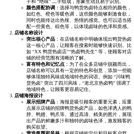
子和 “绝味” 二字组成，形象生动且易于识别。
颜色搭配协调
：选择与鸭货热卤特点相符的颜色，
如红色、橙色等暖色调，这些颜色能够刺激食欲，
同时也能传达出热辣、热情的感觉。也可以适当搭
配一些黄色、棕色等，以体现卤味的色泽和质感。
店铺名称设计
突出核心产品
：在店铺名称中明确体现出鸭货热卤
这一核心产品，让顾客在搜索时能够快速识别。比
如 “XX 鸭货热卤店”“热卤鸭先生” 等，使顾客对店
铺的经营范围有清晰的了解。
富有特色和记忆点
：为了在众多店铺中脱颖而出，
店铺名称可以具有一定的特色和创意，添加一些能
够体现独特风味或地域特色的词语。例如 “川味鸭
货热卤” 突出了四川风味，“老北京热卤鸭” 强调了
地域特色，让顾客更容易记住。
店铺海报设计
展示招牌产品
：海报是吸引顾客的重要元素，应重
点展示店铺的招牌鸭货热卤产品，如色泽诱人的鸭
脖、鸭翅、鸭爪等。通过高清、精美的图片，展现
出产品的鲜嫩多汁和独特的卤味色泽，激发顾客的
购买欲望。
营造氛围和风格
：根据店铺的定位和目标客户群