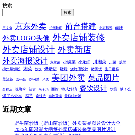
搜索
搜索
京东外卖
前台搭建
卤味
三文鱼
兰州拉面
北京烤鸭
外卖店铺装修
外卖LOGO头像
外卖店铺设计
外卖新店
外卖海报设计
小碗菜
川湘菜
小龙虾
川菜
披萨
家常菜
湘菜
烘焙店
烧烤
柳州螺蛳粉
烧烤店设计
猪脚饭
生日蛋糕
炒饭
美团外卖
菜品图片
盖浇饭
砂锅菜
盖码饭
米线
餐饮设计
韩式炸鸡
螺蛳粉
轻食
面馆
饮品
饿了么
蛋糕店
辣子鸡
鸭货
饿了么外卖
麻辣烫
麻辣香锅
黄焖鸡米饭
近期文章
野生菌炒饭（野山菌炒饭）外卖菜品图片设计大全
2026年阳澄湖大闸蟹外卖店铺装修菜品图片设计