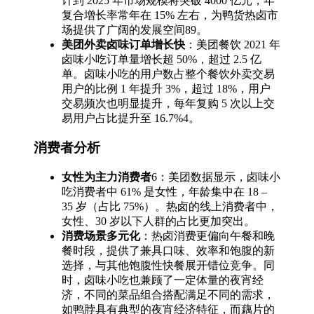
计到 2025 年市场规模将突破 4000 亿元，年
复合增长率常年在 15% 左右，为鸭货热卤市
场提供了广阔的发展空间89。
美团外卖卤味订单增长快
：美团餐饮 2021 年
卤味小吃订单量增长超 50%，超过 2.5 亿
单。卤味小吃的用户数占整个餐饮外卖交易
用户的比例 1 年提升 3%，超过 18%，用户
交易频次也明显提升，每年复购 5 次以上交
易用户占比提升至 16.7%4。
消费者分析
女性为主力消费者
6：美团数据显示，卤味小
吃消费者中 61% 是女性，年龄集中在 18 –
35 岁（占比 75%）。热卤的线上消费者中，
女性、30 岁以下人群的占比更加突出。
消费场景多元化
：热卤消费更偏向午餐和晚
餐时段，提供了兼具口味、效率和饱腹的新
选择，与其他饱腹性快餐展开错位竞争。同
时，卤味小吃也兼顾了一定体量的夜宵经
济，不同的菜品组合搭配满足不同的需求，
如鸭脖具有典型的夜宵经济特征，而藕片的