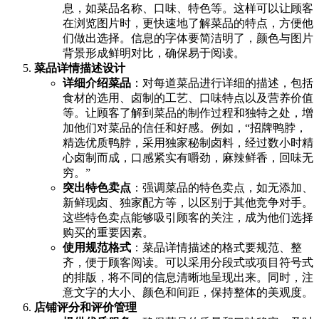
息，如菜品名称、口味、特色等。这样可以让顾客
在浏览图片时，更快速地了解菜品的特点，方便他
们做出选择。信息的字体要简洁明了，颜色与图片
背景形成鲜明对比，确保易于阅读。
菜品详情描述设计
详细介绍菜品
：对每道菜品进行详细的描述，包括
食材的选用、卤制的工艺、口味特点以及营养价值
等。让顾客了解到菜品的制作过程和独特之处，增
加他们对菜品的信任和好感。例如，“招牌鸭脖，
精选优质鸭脖，采用独家秘制卤料，经过数小时精
心卤制而成，口感紧实有嚼劲，麻辣鲜香，回味无
穷。”
突出特色卖点
：强调菜品的特色卖点，如无添加、
新鲜现卤、独家配方等，以区别于其他竞争对手。
这些特色卖点能够吸引顾客的关注，成为他们选择
购买的重要因素。
使用规范格式
：菜品详情描述的格式要规范、整
齐，便于顾客阅读。可以采用分段式或项目符号式
的排版，将不同的信息清晰地呈现出来。同时，注
意文字的大小、颜色和间距，保持整体的美观度。
店铺评分和评价管理