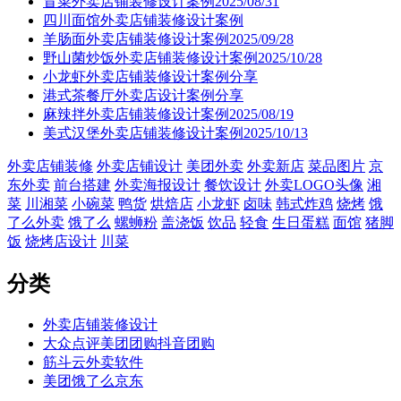
冒菜外卖店铺装修设计案例2025/08/31
四川面馆外卖店铺装修设计案例
羊肠面外卖店铺装修设计案例2025/09/28
野山菌炒饭外卖店铺装修设计案例2025/10/28
小龙虾外卖店铺装修设计案例分享
港式茶餐厅外卖店设计案例分享
麻辣拌外卖店铺装修设计案例2025/08/19
美式汉堡外卖店铺装修设计案例2025/10/13
外卖店铺装修
外卖店铺设计
美团外卖
外卖新店
菜品图片
京
东外卖
前台搭建
外卖海报设计
餐饮设计
外卖LOGO头像
湘
菜
川湘菜
小碗菜
鸭货
烘焙店
小龙虾
卤味
韩式炸鸡
烧烤
饿
了么外卖
饿了么
螺蛳粉
盖浇饭
饮品
轻食
生日蛋糕
面馆
猪脚
饭
烧烤店设计
川菜
分类
外卖店铺装修设计
大众点评美团团购抖音团购
筋斗云外卖软件
美团饿了么京东