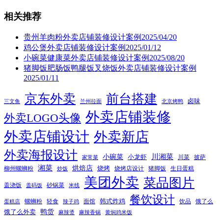
相关推荐
贵州羊肉粉外卖店铺装修设计案例2025/04/20
鸡公煲外卖店铺装修设计案例2025/01/12
小碗菜健康菜外卖店铺装修设计案例2025/08/20
猪脚饭肥肠饭鸭腿饭叉烧饭外卖店铺装修设计案例
2025/01/11
京东外卖
前台搭建
卤味
三文鱼
兰州拉面
北京烤鸭
外卖店铺装修
外卖LOGO头像
外卖店铺设计
外卖新店
外卖海报设计
小碗菜
川湘菜
小龙虾
川菜
披萨
家常菜
湘菜
烘焙店
烧烤
柳州螺蛳粉
烧烤店设计
猪脚饭
生日蛋糕
炒饭
美团外卖
菜品图片
盖浇饭
砂锅菜
盖码饭
米线
餐饮设计
韩式炸鸡
螺蛳粉
轻食
面馆
饮品
饿了么
蛋糕店
辣子鸡
鸭货
饿了么外卖
麻辣烫
麻辣香锅
黄焖鸡米饭