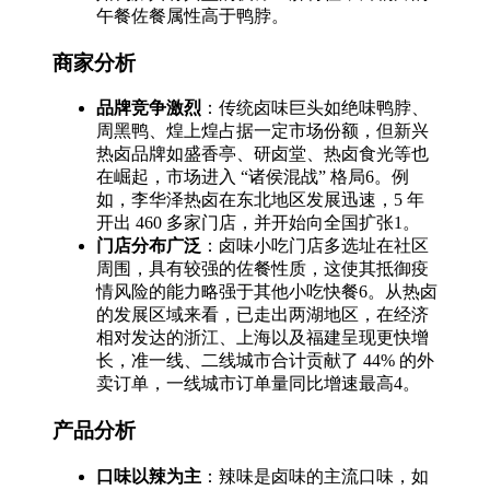
午餐佐餐属性高于鸭脖。
商家分析
品牌竞争激烈
：传统卤味巨头如绝味鸭脖、
周黑鸭、煌上煌占据一定市场份额，但新兴
热卤品牌如盛香亭、研卤堂、热卤食光等也
在崛起，市场进入 “诸侯混战” 格局6。例
如，李华泽热卤在东北地区发展迅速，5 年
开出 460 多家门店，并开始向全国扩张1。
门店分布广泛
：卤味小吃门店多选址在社区
周围，具有较强的佐餐性质，这使其抵御疫
情风险的能力略强于其他小吃快餐6。从热卤
的发展区域来看，已走出两湖地区，在经济
相对发达的浙江、上海以及福建呈现更快增
长，准一线、二线城市合计贡献了 44% 的外
卖订单，一线城市订单量同比增速最高4。
产品分析
口味以辣为主
：辣味是卤味的主流口味，如