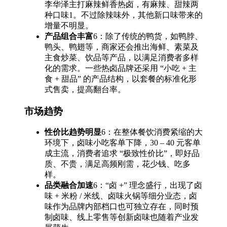
李华泽主打麻辣鲜香热卤，有麻辣、甜辣两
种口味1。不过除辣味外，其他新口味带来的
增量不明显。
产品组合丰富
6：除了传统的鸭货，如鸭脖、
鸭头、鸭翅等，商家还会推出海鲜、素菜及
主食炒菜、饮品等产品，以满足消费者多样
化的需求。一些热卤品牌还采用 “小吃 + 主
食 + 甜品” 的产品结构，以套餐的标准化形
式售卖，提高翻台率。
市场趋势
性价比趋势明显
6：在整体餐饮消费紧缩的大
环境下，卤味小吃客单下降，30 – 40 元客单
成主流，消费者追求 “极致性价比”，即好品
质、不贵，满足高频刚需，花少钱、吃多
样。
品类融合加速
6：“卤 +” 理念盛行，出现了卤
味 + 米粉 / 米线、卤味火锅等细分业态，卤
味作为品牌内部档口也可独立存在，同时预
制卤味、线上零售等创新卤味也随着产业发