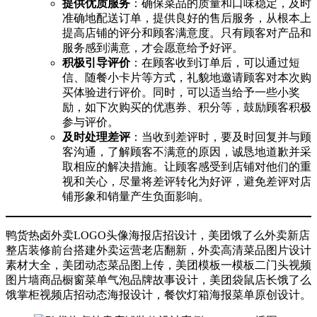
提供优质服务
：确保菜品的质量和口味稳定，及时
准确地配送订单，提供良好的售后服务，从根本上
提高店铺的评分和顾客满意度。只有顾客对产品和
服务感到满意，才会愿意给予好评。
积极引导评价
：在顾客收到订单后，可以通过短
信、随餐小卡片等方式，礼貌地邀请顾客对本次购
买体验进行评价。同时，可以适当给予一些小奖
励，如下次购买的优惠券、积分等，鼓励顾客积极
参与评价。
及时处理差评
：当收到差评时，要及时回复并与顾
客沟通，了解顾客不满意的原因，诚恳地道歉并采
取相应的解决措施。让顾客感受到店铺对他们的重
视和关心，尽量将差评转化为好评，避免差评对店
铺形象和销量产生负面影响。
鸭货热卤外卖LOGO头像海报店招设计，美团饿了么外卖新店
整店装修前台搭建外卖运营老店翻新，外卖高清菜品图片设计
素材大全，美团动态菜品图上传，美团模板一模板二门头视频
图片墙商品橱窗菜单气泡品牌故事设计，美团袋鼠店长饿了么
饿掌柜视频店招动态海报设计，餐饮灯箱海报菜单原创设计。