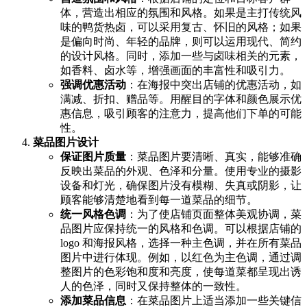
体，营造出相应的氛围和风格。如果是主打传统风
味的鸭货热卤，可以采用复古、怀旧的风格；如果
是偏向时尚、年轻的品牌，则可以运用现代、简约
的设计风格。同时，添加一些与卤味相关的元素，
如香料、卤水等，增强画面的丰富性和吸引力。
强调优惠活动
：在海报中突出店铺的优惠活动，如
满减、折扣、赠品等。用醒目的字体和颜色展示优
惠信息，吸引顾客的注意力，提高他们下单的可能
性。
菜品图片设计
保证图片质量
：菜品图片要清晰、真实，能够准确
反映出菜品的外观、色泽和分量。使用专业的摄影
设备和灯光，确保图片没有模糊、失真或阴影，让
顾客能够清楚地看到每一道菜品的细节。
统一风格色调
：为了使店铺页面整体美观协调，菜
品图片应保持统一的风格和色调。可以根据店铺的
logo 和海报风格，选择一种主色调，并在所有菜品
图片中进行体现。例如，以红色为主色调，通过调
整图片的色彩饱和度和亮度，使每道菜都呈现出诱
人的色泽，同时又保持整体的一致性。
添加菜品信息
：在菜品图片上适当添加一些关键信