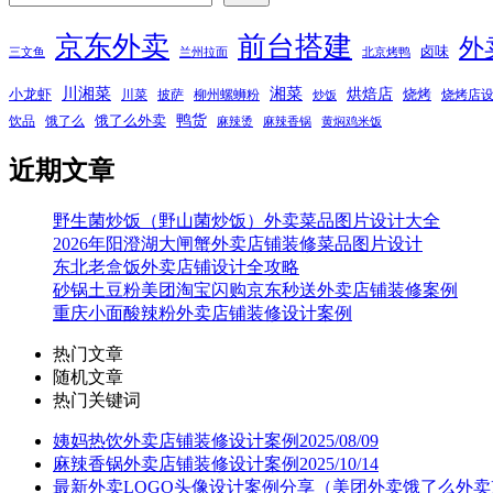
京东外卖
前台搭建
外
卤味
三文鱼
兰州拉面
北京烤鸭
湘菜
川湘菜
烘焙店
小龙虾
烧烤
川菜
披萨
柳州螺蛳粉
烧烤店
炒饭
鸭货
饿了么外卖
饮品
饿了么
麻辣烫
麻辣香锅
黄焖鸡米饭
近期文章
野生菌炒饭（野山菌炒饭）外卖菜品图片设计大全
2026年阳澄湖大闸蟹外卖店铺装修菜品图片设计
东北老盒饭外卖店铺设计全攻略
砂锅土豆粉美团淘宝闪购京东秒送外卖店铺装修案例
重庆小面酸辣粉外卖店铺装修设计案例
热门文章
随机文章
热门关键词
姨妈热饮外卖店铺装修设计案例2025/08/09
麻辣香锅外卖店铺装修设计案例2025/10/14
最新外卖LOGO头像设计案例分享（美团外卖饿了么外卖