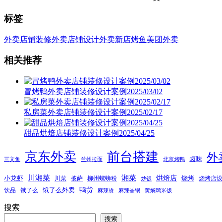
标签
外卖店铺装修
外卖店铺设计
外卖新店
烤鱼
美团外卖
相关推荐
冒烤鸭外卖店铺装修设计案例2025/03/02
私房菜外卖店铺装修设计案例2025/02/17
甜品烘焙店铺装修设计案例2025/04/25
京东外卖
前台搭建
外
卤味
三文鱼
兰州拉面
北京烤鸭
湘菜
川湘菜
烘焙店
小龙虾
烧烤
川菜
披萨
柳州螺蛳粉
烧烤店
炒饭
鸭货
饿了么外卖
饮品
饿了么
麻辣烫
麻辣香锅
黄焖鸡米饭
搜索
搜索