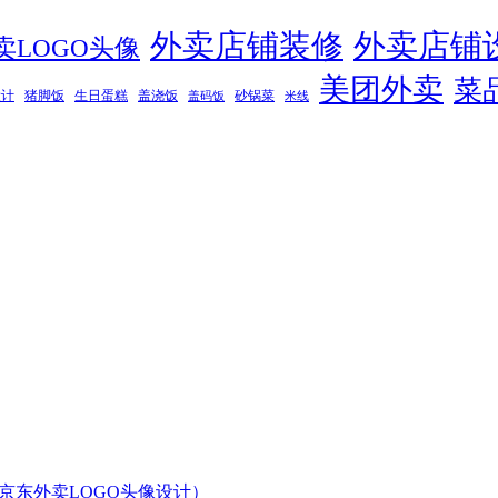
外卖店铺装修
外卖店铺
卖LOGO头像
美团外卖
菜
设计
猪脚饭
生日蛋糕
盖浇饭
砂锅菜
盖码饭
米线
京东外卖LOGO头像设计）