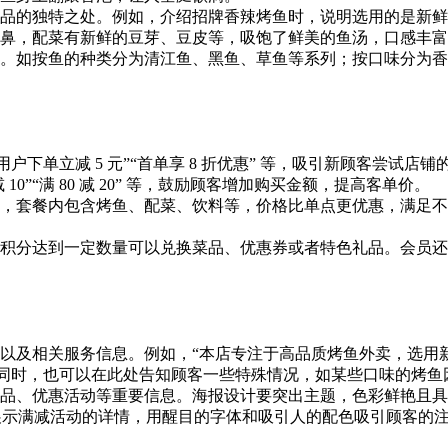
品的独特之处。例如，介绍招牌香辣烤鱼时，说明选用的是新鲜
鼻，配菜有新鲜的豆芽、豆皮等，吸饱了鲜美的鱼汤，口感丰富
。如按鱼的种类分为清江鱼、黑鱼、草鱼等系列；按口味分为香
下单立减 5 元”“首单享 8 折优惠” 等，吸引新顾客尝试店铺
 减 10”“满 80 减 20” 等，鼓励顾客增加购买金额，提高客单价。
，套餐内包含烤鱼、配菜、饮料等，价格比单点更优惠，满足不同
积分达到一定数量可以兑换菜品、优惠券或者特色礼品。会员还
以及相关服务信息。例如，“本店专注于高品质烤鱼外卖，选用
品尝！” 同时，也可以在此处告知顾客一些特殊情况，如某些口味的
品、优惠活动等重要信息。海报设计要突出主题，色彩鲜艳且具
报展示满减活动的详情，用醒目的字体和吸引人的配色吸引顾客的