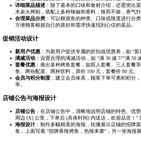
详细菜品描述
：除了基本的口味和食材介绍，还需突出菜
木炭火烤制，搭配上多种辣椒和香料，辣而不燥，香气扑
合理菜品分类
：可以根据鱼的种类、口味或辣度进行分类
方便顾客根据自己的喜好和需求快速找到心仪的菜品。
促销活动设计
新用户优惠
：为新用户提供专属的折扣或优惠券，如 “新用户
满减活动
：设置合理的满减活动，如 “满 30 减 5”“满 50
套餐优惠
：推出多种烤鱼套餐，如双人套餐、三人套餐等
鱼、两份配菜、两杯饮料，原价 100 元，套餐价 80 元。
会员与积分制度
：建立会员体系，顾客下单可累积积分，
率。
店铺公告与海报设计
店铺公告
：在店铺公告中，清晰地说明店铺的特色、优势
周边 [X] 公里，下单后 [具体时间] 内送达，欢迎
海报设计
：制作多幅精美的海报，轮播展示店铺的招牌菜
鱼，上面写着 “招牌香辣烤鱼，热辣来袭”；另一张海