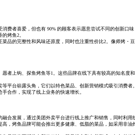
消费者喜爱，但也有 90% 的顾客表示愿意尝试不同的创新口
香的烤鱼2。
菜品的完整性和风味还原度，同时也注重性价比2。像师烤・豆花
、愿者上钩、探鱼烤鱼等1。这些品牌在线下具有较高的知名度
卖等平台崭露头角，它们以特色菜品、创新营销模式吸引消费者。
神抢手合作，实现了线上业务的快速增长。
的融合发展，通过美团外卖平台进行线上推广和销售，同时利用
提高，烤鱼品牌可能会推出更多健康、低脂的菜品，如采用非油