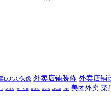
外卖店铺装修
外卖店铺
卖LOGO头像
美团外卖
菜
设计
猪脚饭
生日蛋糕
盖浇饭
砂锅菜
盖码饭
米线