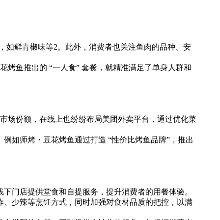
味，如鲜青椒味等2。此外，消费者也关注鱼肉的品种、安
烤鱼推出的 “一人食” 套餐，就精准满足了单身人群和
和市场份额，在线上也纷纷布局美团外卖平台，通过优化菜
例如师烤・豆花烤鱼通过打造 “性价比烤鱼品牌”，推出
线下门店提供堂食和自提服务，提升消费者的用餐体验。
炸、少辣等烹饪方式，同时加强对食材品质的把控，以满