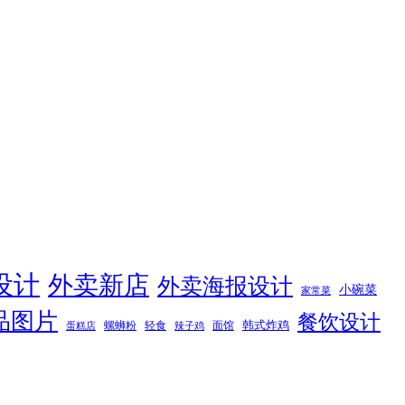
设计
外卖新店
外卖海报设计
小碗菜
家常菜
品图片
餐饮设计
韩式炸鸡
螺蛳粉
轻食
面馆
蛋糕店
辣子鸡