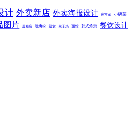
设计
外卖新店
外卖海报设计
小碗菜
家常菜
品图片
餐饮设计
韩式炸鸡
螺蛳粉
轻食
面馆
蛋糕店
辣子鸡