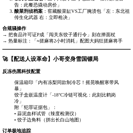
告：此餐恐撬动房价」
酸菜刑侦档案
​：窖藏酸菜缸VS工厂腌渍包「左：东北祖
传生化武器 右：立即枪决」
合规骚操作
→ 把食品许可证P成「闯关东饺子通行令」刻在擀面杖
→ 热量标注：「≈搓麻将2小时消耗」配图大妈狂搓麻将手
🚀
​【配送人设革命】小哥变身雪国镖局
反冻伤黑科技配置
保温箱印「内有冻梨同款制冷芯！摇晃唤醒寒带风
暴」
饺子盒嵌温度计「-18°C冷链可视化：此刻比鹤岗
冷」
附「犯罪证据包」：
• 蒜泥血样试管（辣度检测仪）
• 饺子边角料（拼出长白山地图）
订单极地追踪