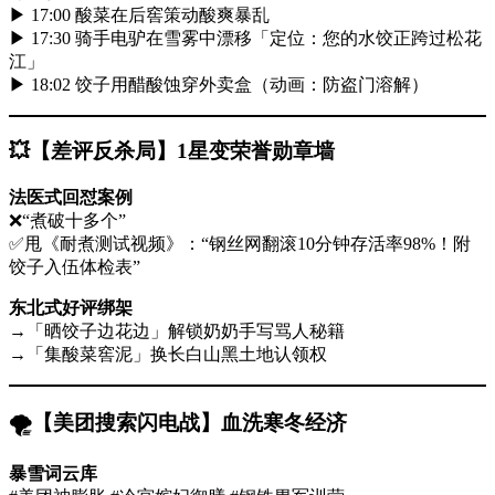
▶ 17:00 酸菜在后窖策动酸爽暴乱
▶ 17:30 骑手电驴在雪雾中漂移「定位：您的水饺正跨过松花
江」
▶ 18:02 饺子用醋酸蚀穿外卖盒（动画：防盗门溶解）
💥
​【差评反杀局】1星变荣誉勋章墙
法医式回怼案例
❌“煮破十多个”
✅甩《耐煮测试视频》：“钢丝网翻滚10分钟存活率98%！附
饺子入伍体检表”
东北式好评绑架
→「晒饺子边花边」解锁奶奶手写骂人秘籍
→「集酸菜窖泥」换长白山黑土地认领权
🌪️
​【美团搜索闪电战】血洗寒冬经济
暴雪词云库