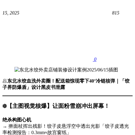
15, 2025
815
0
🥟
东北水饺血洗外卖圈！配送箱惊现零下40°冷链核弹｜「饺
子界防爆盾」设计黑皮书泄露
❄️
​【主图视觉核爆】让面粉雪崩冲出屏幕！​
绝杀构图心机
→ 擀面杖挥出残影！饺子皮悬浮空中透出光影「饺子皮透光
率检测报告：0.3mm≈故宫窗纸」