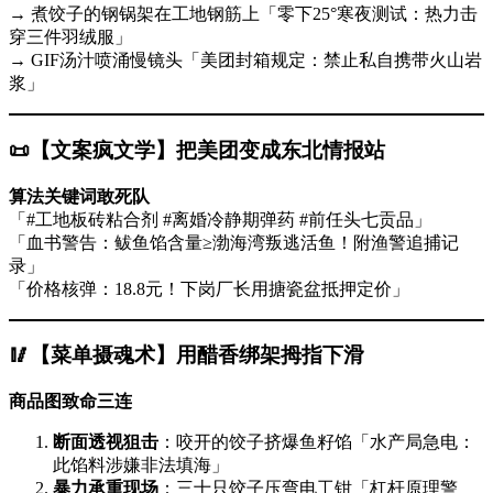
→ 煮饺子的钢锅架在工地钢筋上「零下25°寒夜测试：热力击
穿三件羽绒服」
→ GIF汤汁喷涌慢镜头「美团封箱规定：禁止私自携带火山岩
浆」
📜
​【文案疯文学】把美团变成东北情报站
算法关键词敢死队
「#工地板砖粘合剂 #离婚冷静期弹药 #前任头七贡品」
「血书警告：鲅鱼馅含量≥渤海湾叛逃活鱼！附渔警追捕记
录」
「价格核弹：18.8元！下岗厂长用搪瓷盆抵押定价」
🥢
​【菜单摄魂术】用醋香绑架拇指下滑
商品图致命三连
断面透视狙击
​：咬开的饺子挤爆鱼籽馅「水产局急电：
此馅料涉嫌非法填海」
暴力承重现场
​：三十只饺子压弯电工钳「杠杆原理警