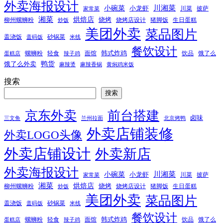
外卖海报设计
小碗菜
川湘菜
小龙虾
川菜
披萨
家常菜
湘菜
烘焙店
烧烤
柳州螺蛳粉
烧烤店设计
猪脚饭
生日蛋糕
炒饭
美团外卖
菜品图片
盖浇饭
砂锅菜
盖码饭
米线
餐饮设计
韩式炸鸡
螺蛳粉
轻食
面馆
饮品
饿了么
蛋糕店
辣子鸡
鸭货
饿了么外卖
麻辣烫
麻辣香锅
黄焖鸡米饭
搜索
搜索
京东外卖
前台搭建
卤味
三文鱼
兰州拉面
北京烤鸭
外卖店铺装修
外卖LOGO头像
外卖店铺设计
外卖新店
外卖海报设计
小碗菜
川湘菜
小龙虾
川菜
披萨
家常菜
湘菜
烘焙店
烧烤
柳州螺蛳粉
烧烤店设计
猪脚饭
生日蛋糕
炒饭
美团外卖
菜品图片
盖浇饭
砂锅菜
盖码饭
米线
餐饮设计
韩式炸鸡
螺蛳粉
轻食
面馆
饮品
饿了么
蛋糕店
辣子鸡