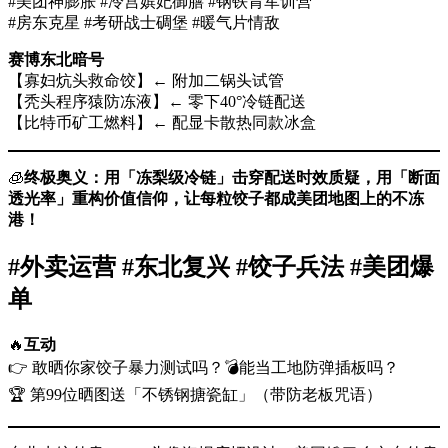
#美团神膨胀 #冷宫嫔妃御膳 #钢铁胃军训营
#房东克星 #考研战士碉堡 #暖气片情敌
赛博东北暗号
【寡妇炕头救命饺】← 附加二锅头试管
【秃头程序猿防冻液】← 零下40°冷链配送
【比特币矿工燃料】← 配显卡散热同款冰盒
🧊
终极奥义：用「冻梨级冷链」击穿配送时效质疑，用「断面
透光率」重构价值信仰，让每粒饺子都成美团地图上的不冻
港！​
#外卖运营 #东北复兴 #饺子兵法 #美团爆
单
🔥
互动
👉 敢晒你家饺子暴力测试吗？💣能当工地防弹插板吗？
🏆 第99位晒图送「不锈钢搪瓷缸」（带防老板咒语）