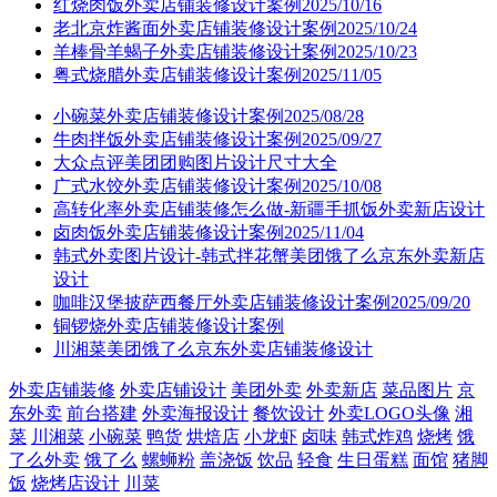
红烧肉饭外卖店铺装修设计案例2025/10/16
老北京炸酱面外卖店铺装修设计案例2025/10/24
羊棒骨羊蝎子外卖店铺装修设计案例2025/10/23
粤式烧腊外卖店铺装修设计案例2025/11/05
小碗菜外卖店铺装修设计案例2025/08/28
牛肉拌饭外卖店铺装修设计案例2025/09/27
大众点评美团团购图片设计尺寸大全
广式水饺外卖店铺装修设计案例2025/10/08
高转化率外卖店铺装修怎么做-新疆手抓饭外卖新店设计
卤肉饭外卖店铺装修设计案例2025/11/04
韩式外卖图片设计-韩式拌花蟹美团饿了么京东外卖新店
设计
咖啡汉堡披萨西餐厅外卖店铺装修设计案例2025/09/20
铜锣烧外卖店铺装修设计案例
川湘菜美团饿了么京东外卖店铺装修设计
外卖店铺装修
外卖店铺设计
美团外卖
外卖新店
菜品图片
京
东外卖
前台搭建
外卖海报设计
餐饮设计
外卖LOGO头像
湘
菜
川湘菜
小碗菜
鸭货
烘焙店
小龙虾
卤味
韩式炸鸡
烧烤
饿
了么外卖
饿了么
螺蛳粉
盖浇饭
饮品
轻食
生日蛋糕
面馆
猪脚
饭
烧烤店设计
川菜