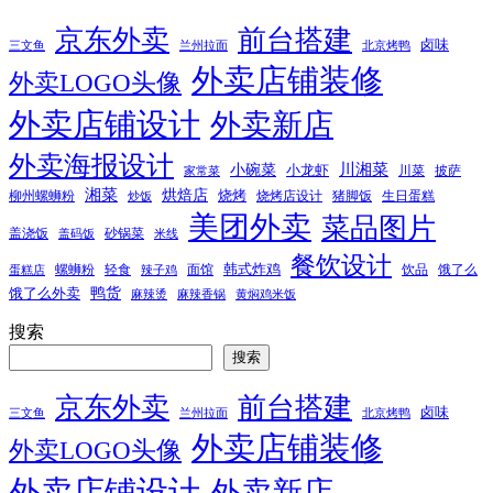
京东外卖
前台搭建
卤味
三文鱼
兰州拉面
北京烤鸭
外卖店铺装修
外卖LOGO头像
外卖店铺设计
外卖新店
外卖海报设计
小碗菜
川湘菜
小龙虾
川菜
披萨
家常菜
湘菜
烘焙店
烧烤
柳州螺蛳粉
烧烤店设计
猪脚饭
生日蛋糕
炒饭
美团外卖
菜品图片
盖浇饭
砂锅菜
盖码饭
米线
餐饮设计
韩式炸鸡
螺蛳粉
轻食
面馆
饮品
饿了么
蛋糕店
辣子鸡
鸭货
饿了么外卖
麻辣烫
麻辣香锅
黄焖鸡米饭
搜索
搜索
京东外卖
前台搭建
卤味
三文鱼
兰州拉面
北京烤鸭
外卖店铺装修
外卖LOGO头像
外卖店铺设计
外卖新店