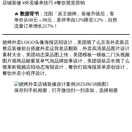
店铺装修 #外卖爆单技巧 #餐饮视觉营销
🔥 ​
数据背书
​：沈阳「炭王烧烤」装修升级后，客
单价从68元→98元，差评率由12%降至3.2%，自然
流量订单增长217%！
烧烤外卖LOGO头像海报店招设计，美团饿了么京东外卖新店
整店装修前台搭建外卖运营老店翻新，外卖高清菜品图片设计
素材大全，美团动态菜品图上传，美团模板一模板二门头视频
图片墙商品橱窗菜单气泡品牌故事设计，美团袋鼠店长饿了么
饿掌柜视频店招动态海报设计，餐饮灯箱海报菜单原创设计，
餐饮外卖小程序设计。
保存到手机相册，打开微信扫一扫添加，选择相册