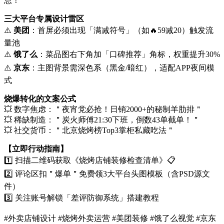
息！
三大平台专属设计雷区
⚠️ ​
美团
​：首屏必须出现「满减符号」（如🔥59减20）触发流
量池
⚠️ ​
饿了么
​：菜品图右下角加「口碑推荐」角标，权重提升30%
⚠️ ​
京东
​：主图背景需深色系（黑金/暗红），适配APP夜间模
式
烧爆转化的文案公式
💥 数字焦虑：＂夜宵党必抢！日销2000+的秘制羊肋排＂
💥 稀缺制造：＂炭火师傅21:30下班，倒数43单截单！＂
💥 社交货币：＂北京烧烤榜Top3掌柜私藏吃法＂
​【立即行动指南】​
1️⃣ 扫描二维码获取《烧烤店铺装修检查清单》📋
2️⃣ 评论区扣＂爆单＂免费领3大平台头图模板（含PSD源文
件）
3️⃣ 关注账号解锁「差评防御系统」搭建教程
#外卖店铺设计 #烧烤外卖运营 #美团装修 #饿了么视觉 #京东