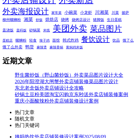
外卖海报设计
小碗菜
川湘菜
小龙虾
川菜
披萨
家常菜
湘菜
烘焙店
烧烤
柳州螺蛳粉
烧烤店设计
猪脚饭
生日蛋糕
炒饭
美团外卖
菜品图片
盖浇饭
砂锅菜
盖码饭
米线
餐饮设计
韩式炸鸡
螺蛳粉
轻食
面馆
饮品
饿了么
蛋糕店
辣子鸡
鸭货
饿了么外卖
麻辣烫
麻辣香锅
黄焖鸡米饭
近期文章
野生菌炒饭（野山菌炒饭）外卖菜品图片设计大全
2026年阳澄湖大闸蟹外卖店铺装修菜品图片设计
东北老盒饭外卖店铺设计全攻略
砂锅土豆粉美团淘宝闪购京东秒送外卖店铺装修案例
重庆小面酸辣粉外卖店铺装修设计案例
热门文章
随机文章
热门关键词
姨妈热饮外卖店铺装修设计案例2025/08/09