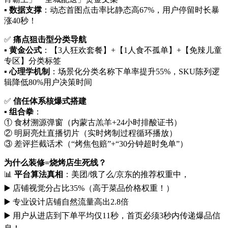
▪️ ​
数据支撑
​：动态首图点击率比静态高67%，用户停留时长暴
涨40秒！
✅ ​
痛点狙击型分类导航
▪️ ​
黄金公式
​：【3人狂欢套餐】+【1人食不孤单】+【免辣儿童
专区】分类标签
▪️ ​
心理学机制
​：场景化分类名称下单率提升55%，SKU陈列逻
辑降低80%用户决策时间
✅ ​
信任体系核爆式搭建
▪️ ​
组合拳
​：
① 食材溯源弹窗（内蒙古羔羊+24小时排酸证书）
② 明厨亮灶直播切片（实时烤制过程循环播放）
③ 差评拦截话术（“烤焦包赔”+“30分钟超时免单”）
为什么装修=烧烤店生死线？​
📊 ​
平台算法真相
​：美团/饿了么/京东的推荐权重中，
▶️ 店铺视觉分占比35%（高于菜品价格权重！）
▶️ 专业设计店铺自然流量高出2.8倍
▶️ 用户从进店到下单平均仅11秒，首页必须3秒内传递爆品信