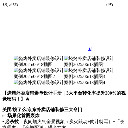
18, 2025
695
0
​【烧烤外卖店铺爆单设计手册｜3大平台转化率提升200%的视
觉密码！】🔥
美团/饿了么/京东外卖店铺装修三大命门
✅ ​
场景化首图轰炸
▪️ ​
必杀技
​：夜间烟火气全景视频（炭火跃动+肉汁特写）+「夜
宵霸主」「全城配送」烫金文案