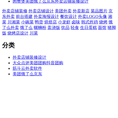
肉蟹煲美团饿了么京东外卖店铺装修设计
外卖店铺装修
外卖店铺设计
美团外卖
外卖新店
菜品图片
京
东外卖
前台搭建
外卖海报设计
餐饮设计
外卖LOGO头像
湘
菜
川湘菜
小碗菜
鸭货
烘焙店
小龙虾
卤味
韩式炸鸡
烧烤
饿
了么外卖
饿了么
螺蛳粉
盖浇饭
饮品
轻食
生日蛋糕
面馆
猪脚
饭
烧烤店设计
川菜
分类
外卖店铺装修设计
大众点评美团团购抖音团购
筋斗云外卖软件
美团饿了么京东