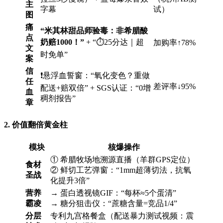
主
字幕
试）
图
痛
​“米其林甜品师验毒：非希腊酸
点
奶赔1000！”​
​ + “⏱25分达｜超
加购率↑78%
文
时免单”
案
信
❗️悬浮血誓窗：“氧化变色？重做
任
差评率↓95%
配送+赔双倍” + SGS认证：“0增
血
稠剂报告”
章
2. 价值翻倍黄金柱
模块
核爆操作
① 希腊牧场地溯源直播（羊群GPS定位）
食材
② 鲜切工艺弹窗：“1mm超薄切法，抗氧
圣战
化提升3倍”
营养
→ 蛋白透视镜GIF：“每杯≈5个蛋清”
霸凌
→ 糖分狙击仪：“蔗糖含量=竞品1/4”
分层
专利九宫格餐盒（配送暴力测试视频：震