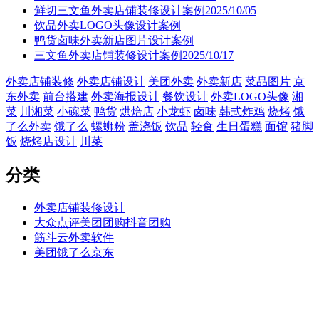
鲜切三文鱼外卖店铺装修设计案例2025/10/05
饮品外卖LOGO头像设计案例
鸭货卤味外卖新店图片设计案例
三文鱼外卖店铺装修设计案例2025/10/17
外卖店铺装修
外卖店铺设计
美团外卖
外卖新店
菜品图片
京
东外卖
前台搭建
外卖海报设计
餐饮设计
外卖LOGO头像
湘
菜
川湘菜
小碗菜
鸭货
烘焙店
小龙虾
卤味
韩式炸鸡
烧烤
饿
了么外卖
饿了么
螺蛳粉
盖浇饭
饮品
轻食
生日蛋糕
面馆
猪脚
饭
烧烤店设计
川菜
分类
外卖店铺装修设计
大众点评美团团购抖音团购
筋斗云外卖软件
美团饿了么京东