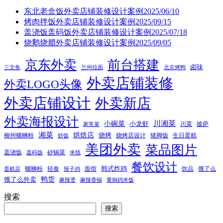
东北老盒饭外卖店铺装修设计案例2025/06/10
烤肉拌饭外卖店铺装修设计案例2025/09/15
盖浇饭盖码饭外卖店铺装修设计案例2025/07/18
烧鹅烧腊外卖店铺装修设计案例2025/09/05
京东外卖
前台搭建
卤味
三文鱼
兰州拉面
北京烤鸭
外卖店铺装修
外卖LOGO头像
外卖店铺设计
外卖新店
外卖海报设计
小碗菜
川湘菜
小龙虾
川菜
披萨
家常菜
湘菜
烘焙店
烧烤
柳州螺蛳粉
烧烤店设计
猪脚饭
生日蛋糕
炒饭
美团外卖
菜品图片
盖浇饭
砂锅菜
盖码饭
米线
餐饮设计
韩式炸鸡
螺蛳粉
轻食
面馆
饮品
饿了么
蛋糕店
辣子鸡
鸭货
饿了么外卖
麻辣烫
麻辣香锅
黄焖鸡米饭
搜索
搜索