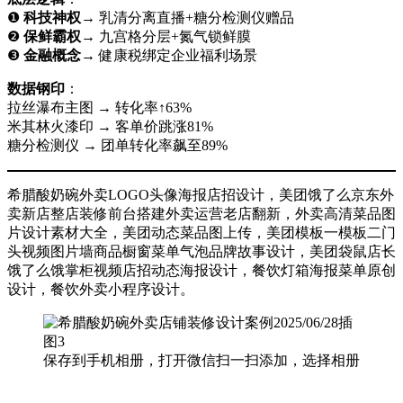
❶ ​
科技神权
→ 乳清分离直播+糖分检测仪赠品
❷ ​
保鲜霸权
→ 九宫格分层+氮气锁鲜膜
❸ ​
金融概念
→ 健康税绑定企业福利场景
数据钢印
​：
拉丝瀑布主图 → 转化率↑63%
米其林火漆印 → 客单价跳涨81%
糖分检测仪 → 团单转化率飙至89%
希腊酸奶碗外卖LOGO头像海报店招设计，美团饿了么京东外
卖新店整店装修前台搭建外卖运营老店翻新，外卖高清菜品图
片设计素材大全，美团动态菜品图上传，美团模板一模板二门
头视频图片墙商品橱窗菜单气泡品牌故事设计，美团袋鼠店长
饿了么饿掌柜视频店招动态海报设计，餐饮灯箱海报菜单原创
设计，餐饮外卖小程序设计。
保存到手机相册，打开微信扫一扫添加，选择相册