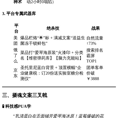
神术
动2小时0塌陷）
3. 平台专属武器库
平
绝杀技
战果
台
美
爆品栏烙“🌟”标 + 满减文案“送益生
自然流量
团
菌冻干锁鲜包”
↑73%
饿
搜索排名
菜品打“爱琴海原装”火漆印 + 分类
了
霸屏
名【维密弹药库】【脑力充能站】
么
TOP1
圣托里尼蓝白背景 + 顶置横幅“企
团单客单
京
业健康税：订20份送实验室糖分检
价破
东
测仪”
￥3888
三、摄魂文案三叉戟
🧪 科技感PUA学
“乳清蛋白在舌面铺开爱琴海冰原！蓝莓爆破的花