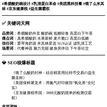
​#希腊酸奶碗设计 #乳清蛋白革命 #美团黑科技餐 #饿了么米其
林 #京东健康税 #益生菌霸权
✅ 关键词天网
品类词
​：希腊酸奶外卖 酸奶碗 低糖轻食 高蛋白下午茶
痛点词
​：真希腊酸奶 水果新鲜 麦片脆口 高蛋白低糖
信任词
​：爱琴海奶源 米其林星选 SGS认证 滤乳清工艺
场景词
​：代餐神器 脑力充能 健身房伴侣 下午茶社交
💎 SEO核爆标题
《饿了么酸奶封神：硅谷精英用比特币交易の益生
菌圣杯》
《美团保鲜屠龙术：用氮气封印摧毁“氧化兽”全纪
实》
《京东健康税帝国：3888元酸奶团单的检测仪霸
权》
底层逻辑
​：