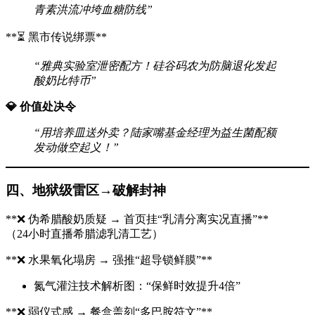
青素洪流冲垮血糖防线”
​**⏳ 黑市传说绑票**​
“雅典实验室泄密配方！硅谷码农为防脑退化发起
酸奶比特币”
💎 价值处决令
“用培养皿送外卖？陆家嘴基金经理为益生菌配额
发动做空起义！”
四、地狱级雷区→破解封神
​**❌ 伪希腊酸奶质疑 → 首页挂“乳清分离实况直播”​**​
（24小时直播希腊滤乳清工艺）
​**❌ 水果氧化塌房 → 强推“超导锁鲜膜”​**​
氮气灌注技术解析图：“保鲜时效提升4倍”
​**❌ 弱仪式感 → 餐盒盖刻“多巴胺符文”​**​