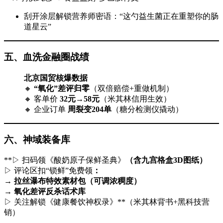
刮开涂层解锁营养师密语：“这勺益生菌正在重塑你的肠
道星云”
五、血洗金融圈战绩
北京国贸核爆数据
🔸 ​
​“氧化”差评归零
​（双倍赔偿+重做机制）
🔸 客单价 ​
32元→58元
​（米其林信用生效）
🔸 企业订单 ​
周裂变204单
​（糖分检测仪撬动）
六、神域装备库
​**▷ 扫码领《酸奶原子保鲜圣典》​
​（含九宫格盒3D图纸）
▷ 评论区扣“锁鲜”免费领
​：
→ 拉丝瀑布特效素材包（可调浓稠度）
→ 氧化差评反杀话术库
▷ 关注解锁《健康餐饮神权录》​**​（米其林背书+黑科技营
销）