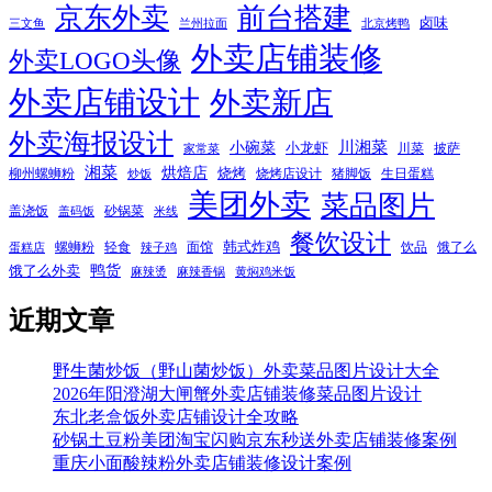
京东外卖
前台搭建
卤味
三文鱼
兰州拉面
北京烤鸭
外卖店铺装修
外卖LOGO头像
外卖店铺设计
外卖新店
外卖海报设计
小碗菜
川湘菜
小龙虾
川菜
披萨
家常菜
湘菜
烘焙店
烧烤
柳州螺蛳粉
烧烤店设计
猪脚饭
生日蛋糕
炒饭
美团外卖
菜品图片
盖浇饭
砂锅菜
盖码饭
米线
餐饮设计
韩式炸鸡
螺蛳粉
轻食
面馆
饮品
饿了么
蛋糕店
辣子鸡
鸭货
饿了么外卖
麻辣烫
麻辣香锅
黄焖鸡米饭
近期文章
野生菌炒饭（野山菌炒饭）外卖菜品图片设计大全
2026年阳澄湖大闸蟹外卖店铺装修菜品图片设计
东北老盒饭外卖店铺设计全攻略
砂锅土豆粉美团淘宝闪购京东秒送外卖店铺装修案例
重庆小面酸辣粉外卖店铺装修设计案例