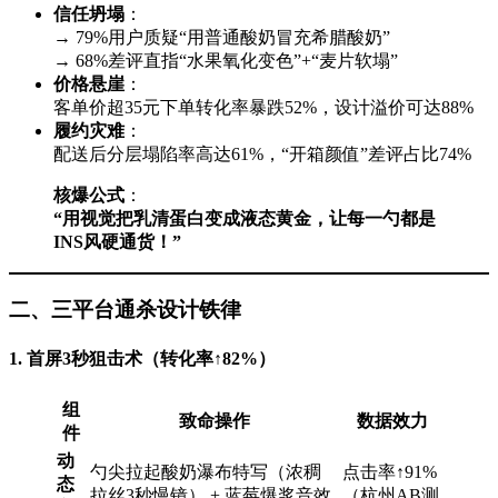
信任坍塌
​：
→ 79%用户质疑“用普通酸奶冒充希腊酸奶”
→ 68%差评直指“水果氧化变色”+“麦片软塌”
价格悬崖
​：
客单价超35元下单转化率暴跌52%，设计溢价可达88%
履约灾难
​：
配送后分层塌陷率高达61%，“开箱颜值”差评占比74%
核爆公式
​：
​“用视觉把乳清蛋白变成液态黄金，让每一勺都是
INS风硬通货！”​
二、三平台通杀设计铁律
1. 首屏3秒狙击术（转化率↑82%）​
组
致命操作
数据效力
件
动
勺尖拉起酸奶瀑布特写（浓稠
点击率↑91%
态
拉丝3秒慢镜） + 蓝莓爆浆音效
（杭州AB测