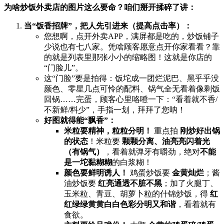
为啥炒饭外卖店的图片这么要命？咱们掰开揉碎了讲：​
当“饭香招牌”，把人先引进来（提高点击率）：​
您想啊，点开外卖APP，满屏都是吃的，炒饭铺子
少说也有七八家。凭啥顾客愿意点开你家看看？靠
的就是列表里那张小小的缩略图！这就是你店的
“门脸儿”。
这“门脸”要是拍得：饭坨成一团烂泥巴、黑乎乎没
颜色、零星几点可怜的配料、锅气全无看着像剩饭
回锅……完蛋，顾客心里咯噔一下：“看着就不香/
不新鲜/料少”，手指一划，拜拜了您呐！
好图就得能“飘香”：​
米粒要精神，粒粒分明！​
​ 重点拍 ​
刚炒好出锅
的状态
​！米粒要 ​
颗颗分离、油亮亮闪着光
（有锅气）​
，看着就弹牙有嚼劲，绝对
不能
是一坨黏糊糊
的白浆糊！
颜色要鲜明诱人！​
​ 鸡蛋炒饭要 ​
金黄灿烂
；酱
油炒饭要 ​
红亮通透不脏不黑
；加了火腿丁、
玉米粒、青豆、胡萝卜粒的什锦炒饭，得 ​
红
红绿绿黄黄白白色彩分明又和谐
，看着就有
食欲。