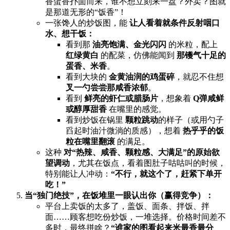
香蛋香扑面而来，谁不想立刻来一盘？外卖？图就
是那道无形的“饭香”！
一张馋人的炒饭图，能 ​
让人看着就条件反射咽口
水、想干饭：​
看到那 ​
油亮饱满、金光闪闪
​ 的米粒，配上 ​
红绿黄白
​ 的配菜，仿佛能闻到 ​
那镬气十足的
蛋香、米香
。
看到大块的 ​
金黄油润的鸡蛋碎
，就忍不住想 ​
叉一勺尝尝那咸香浓郁
。
看到 ​
鲜亮的虾仁或腊肠片
，想象着 ​
Q弹咸鲜
或醇厚甜香
​ 在嘴里的感觉。
看到炒饭在锅里 ​
颗粒跳动
的样子（或用勺子
舀起时油汁微淌的质感），想着 ​
热乎乎的饭
粒在嘴里翻滚
​ 的满足。
这种 ​
对“热辣、咸香、颗粒感、大满足”的原始欲
望调动
，尤其在饭点，看着图肚子咕咕叫的时候，
特别能让人冲动：​
​“不行，就这个了，赶紧下单开
吃！”​
当“独门绝技”，在饭堆里一眼认出你（赢得竞争）：​
平台上卖饭的太多了，盖饭、面条、拌饭、拌
面……顾客想吃份炒饭，一堆选择。价格时间差不
多时，最终拼啥？​
​“谁家的图看起来米最香最分