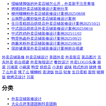
擂椒猪脚饭的外卖店铺怎么开，外卖新手注意事项
烤猪蹄外卖店铺装修设计案例分享
柳州螺蛳粉外卖店铺装修设计案例2025/08/08
云南野山菌炒饭外卖店铺装修设计案例
生日蛋糕甜品烘焙店外卖店铺装修设计案例2025/10/21
中式甜品烘焙店外卖店铺装修设计案例2025/08/16
中式炸鸡外卖店铺装修设计案例2025/11/03
鸭货热卤外卖店铺装修设计案例2025/09/25
肉酱米粉外卖店铺装修设计案例2025/08/28
现炒健康菜外卖店铺装修设计案例前台搭建
外卖店铺装修
外卖店铺设计
美团外卖
外卖新店
菜品图片
京
东外卖
前台搭建
外卖海报设计
餐饮设计
外卖LOGO头像
湘
菜
川湘菜
小碗菜
鸭货
烘焙店
小龙虾
卤味
韩式炸鸡
烧烤
饿
了么外卖
饿了么
螺蛳粉
盖浇饭
饮品
轻食
生日蛋糕
面馆
猪脚
饭
烧烤店设计
川菜
分类
外卖店铺装修设计
大众点评美团团购抖音团购