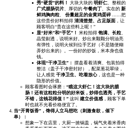
秀“硬货”的料！​
​ 大块大块的 ​
明虾仁
、整根的
广式腊肠切片
、厚切的 ​
午餐肉丁
、实在的 ​
新
鲜鸡胸肉粒
、 ​
份量超足的金黄鸡蛋碎
​ ……把
这些贵价好料拍得 ​
清清楚楚、占足版面
，让
顾客明白“贵在这些料上呢！”
显“好米”和“手艺”！​
​ 米粒拍得 ​
饱满、长粒
、
晶莹剔透，说明米好。炒出来颗颗分明油亮
有弹性，说明火候到位手艺好（不是随便糊
弄炒出来的）。一份好的炒饭，米本身也值
钱。
体现“干净卫生”：​
​ 摆盘看着清爽、包装拍得
整洁（盖子干净密封好），配菜葱花翠绿，
让人感觉 ​
干净卫生、吃着放心
，这也是一种
隐形的价值。
顾客看图时会琢磨：​
​“瞧这大虾仁！这大块的腊
肠！还有这粒粒分明的好米饭，炒得也透亮，手艺
不错，这钱花得值！”​
​ 这叫 ​
建立价值感
，顾客下单
时也就不光看价格便宜了。
当“开胃饭香”，馋得人立马想吃（刺激食欲，催下
单）：​
想象一下在店里，大厨一掀锅盖，锅气夹着米香肉