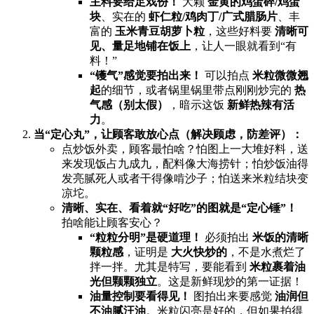
主料要给足戏份！​
​ 大颗 ​
金黄的鸡蛋碎/鸡蛋
块
、实在的 ​
虾仁粒/鸡肉丁/广式腊肠片
、丰
富的 ​
玉米青豆胡萝卜粒
，这些好料要 ​
清晰可
见、量足地铺在饭上
，让人一眼就看到“有
料！”
​“镬气”感觉要拍出来！​
​ 可以拍点 ​
米粒微微翘
起
的细节，或者锅里锅里带点刚刚炒完的 ​
热
气感（别太假）​
，暗示这饭 ​
新鲜热辣有活
力
。
当“定心丸”，让顾客敢放心点（解决顾虑，防差评）：​
点炒饭外卖，顾客最怕啥？怕图上一大堆好料，送
来发现饭占九成九，配料像大海捞针；怕炒饭油得
发亮腻死人或者干得像啃沙子；怕送来米粒结块变
凉坨。
清晰、实在、看着就“好吃”的图就是“定心锤”！​
拍啥能让顾客安心？
​“粒粒分明”是硬道理！​
​ 必须拍出 ​
米饭的清晰
颗粒感
，证明是 ​
大火快炒的
，不是水煮烂了
拌一拌。尤其是特写，要能看到 ​
米粒裹着油
光但颗颗独立
。这是新鲜现炒的第一证据！
油量控制要看得见！​
​ 图拍出来要感觉 ​
油润但
不油腻汪油
。米粒闪亮是好的，但如果拍得