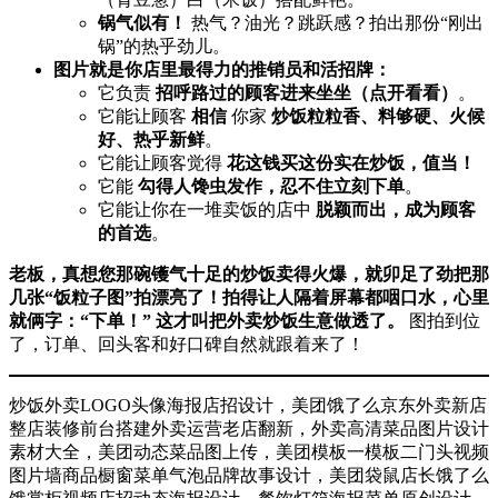
锅气似有！​
​ 热气？油光？跳跃感？拍出那份“刚出
锅”的热乎劲儿。
图片就是你店里最得力的推销员和活招牌：​
它负责 ​
招呼路过的顾客进来坐坐（点开看看）​
。
它能让顾客 ​
相信
​ 你家 ​
炒饭粒粒香、料够硬、火候
好、热乎新鲜
。
它能让顾客觉得 ​
花这钱买这份实在炒饭，值当！​
它能 ​
勾得人馋虫发作，忍不住立刻下单
。
它能让你在一堆卖饭的店中 ​
脱颖而出，成为顾客
的首选
。
老板，真想您那碗镬气十足的炒饭卖得火爆，就卯足了劲把那
几张“饭粒子图”拍漂亮了！拍得让人隔着屏幕都咽口水，心里
就俩字：“下单！” 这才叫把外卖炒饭生意做透了。​
​ 图拍到位
了，订单、回头客和好口碑自然就跟着来了！
炒饭外卖LOGO头像海报店招设计，美团饿了么京东外卖新店
整店装修前台搭建外卖运营老店翻新，外卖高清菜品图片设计
素材大全，美团动态菜品图上传，美团模板一模板二门头视频
图片墙商品橱窗菜单气泡品牌故事设计，美团袋鼠店长饿了么