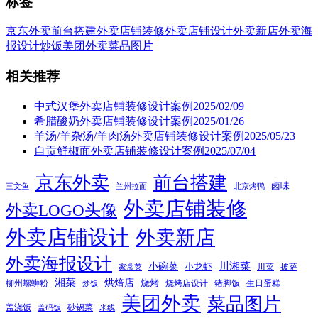
标签
京东外卖
前台搭建
外卖店铺装修
外卖店铺设计
外卖新店
外卖海
报设计
炒饭
美团外卖
菜品图片
相关推荐
中式汉堡外卖店铺装修设计案例2025/02/09
希腊酸奶外卖店铺装修设计案例2025/01/26
羊汤/羊杂汤/羊肉汤外卖店铺装修设计案例2025/05/23
自贡鲜椒面外卖店铺装修设计案例2025/07/04
京东外卖
前台搭建
卤味
三文鱼
兰州拉面
北京烤鸭
外卖店铺装修
外卖LOGO头像
外卖店铺设计
外卖新店
外卖海报设计
小碗菜
川湘菜
小龙虾
川菜
披萨
家常菜
湘菜
烘焙店
烧烤
柳州螺蛳粉
烧烤店设计
猪脚饭
生日蛋糕
炒饭
美团外卖
菜品图片
盖浇饭
砂锅菜
盖码饭
米线