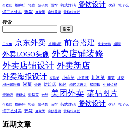
餐饮设计
韩式炸鸡
螺蛳粉
轻食
面馆
饮品
饿了么
蛋糕店
辣子鸡
鸭货
饿了么外卖
麻辣烫
麻辣香锅
黄焖鸡米饭
搜索
搜索
京东外卖
前台搭建
卤味
三文鱼
兰州拉面
北京烤鸭
外卖店铺装修
外卖LOGO头像
外卖店铺设计
外卖新店
外卖海报设计
小碗菜
川湘菜
小龙虾
川菜
披萨
家常菜
湘菜
烘焙店
烧烤
柳州螺蛳粉
烧烤店设计
猪脚饭
生日蛋糕
炒饭
美团外卖
菜品图片
盖浇饭
砂锅菜
盖码饭
米线
餐饮设计
韩式炸鸡
螺蛳粉
轻食
面馆
饮品
饿了么
蛋糕店
辣子鸡
鸭货
饿了么外卖
麻辣烫
麻辣香锅
黄焖鸡米饭
近期文章