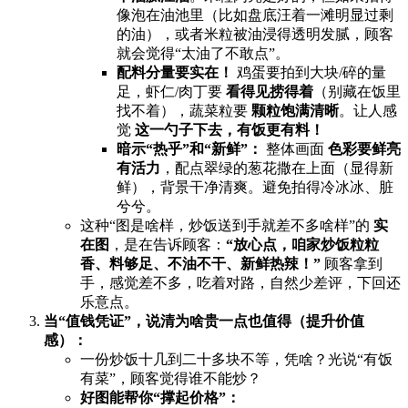
像泡在油池里（比如盘底汪着一滩明显过剩
的油），或者米粒被油浸得透明发腻，顾客
就会觉得“太油了不敢点”。
配料分量要实在！​
​ 鸡蛋要拍到大块/碎的量
足，虾仁/肉丁要 ​
看得见捞得着
​（别藏在饭里
找不着），蔬菜粒要 ​
颗粒饱满清晰
。让人感
觉 ​
这一勺子下去，有饭更有料！​
暗示“热乎”和“新鲜”：​
​ 整体画面 ​
色彩要鲜亮
有活力
，配点翠绿的葱花撒在上面（显得新
鲜），背景干净清爽。避免拍得冷冰冰、脏
兮兮。
这种“图是啥样，炒饭送到手就差不多啥样”的 ​
实
在图
，是在告诉顾客：​
​“放心点，咱家炒饭粒粒
香、料够足、不油不干、新鲜热辣！”​
​ 顾客拿到
手，感觉差不多，吃着对路，自然少差评，下回还
乐意点。
当“值钱凭证”，说清为啥贵一点也值得（提升价值
感）：​
一份炒饭十几到二十多块不等，凭啥？光说“有饭
有菜”，顾客觉得谁不能炒？
好图能帮你“撑起价格”：​