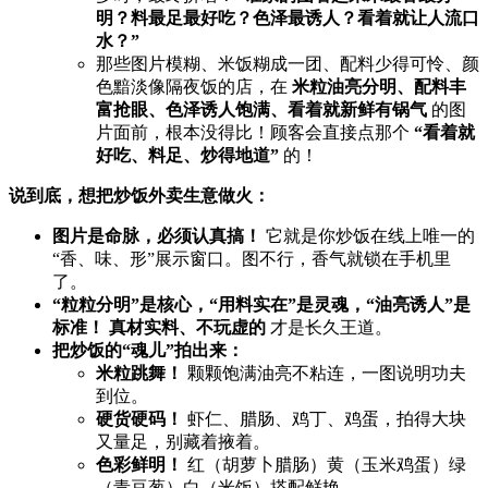
明？料最足最好吃？色泽最诱人？看着就让人流口
水？”​
那些图片模糊、米饭糊成一团、配料少得可怜、颜
色黯淡像隔夜饭的店，在 ​
米粒油亮分明、配料丰
富抢眼、色泽诱人饱满、看着就新鲜有锅气
​ 的图
片面前，根本没得比！顾客会直接点那个 ​
​“看着就
好吃、料足、炒得地道”​
​ 的！
说到底，想把炒饭外卖生意做火：​
图片是命脉，必须认真搞！​
​ 它就是你炒饭在线上唯一的
“香、味、形”展示窗口。图不行，香气就锁在手机里
了。
​“粒粒分明”是核心，“用料实在”是灵魂，“油亮诱人”是
标准！​
​ ​
真材实料、不玩虚的
​ 才是长久王道。
把炒饭的“魂儿”拍出来：​
米粒跳舞！​
​ 颗颗饱满油亮不粘连，一图说明功夫
到位。
硬货硬码！​
​ 虾仁、腊肠、鸡丁、鸡蛋，拍得大块
又量足，别藏着掖着。
色彩鲜明！​
​ 红（胡萝卜腊肠）黄（玉米鸡蛋）绿
（青豆葱）白（米饭）搭配鲜艳。