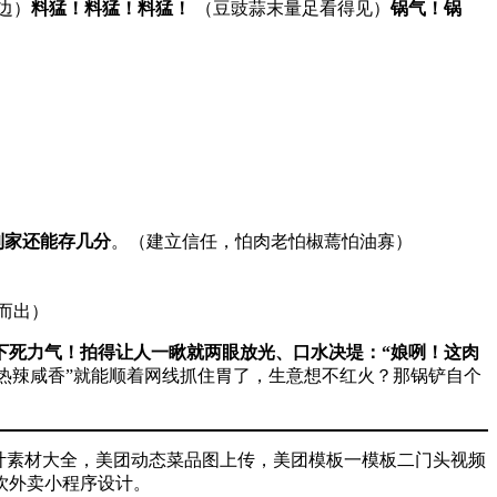
边）​
料猛！料猛！料猛！​
​ （豆豉蒜末量足看得见）​
锅气！锅
到家还能存几分
。（建立信任，怕肉老怕椒蔫怕油寡）
而出）
下死力气！拍得让人一瞅就两眼放光、口水决堤：“娘咧！这肉
的“热辣咸香”就能顺着网线抓住胃了，生意想不红火？那锅铲自个
计素材大全，美团动态菜品图上传，美团模板一模板二门头视频
饮外卖小程序设计。