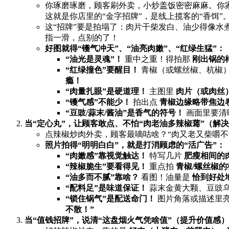
你琢磨琢磨，顾客刷外卖，小炒盖饭密密麻麻。你
这就是你店里的“金字招牌”，是线上揽客的“香饵”
这“招牌”要是拍塌了：肉片干柴发白、油少得像水
指一滑，点别的了！
好图就得“镬气冲天”、“油亮肉嫩”、“红绿生猛”：​
​“油光是灵魂”！​
​ 重中之重！得拍那 ​
刚出锅的
​“红绿撞色”要醒目！​
​ 青椒（或螺丝椒、杭椒）
瘾！​
​“肉量扎眼”是硬道理！​
​ 主图里 ​
肉片（或肉丝
​“镬气感”不能少！​
​ 拍出点 ​
青椒边缘略带焦边
​“豆豉/蒜末/酱油”是香气的符号！​
​ 画面里要清
当“定心丸”，让顾客敢点、不怕“肉老油多辣椒蔫”（解决
点辣椒炒肉外卖，顾客最嘀咕啥？“肉又老又柴嚼不动
照片拍得“明明白白”，就是打消顾虑的“活广告”：​
​“肉嫩感”靠视觉触达！​
​ 特写几片 ​
肥瘦相间的
​“辣椒脆生”要看得见！​
​ 重点拍 ​
青椒/螺丝椒的
​“油多而不腻”靠啥？​
​ 看图！油量是 ​
恰到好处
​“配料足”是味道保证！​
​ 蒜末金黄大颗、豆豉
​“锁住锅气”是配送命门！​
​ 图片角落或描述里亮
不散！”​
当“值钱招牌”，说清“这盘烟火气凭啥值”（提升价值感）