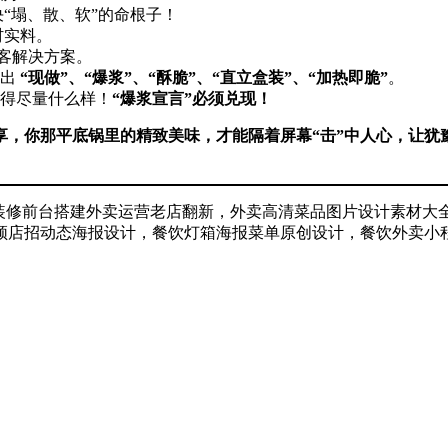
解决“塌、散、软”的命根子！
真材实料。
顾客解决方案。
 ​
​“现做”、“爆浆”、“酥脆”、“直立盒装”、“加热即脆”​
。
得尽量什么样！​
​“爆浆宣言”必须兑现！​
享，你那平底锅里的精致美味，才能隔着屏幕“击”中人心，让
店装修前台搭建外卖运营老店翻新，外卖高清菜品图片设计素材大
频店招动态海报设计，餐饮灯箱海报菜单原创设计，餐饮外卖小