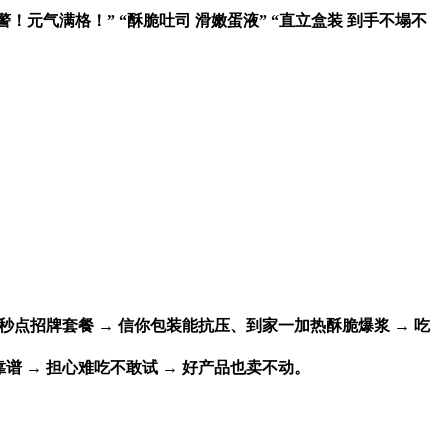
预警！元气满格！” “酥脆吐司 滑嫩蛋液” “直立盒装 到手不塌不
点招牌套餐 → 信你包装能抗压、到家一加热酥脆爆浆 → 吃
 → 担心难吃不敢试 → 好产品也卖不动。​