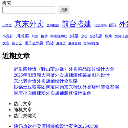
搜索
搜索
京东外卖
前台搭建
外
卤味
三文鱼
兰州拉面
北京烤鸭
湘菜
川湘菜
烘焙店
小龙虾
烧烤
川菜
披萨
柳州螺蛳粉
烧烤店
炒饭
鸭货
饿了么外卖
饮品
饿了么
麻辣烫
麻辣香锅
黄焖鸡米饭
近期文章
野生菌炒饭（野山菌炒饭）外卖菜品图片设计大全
2026年阳澄湖大闸蟹外卖店铺装修菜品图片设计
东北老盒饭外卖店铺设计全攻略
砂锅土豆粉美团淘宝闪购京东秒送外卖店铺装修案例
重庆小面酸辣粉外卖店铺装修设计案例
热门文章
随机文章
热门关键词
姨妈热饮外卖店铺装修设计案例2025/08/09