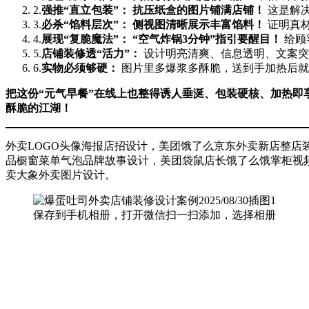
2.​
强推“直立包装”：​
​ ​
抗压纸盒的图片铺满店铺！​
​ 这是
3.​
必杀“馅料层次”：​
​ ​
侧视图清晰展示丰富馅料！​
​ 证明
4.​
展现“复脆魔法”：​
​ ​
​“空气炸锅3分钟”指引要醒目！​
​ 给
5.​
店铺装修透“活力”：​
​ 设计明亮清爽、信息透明、文案突出
6.​
实物必须够硬：​
​ 图片里多爆浆多酥脆，送到手加热后就
把这份“元气早餐”在线上也整得诱人垂涎、包装硬核、加热即
酥脆的江湖！​
外卖LOGO头像海报店招设计，美团饿了么京东外卖新店整
品橱窗菜单气泡品牌故事设计，美团袋鼠店长饿了么饿掌柜视
卖大象外卖图片设计。
保存到手机相册，打开微信扫一扫添加，选择相册