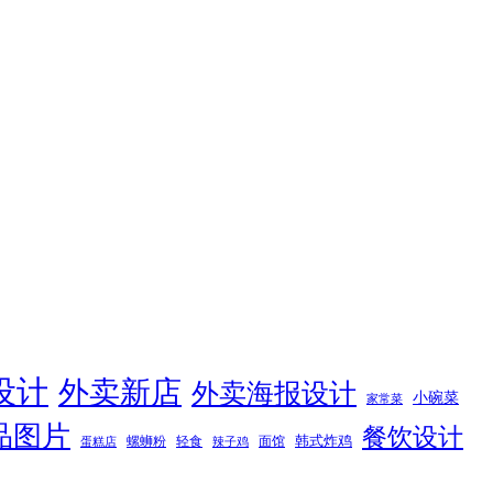
设计
外卖新店
外卖海报设计
小碗菜
家常菜
品图片
餐饮设计
韩式炸鸡
螺蛳粉
轻食
面馆
蛋糕店
辣子鸡