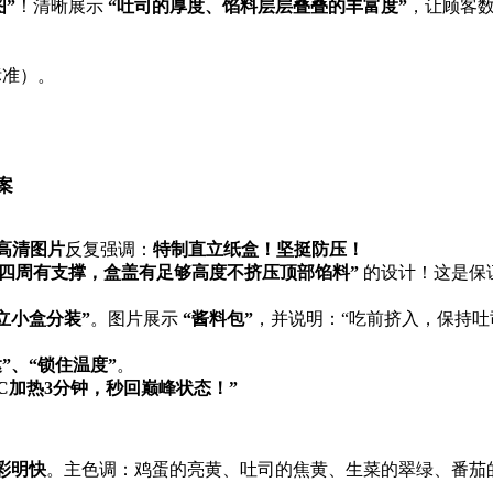
”​
​！清晰展示 ​
​“吐司的厚度、馅料层层叠叠的丰富度”​
，让顾客
标准）。
案
高清图片
反复强调：​
特制直立纸盒！坚挺防压！​
，四周有支撑，盒盖有足够高度不挤压顶部馅料”​
​ 的设计！这是
独立小盒分装”​
。图片展示 ​
​“酱料包”​
，并说明：“吃前挤入，保持吐
达”、“锁住温度”​
。
°C加热3分钟，秒回巅峰状态！”​
彩明快
。主色调：鸡蛋的亮黄、吐司的焦黄、生菜的翠绿、番茄