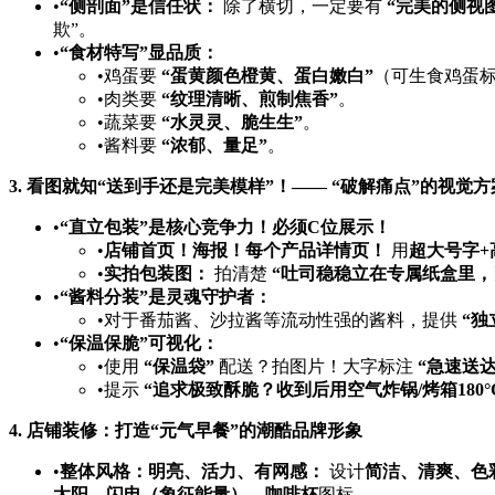
•​
​“侧剖面”是信任状：​
​ 除了横切，一定要有 ​
​“完美的侧视图
欺”。
•​
​“食材特写”显品质：​
•鸡蛋要 ​
​“蛋黄颜色橙黄、蛋白嫩白”​
​（可生食鸡蛋
•肉类要 ​
​“纹理清晰、煎制焦香”​
。
•蔬菜要 ​
​“水灵灵、脆生生”​
。
•酱料要 ​
​“浓郁、量足”​
。
3. 看图就知“送到手还是完美模样”！—— “破解痛点”的视觉方
•​
​“直立包装”是核心竞争力！必须C位展示！​
•​
店铺首页！海报！每个产品详情页！​
​ 用
超大号字+
•​
实拍包装图：​
​ 拍清楚 ​
​“吐司稳稳立在专属纸盒里
•​
​“酱料分装”是灵魂守护者：​
•对于番茄酱、沙拉酱等流动性强的酱料，提供 ​
​“
•​
​“保温保脆”可视化：​
•使用 ​
​“保温袋”​
​ 配送？拍图片！大字标注 ​
​“急速送
•提示 ​
​“追求极致酥脆？收到后用空气炸锅/烤箱180
4. 店铺装修：打造“元气早餐”的潮酷品牌形象
•​
整体风格：明亮、活力、有网感：​
​ 设计
简洁、清爽、色
太阳、闪电（象征能量）、咖啡杯
图标。