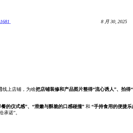
1681
8 月 30, 2025
司
线上店铺，为啥
把店铺装修和产品图片整得“流心诱人”、拍得“
“早餐的仪式感”、“滑嫩与酥脆的口感碰撞”​
​ 和 ​
​“手持食用的便捷乐趣
给承诺”。