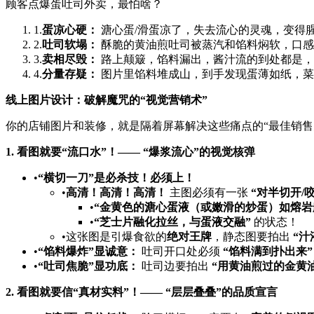
顾客点爆蛋吐司外卖，最怕啥？
1.​
蛋凉心硬：​
​ 溏心蛋/滑蛋凉了，失去流心的灵魂，变得
2.​
吐司软塌：​
​ 酥脆的黄油煎吐司被蒸汽和馅料焖软，口
3.​
卖相尽毁：​
​ 路上颠簸，馅料漏出，酱汁流的到处都是，
4.​
分量存疑：​
​ 图片里馅料堆成山，到手发现蛋薄如纸，
线上图片设计：破解魔咒的“视觉营销术”​
你的店铺图片和装修，就是隔着屏幕解决这些痛点的“最佳销售
1. 看图就要“流口水”！—— “爆浆流心”的视觉核弹
•​
​“横切一刀”是必杀技！必须上！​
•​
高清！高清！高清！​
​ 主图必须有一张 ​
​“对半切开/
•​
​“金黄色的溏心蛋液（或嫩滑的炒蛋）如熔岩
•​
​“芝士片融化拉丝，与蛋液交融”​
​ 的状态！
•这张图是引爆食欲的
绝对王牌
，静态图要拍出 ​
​“汁
•​
​“馅料爆炸”显诚意：​
​ 吐司开口处必须 ​
​“馅料满到扑出来”​
•​
​“吐司焦脆”显功底：​
​ 吐司边要拍出 ​
​“用黄油煎过的金黄油
2. 看图就要信“真材实料”！—— “层层叠叠”的品质宣言