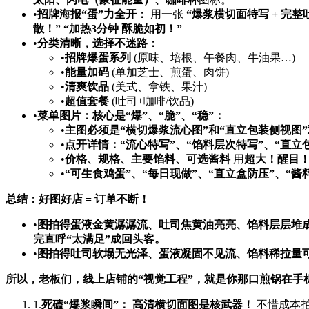
•​
招牌海报“蛋”力全开：​
​ 用一张 ​
​“爆浆横切面特写 + 完
散！” “加热3分钟 酥脆如初！”​
•​
分类清晰，选择不迷路：​
•​
招牌爆蛋系列
​ (原味、培根、午餐肉、牛油果…)
•​
能量加码
​ (单加芝士、煎蛋、肉饼)
•​
清爽饮品
​ (美式、拿铁、果汁)
•​
超值套餐
​ (吐司+咖啡/饮品)
•​
菜单图片：核心是“爆”、“脆”、“稳”：​
•​
主图必须是“横切爆浆流心图”和“直立包装侧视图”
•​
点开详情：“流心特写”、“馅料层次特写”、“直立包
•​
价格、规格、主要馅料、可选酱料
​ 用
超大！醒目！
•​
​“可生食鸡蛋”、“每日现做”、“直立盒防压”、“酱料
总结：好图好店 = 订单不断！​
•​
图拍得蛋液金黄潺潺流、吐司焦黄油亮亮、馅料层层堆成山
完直呼“太满足”成回头客。​
•​
图拍得吐司软塌无光泽、蛋液凝固不见流、馅料稀拉量可怜、
所以，老板们，线上店铺的“视觉工程”，就是你那口煎锅在手机
1.​
死磕“爆浆瞬间”：​
​ ​
高清横切面图是核武器！​
​ 不惜成本