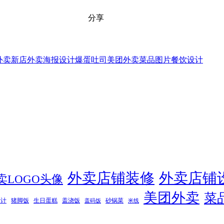
分享
外卖新店
外卖海报设计
爆蛋吐司
美团外卖
菜品图片
餐饮设计
外卖店铺装修
外卖店铺
卖LOGO头像
美团外卖
菜
设计
猪脚饭
生日蛋糕
盖浇饭
砂锅菜
盖码饭
米线