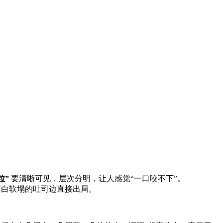
”​
​ 要清晰可见，层次分明，让人感觉“一口咬不下”。
苍白软塌的吐司边直接出局。