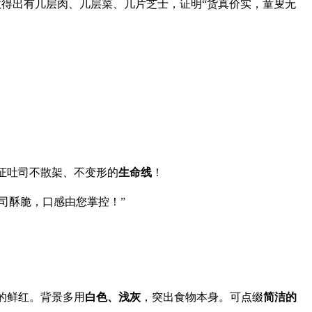
数得出有几层肉、几层菜、几片芝士，证明“货真价实，童叟无
保证吐司不散架、不变形的
生命线
​！
司酥脆，口感由您掌控！”
的鲜红。背景多用
白色、浅灰
，突出食物本身。可点缀
简洁的