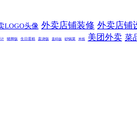
外卖店铺装修
外卖店铺
卖LOGO头像
美团外卖
菜
设计
猪脚饭
生日蛋糕
盖浇饭
砂锅菜
盖码饭
米线