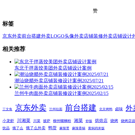
赞
标签
京东外卖
前台搭建
外卖LOGO头像
外卖店铺装修
外卖店铺设计
相关推荐
东北干拌蒸饺美团外卖店铺设计案例
潮汕烧腊外卖店铺装修设计案例2025/07/21
兰州牛肉面外卖店铺装修设计案例2025/02/15
京东外卖
前台搭建
外
卤味
三文鱼
兰州拉面
北京烤鸭
湘菜
川湘菜
烘焙店
小龙虾
烧烤
川菜
披萨
柳州螺蛳粉
烧烤店
炒饭
鸭货
饿了么外卖
饮品
饿了么
麻辣烫
麻辣香锅
黄焖鸡米饭