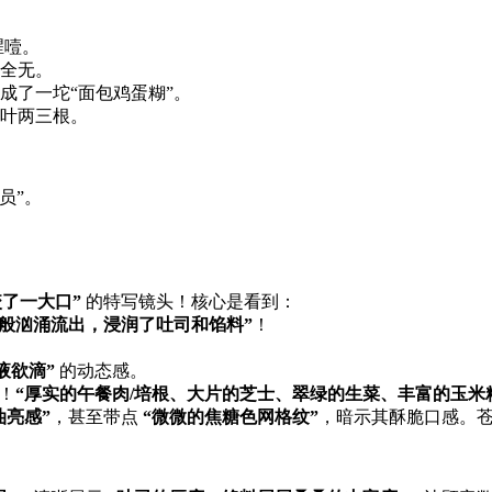
腥噎。
感全无。
成了一坨“面包鸡蛋糊”。
菜叶两三根。
员”。
咬了一大口”​
​ 的特写镜头！核心是看到：
般汹涌流出，浸润了吐司和馅料”​
​！
液欲滴”​
​ 的动态感。
​！​
​“厚实的午餐肉/培根、大片的芝士、翠绿的生菜、丰富的玉米粒
亮感”​
，甚至带点 ​
​“微微的焦糖色网格纹”​
，暗示其酥脆口感。