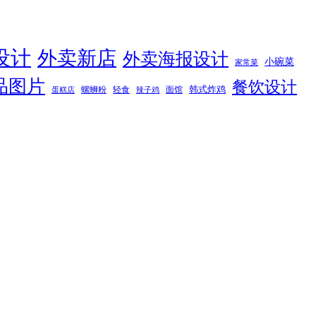
设计
外卖新店
外卖海报设计
小碗菜
家常菜
品图片
餐饮设计
韩式炸鸡
螺蛳粉
轻食
面馆
蛋糕店
辣子鸡