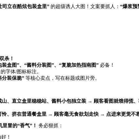
整吐司立在酷炫包装盒里”​
​ 的超级诱人大图！文案要抓人：​
​“爆浆
双杀！​
装盒图”、“酱料分装图”、“复脆加热指南图”​
​ 必备！
​
的字体/图标标注。
分装保脆”​
​ 等核心卖点，写在标题或图片旁。
、直立盒里稳稳站、酱料小包独立装 → 顾客看图就饿得慌、秒
挤在普通餐盒里 → 顾客毫无食欲划走快 → 点进来更觉不靠谱
里冒的“香气”！​
​ 务必狠抓：
拍好！