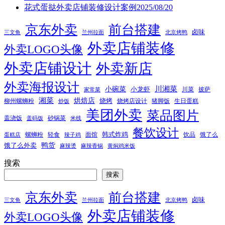
花式蛋挞外卖店铺装修设计案例2025/08/20
京东外卖
前台搭建
卤味
三文鱼
兰州拉面
北京烤鸭
外卖店铺装修
外卖LOGO头像
外卖店铺设计
外卖新店
外卖海报设计
小碗菜
川湘菜
小龙虾
川菜
披萨
家常菜
湘菜
烘焙店
烧烤
柳州螺蛳粉
烧烤店设计
猪脚饭
生日蛋糕
炒饭
美团外卖
菜品图片
盖浇饭
砂锅菜
盖码饭
米线
餐饮设计
韩式炸鸡
螺蛳粉
轻食
面馆
饮品
饿了么
蛋糕店
辣子鸡
鸭货
饿了么外卖
麻辣烫
麻辣香锅
黄焖鸡米饭
搜索
搜索
京东外卖
前台搭建
卤味
三文鱼
兰州拉面
北京烤鸭
外卖店铺装修
外卖LOGO头像