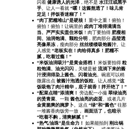
闪着 ​
健康诱人的光泽
，绝不是 ​
水汪汪或黑乎
乎
。让人一看就 ​
​“嚯！这酱熬透了！味儿肯
定足！拌饭香迷糊了！”​
​“肉丁肥糯堆山”是硬核！​
​ 重中之重！俯拍！
俯拍！俯拍！让碗里的 ​
卤肉丁堆得满满当
当、严严实实盖住米饭
​！肉丁要拍得 ​
肥瘦相
间、油润饱满、颗粒分明
，肥肉部分 ​
晶莹透
亮像果冻
，瘦肉部分 ​
丝丝缕缕吸饱酱汁
。让
人感觉 ​
​“老板实在！肉给得真多！肥糯不
腻，吃着过瘾！”​
​“米饭油润吸汁”是黄金搭档！​
​ 米饭要拍得 ​
粒
粒饱满、油光闪闪
，关键是被 ​
流淌下来的酱
汁浸润得染上酱色、闪着油光
。碗底可以稍
微露出点 ​
被酱汁泡透的饭粒
。让人感觉 ​
​“这
饭吸饱了肉汁精华，底子就香！拌开绝了！”​
​“配菜点睛”添清爽！​
​ 旁边配一小撮 ​
翠绿油亮
的烫青菜
、一颗 ​
酱色油亮的卤蛋
、或者几片 ​
金黄脆爽的腌萝卜
。这点 ​
​“绿”和“酱色”​
​ 往那
一堆酱香肉饭旁一放， ​
画面活了，也暗示
“吃着不齁，清爽解腻！”​
​“热气/油珠”是生命力！​
​ 如果能拍到 ​
刚出锅