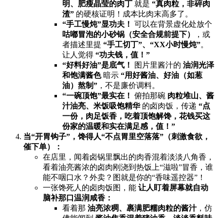
明、肥瘦晶莹的肉丁
​ 就是 ​
​“真肉粒，非碎肉
渣”​
​ 的硬核证明！成本比肉末高多了。
​“手工慢炖”显功夫！​
​ 可以在背景虚化处放个 ​
咕嘟冒泡的小砂锅（安全合规前提下）​
，或
者描述里提 ​
​“手工切丁”、“XX小时慢炖”​
。
让人觉得 ​
​“功夫钱，值！”​
​“好料好油”是底气！​
​ 图片里酱汁的 ​
油润光泽
和饱满酱色
​ 暗示 ​
​“用好酱油、好油（如葱
油）熬制”​
，不是廉价调料。
​“一碗顶饱”最实在！​
​ 俯拍那碗 ​
肉粒堆山、酱
汁油亮、米饭吸饱精华
​ 的卤肉饭，传递 ​
​“点
一份，肉足饭香，吃着顶饱解馋，花钱买这
份家的温暖和实在满足感，值！”​
当“开胃钩子”，馋得人“不点胃里空落落”（刺激食欲，
催下单）：​
在店里，闻着卤锅里飘出的肉香混着淡淡八角香，
看着油亮酱浓的卤肉刚浇到热饭上“滋啦”冒香，谁
能不咽口水？外卖？图就是你的“香味遥控器”！
一张馋死人的卤肉饭图，能 ​
让人盯着屏幕就自动
脑补那口温润咸香：​
看着那 ​
油亮浓稠、裹满肥糯肉粒的酱汁
，仿