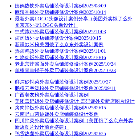
姨妈热饮外卖店铺装修设计案例2025/08/09
麻辣香锅外卖店铺装修设计案例2025/10/14
最新外卖LOGO头像设计案例分享（美团外卖饿了么外
卖京东外卖LOGO头像设计）
中式炸鸡外卖店铺装修设计案例2025/11/03
卤肉饭外卖店铺装修设计案例2025/10/15
新疆炒米粉美团饿了么京东外卖设计案例
热卤鸭货外卖店铺装修设计案例2025/11/01
红烧肉饭外卖店铺装修设计案例2025/10/16
老北京炸酱面外卖店铺装修设计案例2025/10/24
羊棒骨羊蝎子外卖店铺装修设计案例2025/10/23
鲜炖砂锅菜外卖店铺装修设计案例2025/10/27
肠粉云吞汤粉外卖店铺装修设计案例2025/09/11
广西老友粉外卖店铺装修设计案例
美团盖码饭外卖店铺装修设计-盖码饭外卖新店图片设计
烤肉拌饭外卖店铺装修设计案例2025/09/15
云南野山菌炒饭外卖店铺装修设计案例
四川拌菜外卖店铺装修设计案例（美团饿了么京东外卖
新店图片设计前台搭建）
鸭货热卤外卖店铺装修设计案例2025/09/25