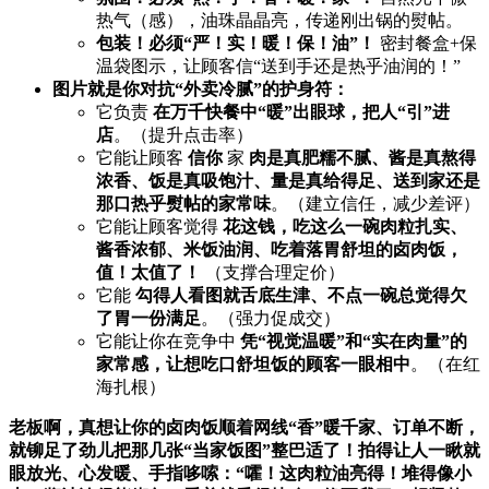
热气（感），油珠晶晶亮，传递刚出锅的熨帖。
包装！必须“严！实！暖！保！油”！​
​ 密封餐盒+保
温袋图示，让顾客信“送到手还是热乎油润的！”
图片就是你对抗“外卖冷腻”的护身符：​
它负责 ​
在万千快餐中“暖”出眼球，把人“引”进
店
。（提升点击率）
它能让顾客 ​
信你
​ 家 ​
肉是真肥糯不腻、酱是真熬得
浓香、饭是真吸饱汁、量是真给得足、送到家还是
那口热乎熨帖的家常味
。（建立信任，减少差评）
它能让顾客觉得 ​
花这钱，吃这么一碗肉粒扎实、
酱香浓郁、米饭油润、吃着落胃舒坦的卤肉饭，
值！太值了！​
​ （支撑合理定价）
它能 ​
勾得人看图就舌底生津、不点一碗总觉得欠
了胃一份满足
。（强力促成交）
它能让你在竞争中 ​
凭“视觉温暖”和“实在肉量”的
家常感，让想吃口舒坦饭的顾客一眼相中
。（在红
海扎根）
老板啊，真想让你的卤肉饭顺着网线“香”暖千家、订单不断，
就铆足了劲儿把那几张“当家饭图”整巴适了！拍得让人一瞅就
眼放光、心发暖、手指哆嗦：“嚯！这肉粒油亮得！堆得像小