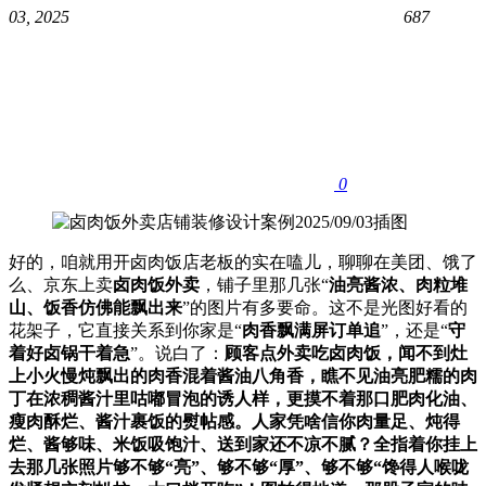
03, 2025
687
0
好的，咱就用开卤肉饭店老板的实在嗑儿，聊聊在美团、饿了
么、京东上卖
卤肉饭外卖
，铺子里那几张“
油亮酱浓、肉粒堆
山、饭香仿佛能飘出来
”的图片有多要命。这不是光图好看的
花架子，它直接关系到你家是“
肉香飘满屏订单追
”，还是“
守
着好卤锅干着急
”。说白了：​
顾客点外卖吃卤肉饭，闻不到灶
上小火慢炖飘出的肉香混着酱油八角香，瞧不见油亮肥糯的肉
丁在浓稠酱汁里咕嘟冒泡的诱人样，更摸不着那口肥肉化油、
瘦肉酥烂、酱汁裹饭的熨帖感。人家凭啥信你肉量足、炖得
烂、酱够味、米饭吸饱汁、送到家还不凉不腻？全指着你挂上
去那几张照片够不够“亮”、够不够“厚”、够不够“馋得人喉咙