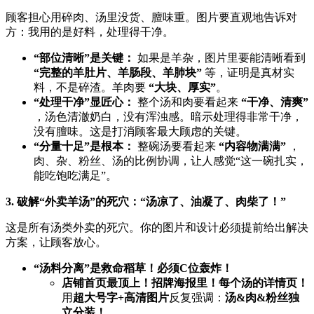
顾客担心用碎肉、汤里没货、膻味重。图片要直观地告诉对
方：我用的是好料，处理得干净。
​“部位清晰”是关键：​
​ 如果是羊杂，图片里要能清晰看到 ​
“完整的羊肚片、羊肠段、羊肺块”​
​ 等，证明是真材实
料，不是碎渣。羊肉要 ​
​“大块、厚实”​
。
​“处理干净”显匠心：​
​ 整个汤和肉要看起来 ​
​“干净、清爽”​
，汤色清澈奶白，没有浑浊感。暗示处理得非常干净，
没有膻味。这是打消顾客最大顾虑的关键。
​“分量十足”是根本：​
​ 整碗汤要看起来 ​
​“内容物满满”​
​ ，
肉、杂、粉丝、汤的比例协调，让人感觉“这一碗扎实，
能吃饱吃满足”。
3. 破解“外卖羊汤”的死穴：“汤凉了、油凝了、肉柴了！”​
这是所有汤类外卖的死穴。你的图片和设计必须提前给出解决
方案，让顾客放心。
​“汤料分离”是救命稻草！必须C位轰炸！​
店铺首页最顶上！招牌海报里！每个汤的详情页！​
用
超大号字+高清图片
反复强调：​
汤&肉&粉丝独
立分装！​