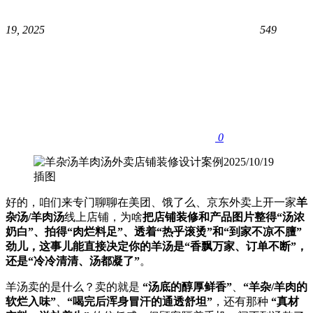
19, 2025
549
0
好的，咱们来专门聊聊在美团、饿了么、京东外卖上开一家
羊
杂汤/羊肉汤
线上店铺，为啥
把店铺装修和产品图片整得“汤浓
奶白”、拍得“肉烂料足”、透着“热乎滚烫”和“到家不凉不膻”
劲儿，这事儿能直接决定你的羊汤是“香飘万家、订单不断”，
还是“冷冷清清、汤都凝了”​
。
羊汤卖的是什么？卖的就是 ​
​“汤底的醇厚鲜香”​
、
​“羊杂/羊肉的
软烂入味”​
、
​“喝完后浑身冒汗的通透舒坦”​
，还有那种 ​
​“真材