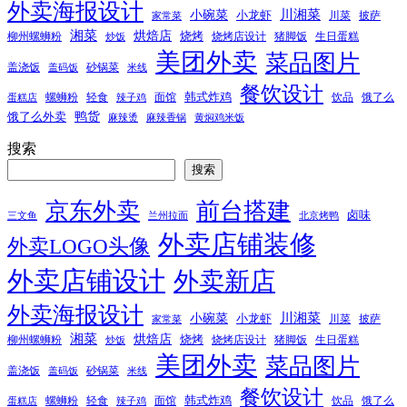
外卖海报设计
小碗菜
川湘菜
小龙虾
川菜
披萨
家常菜
湘菜
烘焙店
烧烤
柳州螺蛳粉
烧烤店设计
猪脚饭
生日蛋糕
炒饭
美团外卖
菜品图片
盖浇饭
砂锅菜
盖码饭
米线
餐饮设计
韩式炸鸡
螺蛳粉
轻食
面馆
饮品
饿了么
蛋糕店
辣子鸡
鸭货
饿了么外卖
麻辣烫
麻辣香锅
黄焖鸡米饭
搜索
搜索
京东外卖
前台搭建
卤味
三文鱼
兰州拉面
北京烤鸭
外卖店铺装修
外卖LOGO头像
外卖店铺设计
外卖新店
外卖海报设计
小碗菜
川湘菜
小龙虾
川菜
披萨
家常菜
湘菜
烘焙店
烧烤
柳州螺蛳粉
烧烤店设计
猪脚饭
生日蛋糕
炒饭
美团外卖
菜品图片
盖浇饭
砂锅菜
盖码饭
米线
餐饮设计
韩式炸鸡
螺蛳粉
轻食
面馆
饮品
饿了么
蛋糕店
辣子鸡