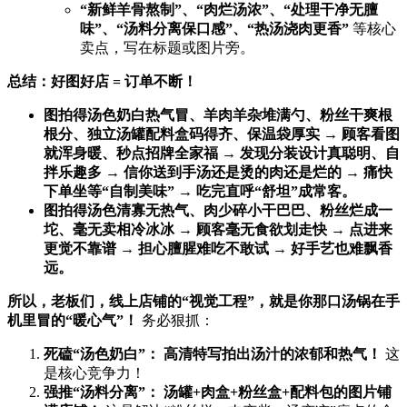
​“新鲜羊骨熬制”、“肉烂汤浓”、“处理干净无膻
味”、“汤料分离保口感”、“热汤浇肉更香”​
​ 等核心
卖点，写在标题或图片旁。
总结：好图好店 = 订单不断！​
图拍得汤色奶白热气冒、羊肉羊杂堆满勺、粉丝干爽根
根分、独立汤罐配料盒码得齐、保温袋厚实 → 顾客看图
就浑身暖、秒点招牌全家福 → 发现分装设计真聪明、自
拌乐趣多 → 信你送到手汤还是烫的肉还是烂的 → 痛快
下单坐等“自制美味” → 吃完直呼“舒坦”成常客。​
图拍得汤色清寡无热气、肉少碎小干巴巴、粉丝烂成一
坨、毫无卖相冷冰冰 → 顾客毫无食欲划走快 → 点进来
更觉不靠谱 → 担心膻腥难吃不敢试 → 好手艺也难飘香
远。​
所以，老板们，线上店铺的“视觉工程”，就是你那口汤锅在手
机里冒的“暖心气”！​
​ 务必狠抓：
死磕“汤色奶白”：​
​ ​
高清特写拍出汤汁的浓郁和热气！​
​ 这
是核心竞争力！
强推“汤料分离”：​
​ ​
汤罐+肉盒+粉丝盒+配料包的图片铺