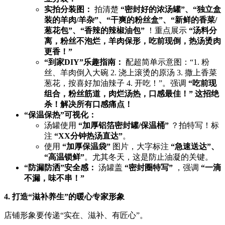
实拍分装图：​
​ 拍清楚 ​
​“密封好的浓汤罐”、“独立盒
装的羊肉/羊杂”、“干爽的粉丝盒”、“新鲜的香菜/
葱花包”、“香辣的辣椒油包”​
​ ！重点展示 ​
​“汤料分
离，粉丝不泡烂，羊肉保形，吃前现倒，热汤烫肉
更香！”​
​“到家DIY”乐趣指南：​
​ 配超简单示意图：“1. 粉
丝、羊肉倒入大碗 2. 浇上滚烫的原汤 3. 撒上香菜
葱花，按喜好加油辣子 4. 开吃！”。强调 ​
​“吃前现
组合，粉丝筋道，肉烂汤热，口感最佳！”​
​ ​
这招绝
杀！解决所有口感痛点！​
​“保温保热”可视化：​
汤罐使用 ​
​“加厚铝箔密封罐/保温桶”​
​ ？拍特写！标
注 ​
​“XX分钟热汤直达”​
。
使用 ​
​“加厚保温袋”​
​ 图片，大字标注 ​
​“急速送达”、
“高温锁鲜”​
。尤其冬天，这是防止油凝的关键。
​“防漏防洒”安全感：​
​ 汤罐盖 ​
​“密封圈特写”​
​ ，强调 ​
​“一滴
不漏，味不串！”​
4. 打造“滋补养生”的暖心专家形象
店铺形象要传递“实在、滋补、有匠心”。