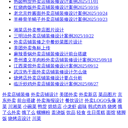
热卤鸭货外卖店铺装修设计案例2025/11/01
红烧肉饭外卖店铺装修设计案例2025/10/16
老北京炸酱面外卖店铺装修设计案例2025/10/24
羊棒骨羊蝎子外卖店铺装修设计案例2025/10/23
湘菜店外卖整店图片设计
三明治外卖店铺装修设计案例2025/10/22
外卖店铺装修之中餐炒菜图片设计
美团外卖角标上传
麻辣香锅外卖店铺装修设计前台搭建
贵州遵义羊肉粉外卖店铺装修设计案例2025/09/18
江西菜馆外卖店铺装修设计案例2025/09/12
武汉热干面外卖店铺装修设计怎么做
烧烤店外卖店铺装修设计要点分析
临沂炒鸡外卖店铺装修设计案例2025/08/27
外卖店铺装修
外卖店铺设计
美团外卖
外卖新店
菜品图片
京
东外卖
前台搭建
外卖海报设计
餐饮设计
外卖LOGO头像
湘
菜
川湘菜
小碗菜
鸭货
烘焙店
小龙虾
卤味
韩式炸鸡
烧烤
饿
了么外卖
饿了么
螺蛳粉
盖浇饭
饮品
轻食
生日蛋糕
面馆
猪脚
饭
烧烤店设计
川菜