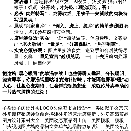
满店铺！​
​ 这是解决“粉丝烂、肉变柴、汤变凉”痛点的命
根子！强调 ​
​“分开装，才好吃！现浇现吃，香！”​
必杀“肉烂特写”：​
​ ​
炖得软烂、用筷子一夹就散的肉块特
写是灵魂！​
展现“到家自拌”：​
​ ​
​“倒入、浇上、搅拌”的简单步骤图
​ 要
清晰，增加参与感和安全感。
店铺装修透“实在”：​
​ 设计简洁温暖、信息透明、文案突
出 ​
​“老火熬制”、“量足”、“分离保味”、“热乎到家”​
。
实物必须够硬：​
​ 图片里多浓多烂，送到手组合后就得尽
量什么样！​
​“量足宣言”必须兑现！​
​ 一口下去汤鲜肉烂浑
身暖，口碑自然来！
把这碗“暖心暖胃”的羊汤在线上也整得诱人垂涎、分装聪明、
浇煮即享，你那汤锅里咕嘟的滋补好味，才能隔着屏幕“暖”动
人心，让担心变期待，让尝鲜变顿顿想念，成就你外卖羊汤的
一片热气腾腾的江湖！​
羊杂汤羊肉汤外卖LOGO头像海报店招设计，美团饿了么京东
外卖新店整店装修前台搭建外卖运营老店翻新，外卖高清菜品
图片设计素材大全，美团动态菜品图上传，美团模板一模板二
门头视频图片墙商品橱窗菜单气泡品牌故事设计，美团袋鼠店