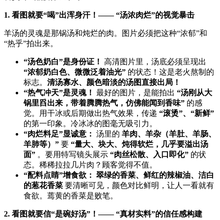
1. 看图就要“喝”出浑身汗！—— “汤浓肉烂”的视觉暴击
羊汤的灵魂是那锅汤和炖烂的肉。图片必须把这种“浓郁”和
“热乎”拍出来。
​“汤色奶白”是身份证！​
​ 高清图片里，汤底必须呈现出 ​
“浓郁奶白色、微微泛着油光”​
​ 的状态！这是老火熬制的
标志。​
清汤寡水、颜色暗淡的汤图直接出局！​
​“热气冲天”是灵魂！​
​ 最好的图片，是能拍出 ​
​“汤刚从大
锅里舀出来，带着腾腾热气，仿佛能闻到香味”​
​ 的感
觉。用干冰或后期做出热气效果，传递 ​
​“滚烫”、“新鲜”​
的第一印象。冷冰冰的图毫无吸引力。
​“肉烂料足”显诚意：​
​ 汤里的 ​
羊肉、羊杂（羊肚、羊肠、
羊肺等）”​
​ 要 ​
​“量大、块大、炖得软烂，几乎要溢出汤
面”​
​ 。要用特写镜头展示 ​
​“肉丝松散、入口即化”​
​ 的状
态。稀稀拉拉几片肉？顾客觉得不值。
​“配料点睛”增食欲：​
​ ​
翠绿的香菜、鲜红的辣椒油、洁白
的葱花香菜
​ 要清晰可见，颜色对比鲜明，让人一看就有
食欲。蔫黄的香菜是败笔。
2. 看图就要信“是碗好汤”！—— “真材实料”的信任感构建