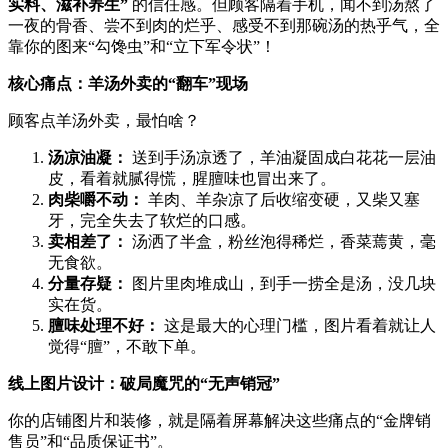
实料、滋补养生”​
​ 的信任感。但顾客隔着手机，闻不到汤熬了
一夜的骨香、尝不到肉的烂乎、感受不到那碗汤的热乎气，全
靠你的图来“勾馋虫”和“立下军令状”！
核心痛点：羊汤外卖的“翻车”现场
顾客点羊汤外卖，最怕啥？
汤凉油凝：​
​ 送到手汤凉透了，羊油凝固成白花花一层油
皮，看着就腻得慌，腥膻味也冒出来了。
肉柴嚼不动：​
​ 羊肉、羊杂凉了后收缩变硬，又柴又塞
牙，完全失去了软烂的口感。
卖相差了：​
​ 汤洒了半盒，粉丝泡得稀烂，香菜蔫黄，毫
无食欲。
分量存疑：​
​ 图片里肉堆成山，到手一捞全是汤，没几块
实在货。
膻味处理不好：​
​ 这是最大的心理门槛，图片看着就让人
觉得“膻”，不敢下单。
线上图片设计：破局魔咒的“无声销冠”​
你的店铺图片和装修，就是隔着屏幕解决这些痛点的“金牌销
售员”和“品质保证书”。