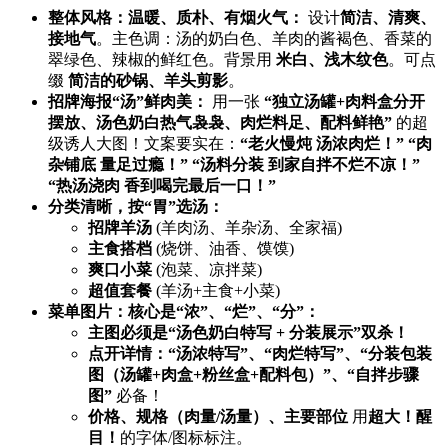
整体风格：温暖、质朴、有烟火气：​
​ 设计
简洁、清爽、
接地气
。主色调：汤的奶白色、羊肉的酱褐色、香菜的
翠绿色、辣椒的鲜红色。背景用 ​
米白、浅木纹色
。可点
缀 ​
简洁的砂锅、羊头剪影
。
招牌海报“汤”鲜肉美：​
​ 用一张 ​
​“独立汤罐+肉料盒分开
摆放、汤色奶白热气袅袅、肉烂料足、配料鲜艳”​
​ 的超
级诱人大图！文案要实在：​
​“老火慢炖 汤浓肉烂！” “肉
杂铺底 量足过瘾！” “汤料分装 到家自拌不烂不凉！”
“热汤浇肉 香到喝完最后一口！”​
分类清晰，按“胃”选汤：​
招牌羊汤
​ (羊肉汤、羊杂汤、全家福)
主食搭档
​ (烧饼、油香、馍馍)
爽口小菜
​ (泡菜、凉拌菜)
超值套餐
​ (羊汤+主食+小菜)
菜单图片：核心是“浓”、“烂”、“分”：​
主图必须是“汤色奶白特写 + 分装展示”双杀！​
点开详情：“汤浓特写”、“肉烂特写”、“分装包装
图（汤罐+肉盒+粉丝盒+配料包）”、“自拌步骤
图”​
​ 必备！
价格、规格（肉量/汤量）、主要部位
​ 用
超大！醒
目！​
的字体/图标标注。