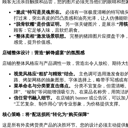
顾客无法亲自触摸和品尝，您的图片必须充当他们的眼睛和想
“脆皮”特写是灵魂所在。
​ 必须有一张极度清晰的特写
打过来，突出表皮的凹凸质感和油亮光泽，让人仿佛能听
“脱骨软糯”是价值证明。
​ 另一张关键图片，是展示
“用
顾客：它足够入味，且软烂易食。
“整体卖相”激发场景联想。
​ 完整的猪蹄图片应摆盘干
感觉，提升价值感。
店铺整体设计：营造“解馋盛宴”的氛围感
店铺的整体风格应与产品调性一致，营造出令人放松、期待大
视觉风格应“粗犷与精致”结合。
​ 主色调可选用激发食
路、烤架网格的抽象图形。字体选择上，略带手写感或有
菜单命名与分类要直击痛点。
​ 分类不宜复杂，但需清晰
牌”、“秘制”等词能增强吸引力。在菜品名称旁，用简洁的
信任背书融入细节。
​ 在店铺的 banner 或公告区，
“工艺复杂、制作用心”的专业形象，为价格提供支撑。
核心策略：将“配送损耗”转化为“购买保障”
这是所有外卖烤货类产品的决胜环节。您的设计必须主动提供