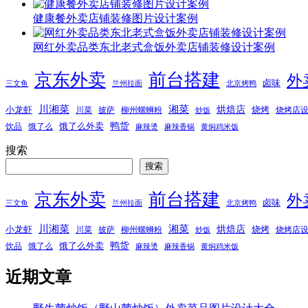
健康餐外卖店铺装修图片设计案例
网红外卖品类东北老式盒饭外卖店铺装修设计案例
京东外卖
前台搭建
外
卤味
三文鱼
兰州拉面
北京烤鸭
湘菜
川湘菜
烘焙店
小龙虾
烧烤
川菜
披萨
柳州螺蛳粉
烧烤店
炒饭
鸭货
饿了么外卖
饮品
饿了么
麻辣烫
麻辣香锅
黄焖鸡米饭
搜索
搜索
京东外卖
前台搭建
外
卤味
三文鱼
兰州拉面
北京烤鸭
湘菜
川湘菜
烘焙店
小龙虾
烧烤
川菜
披萨
柳州螺蛳粉
烧烤店
炒饭
鸭货
饿了么外卖
饮品
饿了么
麻辣烫
麻辣香锅
黄焖鸡米饭
近期文章