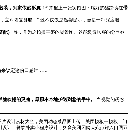
包装，到家依然酥脆！”
​ 并配上一张实拍图：烤好的猪蹄装在
带
钟，立即恢复酥脆！” 这不仅仅是温馨提示，更是一种深度服
搭配）
​ 等，并为之拍摄丰盛的场景图。这能刺激顾客的分享欲
南来锁定这份口感时……
酥脆软糯的灵魂，原原本本地护送到您的手中。
​ 当视觉的诱惑
图片设计素材大全，美团动态菜品图上传，美团模板一模板二门
创设计，餐饮外卖小程序设计，抖音美团团购大众点评入口图五