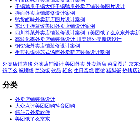
干锅鸡爪干锅大虾干锅鸭爪外卖店铺装修图片设计
拌面外卖店铺装修设计案例
鸭货卤味外卖新店图片设计案例
东北干拌蒸饺美团外卖店铺设计案例
四川拌菜外卖店铺装修设计案例（美团饿了么京东外卖新
高转化率外卖店铺装修设计-川菜馆外卖新店设计
铜锣烧外卖店铺装修设计案例
生煎包馄饨苏式汤面外卖新店装修设计案例
外卖店铺装修
外卖店铺设计
美团外卖
外卖新店
菜品图片
京东
饿了么
螺蛳粉
盖浇饭
饮品
轻食
生日蛋糕
面馆
猪脚饭
烧烤店
分类
外卖店铺装修设计
大众点评美团团购抖音团购
筋斗云外卖软件
美团饿了么京东