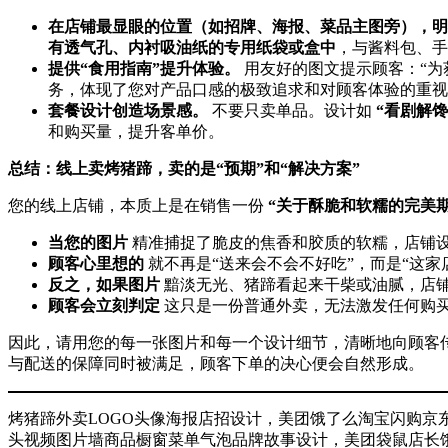
在店铺最显眼的位置（如招牌、海报、菜品主图旁），明
有透气孔、内衬吸油纸的专用纸袋或盒中
，与酱料包、手
提供“食用指南”提升体验。
​ 用友好的图文提示顾客：“
务，体现了您对产品口感的极致追求和对顾客体验的重视
套餐设计创造场景感。
​ 不要只卖单品。设计如
“看剧解
和购买量，提升客单价。
总结：线上卖烤猪蹄，卖的是“预期”和“解决方案”
您的线上店铺，本质上是在销售一份
“关于酥脆和软糯的完美期
当您的图片
​ 精准捕捉了脆皮的焦香和胶质的软糯，店
顾客心里想的
​ 就不再是“送来会不会不好吃”，而是“
反之，如果图片
​ 黯淡无光、猪蹄看起来干柴或油腻，
顾客会立刻判定
​ 这只是一份普通外卖，无法激发任何购
因此，请用您的每一张图片和每一个设计细节，清晰地向顾客
与配送的保障同时被满足，顾客下单的决心便会自然形成。
烤猪蹄外卖LOGO头像海报店招设计，美团饿了么淘宝闪购
头视频图片墙商品橱窗菜单气泡品牌故事设计，美团袋鼠店长