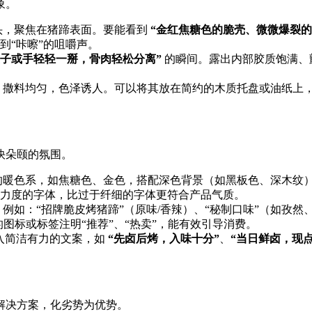
象。
镜头，聚焦在猪蹄表面。要能看到
“金红焦糖色的脆壳、微微爆裂
到“咔嚓”的咀嚼声。
筷子或手轻轻一掰，骨肉轻松分离”
​ 的瞬间。露出内部胶质饱满
净，撒料均匀，色泽诱人。可以将其放在简约的木质托盘或油纸上，
快朵颐的氛围。
欲的暖色系，如焦糖色、金色，搭配深色背景（如黑板色、深木纹
力度的字体，比过于纤细的字体更符合产品气质。
。例如：“招牌脆皮烤猪蹄”（原味/香辣）、“秘制口味”（如孜
图标或标签注明“推荐”、“热卖”，能有效引导消费。
可以加入简洁有力的文案，如
“先卤后烤，入味十分”
、
“当日鲜卤，现点
解决方案，化劣势为优势。