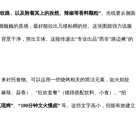
的纹路、以及附着其上的孜然、辣椒等香料颗粒”
。光线要从侧面
、颤巍巍的质感，最好能拉出几缕粘稠的丝。这张图能强力说服
背景干净，突出主体。这能传递出“专业出品”而非“路边摊”的
）来衬托食物。可以运用一些烧烤相关的简洁元素，如火焰纹
然、麻辣、蒜香）、“狂欢套餐”（猪蹄搭配饮料、小食）。“招
现烤”
、
“180分钟文火慢卤”
​ 等。这些文字虽小，但能有效建立