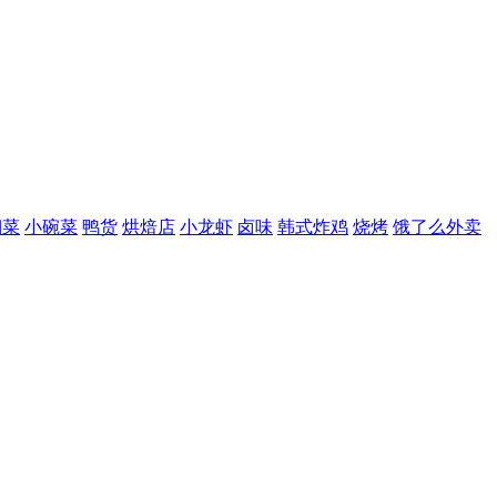
湘菜
小碗菜
鸭货
烘焙店
小龙虾
卤味
韩式炸鸡
烧烤
饿了么外卖