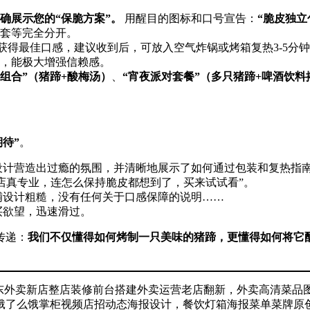
确展示您的“保脆方案”。
​ 用醒目的图标和口号宣告：
“脆皮独立
套等完全分开。
为获得最佳口感，建议收到后，可放入空气炸锅或烤箱复热3-5分
，能极大增强信赖感。
馋组合”（猪蹄+酸梅汤）
、
“宵夜派对套餐”（多只猪蹄+啤酒饮料
待”
。
铺设计营造出过瘾的氛围，并清晰地展示了如何通过包装和复热指
这家店真专业，连怎么保持脆皮都想到了，买来试试看”。
店铺设计粗糙，没有任何关于口感保障的说明……
买欲望，迅速滑过。
传递：
我们不仅懂得如何烤制一只美味的猪蹄，更懂得如何将它
京东外卖新店整店装修前台搭建外卖运营老店翻新，外卖高清菜品
饿了么饿掌柜视频店招动态海报设计，餐饮灯箱海报菜单菜牌原