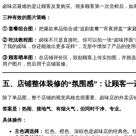
卤味店最难的是让顾客反复购买。很多顾客第一次尝鲜后，如
三种有效的图片策略：
① 套餐组合图：
​ 把爆款单品组合成“追剧套餐”“宵夜拼盘”
② 吃法教程图：
​ 卤味不只是直接吃。你可以拍一张“卤味拌
了我的卤味，你还能做出更多花样”，无形中增加了产品的使
③ 顾客晒单图：
​ 在店铺评价区，鼓励顾客上传实拍图，并挑
用户图片，然后用于店铺装修。
五、店铺整体装修的“氛围感”：让顾客一
除了单品图，整个店铺的视觉风格也很重要。卤味店的外卖店
答案是：热闹、接地气、有烟火气，但同时干净、专业。
具体操作：
主色调选择：
​ 红色、橙色、深棕色是卤味店的经典色