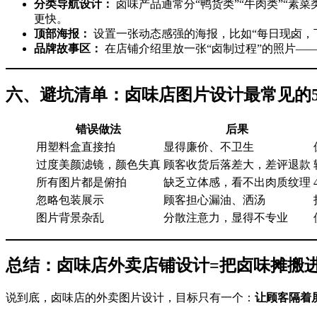
分类导航设计：
​ 卤味产品通常分“鸭货类”“牛肉类”
更快。
顶部海报：
​ 设置一张动态感强的海报，比如“每日现卤
品牌故事区：
​ 在店铺介绍里放一张“卤制过程”的照片
六、避坑清单：卤味店图片设计最常见的
错误做法
后果
用塑料盒直接拍
显得廉价、不卫生
过度美颜滤镜，颜色失真
顾客收货后落差大，差评退款
所有图片都是俯拍
缺乏立体感，看不出肉质纹理
忽略包装展示
顾客担心漏油、洒汤
图片背景杂乱
分散注意力，显得不专业
总结：卤味店外卖店铺设计=把卤味摊搬
说到底，卤味店的外卖图片设计，目标只有一个：
让顾客隔着