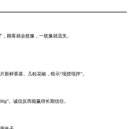
了，顾客就会犹豫，一犹豫就流失。
片新鲜香菜、几粒花椒，暗示“现捞现拌”。
0g”。诚信反而能赢得长期信任。
用夹子。