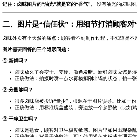
记住：
卤味图片的“油光”就是它的“香气”。
​ 没有油光的卤味
二、图片是“信任状”：用细节打消顾客对“
卤味外卖有个天然的痛点：顾客看不到制作过程，不知道是不
图片需要回答的三个隐形问题：
① 新鲜吗？
卤味放久了会变干、变硬、颜色发暗。新鲜卤味应该是湿
正确做法：拍摄时喷一点水雾模拟刚出锅的状态；拍一张
② 分量够吗？
很多卤味店被投诉“量少”，根源在于图片误导。比如一
正确做法：用标准碗盘盛装，旁边放一个参照物（比如鸡蛋
③ 干净卫生吗？
卤味是熟食，顾客对卫生极度敏感。图片里如果出现杂乱
正确做法：背景干净整洁，可以使用浅色木板或大理石纹