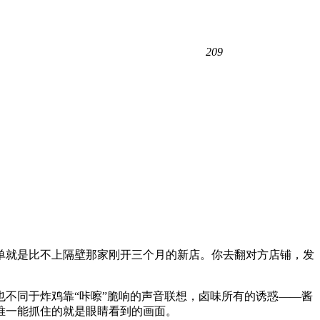
209
单就是比不上隔壁那家刚开三个月的新店。你去翻对方店铺，发
面，也不同于炸鸡靠“咔嚓”脆响的声音联想，卤味所有的诱惑——酱
唯一能抓住的就是眼睛看到的画面。