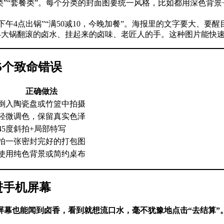
“素菜类”“套餐类”。每个分类的封面图要统一风格，比如都用深色
，下午4点出锅”“满50减10，今晚加餐”。海报里的文字要大、
——大锅翻滚的卤水、挂起来的卤味、老匠人的手。这种图片能快速
5个致命错误
正确做法
倒入陶瓷盘或竹篮中拍摄
轻微调色，保留真实色泽
45度斜拍+局部特写
拍一张密封完好的打包图
使用纯色背景或简约桌布
进手机屏幕
屏幕也能闻到卤香，看到就想流口水，毫不犹豫地点击“去结算”