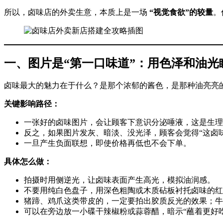
所以，卤味店的外卖生意，本质上是一场
“视觉食欲”的较量
。
一、图片是“第一口味道”：用色泽和油光
卤味最大的魅力在于什么？是那个浓郁的酱色，是那种油亮亮
关键影响路径：
一张好的卤味图片，会让顾客下意识分泌唾液，这是生理
反之，如果图片发灰、暗淡、没光泽，顾客会觉得“这卤味
一旦产生负面联想，即使价格再低也不会下单。
具体怎么做：
拍摄时用侧逆光，让卤味表面产生高光，模拟油润感。
不要用纯白色盘子，用深色粗陶或木质砧板衬托卤味的红
猪蹄、鸡爪这类带皮的，一定要拍出胶质反光的效果；牛
可以在旁边放一小碟干辣椒粉或蒜蓉醋，暗示“蘸着更好吃