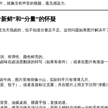
图片，就像没有声音的视频，毫无感染力。
新鲜”和“分量”的怀疑
是当天现卤的，也不知道分量足不足。这些问题如果图片解决不
润、有弹性、颜色鲜亮的。
卤味在卤汤里翻滚的特写（如果有条件）；或者在图片角落放一
份卤牛肉，图片里堆得像小山，实际到手只有薄薄几片。
、筷子）。或者直接标注克重，并在图片上用文字注明“净重20
背景、油腻桌面、裸露手指，直接劝退。
桌垫；盛器边缘无汤汁溢出；手部入镜时必须戴一次性手套或使