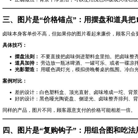
三、图片是“价格锚点”：用摆盘和道具把1
卤味本身客单价不高，但如果你的图片看起来廉价，顾客只会
具体技巧：
摆盘法则：
​ 不要直接把卤味倒进塑料盒里拍。把卤味整
道具加持：
​ 旁边放一瓶冰啤酒、一罐可乐、或者一碟凉
光影塑造：
​ 用暖色调灯光，模拟傍晚餐桌的氛围。冷
案例对比：
差的设计：白色塑料盒、顶光直射、卤味堆成一坨、背景是
好的设计：黑色哑光陶瓷盘、侧逆光、卤味整齐排列、背景
同样的产品，图片不同，顾客愿意支付的价格可能相差一倍。
四、图片是“复购钩子”：用组合图和吃