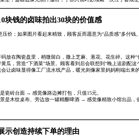
0块钱的卤味拍出30块的价值感
更压价；如果图片看起来精致，顾客反而愿意为“品质感”多付钱
齐码放在陶瓷盘里，稍微留白，撒上芝麻、葱花、花生碎。这种“
拌黄瓜，营造“下酒菜”场景。顾客看到后会联想到“晚上追剧配这
白光会让卤味显得像工厂流水线产品，暖光则像家里妈妈刚端出来
瓷砖台面 → 感觉像路边摊打包，只值15元。
是木纹桌布、旁边放一罐精酿啤酒 → 感觉像精致小馆出品，值
法展示创造持续下单的理由