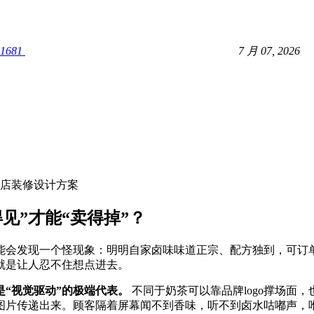
1681
7 月 07, 2026
店装修设计方案
见”才能“卖得掉”？
能会发现一个怪现象：明明自家卤味味道正宗、配方独到，可订
就是让人忍不住想点进去。
是“视觉驱动”的极端代表。
​ 不同于奶茶可以靠品牌logo撑场
图片传递出来。顾客隔着屏幕闻不到香味，听不到卤水咕嘟声，