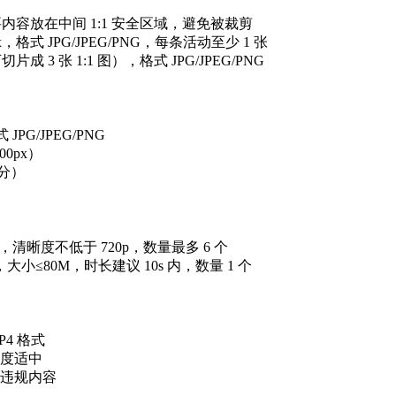
要内容放在中间 1:1 安全区域，避免被裁剪
x，格式 JPG/JPEG/PNG，每条活动至少 1 张
切片成 3 张 1:1 图），格式 JPG/JPEG/PNG
 JPG/JPEG/PNG
00px）
等分）
00M，清晰度不低于 720p，数量最多 6 个
4，大小≤80M，时长建议 10s 内，数量 1 个
P4 格式
亮度适中
等违规内容