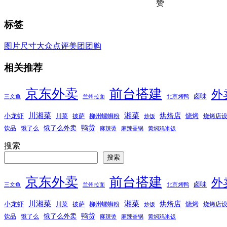
赞
标签
图片尺寸
大众点评
美团团购
相关推荐
京东外卖
前台搭建
外
卤味
三文鱼
兰州拉面
北京烤鸭
湘菜
川湘菜
烘焙店
小龙虾
烧烤
川菜
披萨
柳州螺蛳粉
烧烤店
炒饭
鸭货
饿了么外卖
饮品
饿了么
麻辣烫
麻辣香锅
黄焖鸡米饭
搜索
搜索
京东外卖
前台搭建
外
卤味
三文鱼
兰州拉面
北京烤鸭
湘菜
川湘菜
烘焙店
小龙虾
烧烤
川菜
披萨
柳州螺蛳粉
烧烤店
炒饭
鸭货
饿了么外卖
饮品
饿了么
麻辣烫
麻辣香锅
黄焖鸡米饭