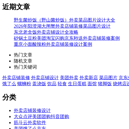
近期文章
野生菌炒饭（野山菌炒饭）外卖菜品图片设计大全
2026年阳澄湖大闸蟹外卖店铺装修菜品图片设计
东北老盒饭外卖店铺设计全攻略
砂锅土豆粉美团淘宝闪购京东秒送外卖店铺装修案例
重庆小面酸辣粉外卖店铺装修设计案例
热门文章
随机文章
热门关键词
外卖店铺装修
外卖店铺设计
美团外卖
外卖新店
菜品图片
京东
饿了么
螺蛳粉
盖浇饭
饮品
轻食
生日蛋糕
面馆
猪脚饭
烧烤店
分类
外卖店铺装修设计
大众点评美团团购抖音团购
筋斗云外卖软件
美团饿了么京东