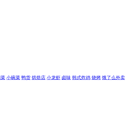
湘菜
小碗菜
鸭货
烘焙店
小龙虾
卤味
韩式炸鸡
烧烤
饿了么外卖