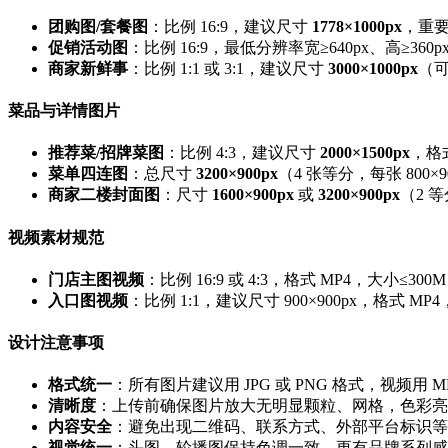
​团购图/套餐图​
​：比例 16:9，建议尺寸 ​
​1778×1000px​
​，重
​促销活动图​
​：比例 16:9，最低分辨率宽≥640px、高≥360p
​商家新鲜事​
​：比例 1:1 或 3:1，建议尺寸 ​
​3000×1000px​
​（可
菜品与详情图片
​推荐菜/招牌菜图​
​：比例 4:3，建议尺寸 ​
​2000×1500px​
​，格式
​菜单四连图​
​：总尺寸 ​
​3200×900px​
​（4 张等分，每张 800×9
​商家二楼封面图​
​：尺寸 ​
​1600×900px​
​ 或 ​
​3200×900px​
​（2 
视频素材规范
​门店主图视频​
​：比例 16:9 或 4:3，格式 MP4，大小≤3
​入口图视频​
​：比例 1:1，建议尺寸 900×900px，格式 MP
设计注意事项
​格式统一​
​：所有图片建议用 JPG 或 PNG 格式，视频用 M
​清晰度​
​：上传前确保图片放大无明显颗粒、网格，色彩
​内容安全​
​：避免出现二维码、联系方式、外部平台标识
​视觉统一​
​：头图、轮播图保持色调一致，更有品牌系列感