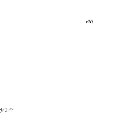
663
少 3 个