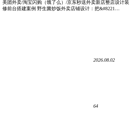
美团外卖/淘宝闪购（饿了么）/京东秒送外卖新店整店设计装
修前台搭建案例 野生菌炒饭外卖店铺设计：把&#8221…
2026.08.02
64