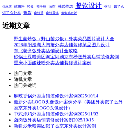
餐饮设计
韩式炸鸡
螺蛳粉
轻食
面馆
饮品
饿了么
蛋糕店
辣子鸡
鸭货
饿了么外卖
麻辣烫
麻辣香锅
黄焖鸡米饭
近期文章
野生菌炒饭（野山菌炒饭）外卖菜品图片设计大全
2026年阳澄湖大闸蟹外卖店铺装修菜品图片设计
东北老盒饭外卖店铺设计全攻略
砂锅土豆粉美团淘宝闪购京东秒送外卖店铺装修案例
重庆小面酸辣粉外卖店铺装修设计案例
热门文章
随机文章
热门关键词
麻辣香锅外卖店铺装修设计案例2025/10/14
最新外卖LOGO头像设计案例分享（美团外卖饿了么外
卖京东外卖LOGO头像设计）
中式炸鸡外卖店铺装修设计案例2025/11/03
卤肉饭外卖店铺装修设计案例2025/10/15
新疆炒米粉美团饿了么京东外卖设计案例