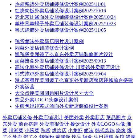
热卤鸭货外卖店铺装修设计案例2025/11/01
红烧肉饭外卖店铺装修设计案例2025/10/16
老北京炸酱面外卖店铺装修设计案例2025/10/24
羊棒骨羊蝎子外卖店铺装修设计案例2025/10/23
粤式烧腊外卖店铺装修设计案例2025/11/05
鸭货卤味外卖新店图片设计案例
湘菜外卖店铺装修设计案例
黑鸭煲美团饿了么京东外卖店铺装修图片设计
卤菜熟食外卖店铺装修设计案例2025/09/13
高转化率外卖店铺装修设计-川菜馆外卖新店设计
韩式炸鸡外卖店铺装修设计案例2025/10/04
港式茶餐厅美团饿了么京东外卖新店整店装修前台搭建
外卖运营
大众点评美团团购图片设计尺寸大全
饮品外卖LOGO头像设计案例
生煎包馄饨苏式汤面外卖新店装修设计案例
外卖店铺装修
外卖店铺设计
美团外卖
外卖新店
菜品图片
京
东外卖
前台搭建
外卖海报设计
餐饮设计
外卖LOGO头像
湘
菜
川湘菜
小碗菜
鸭货
烘焙店
小龙虾
卤味
韩式炸鸡
烧烤
饿
了么外卖
饿了么
螺蛳粉
盖浇饭
饮品
轻食
生日蛋糕
面馆
猪脚