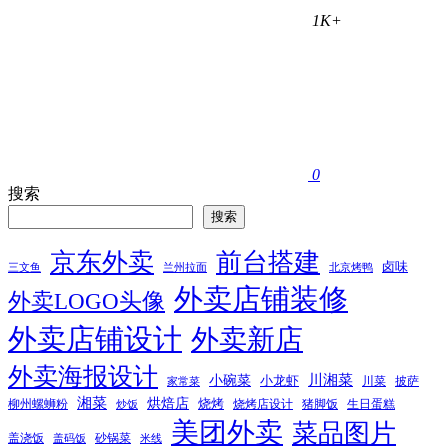
1K+
0
搜索
搜索
京东外卖
前台搭建
卤味
三文鱼
兰州拉面
北京烤鸭
外卖店铺装修
外卖LOGO头像
外卖店铺设计
外卖新店
外卖海报设计
小碗菜
川湘菜
小龙虾
川菜
披萨
家常菜
湘菜
烘焙店
烧烤
柳州螺蛳粉
烧烤店设计
猪脚饭
生日蛋糕
炒饭
美团外卖
菜品图片
盖浇饭
砂锅菜
盖码饭
米线