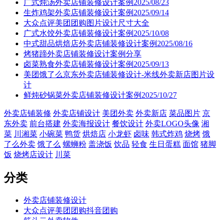
广式炖汤外卖店铺装修设计案例2025/08/23
生炸鸡架外卖店铺装修设计案例2025/09/14
大众点评美团团购图片设计尺寸大全
广式水饺外卖店铺装修设计案例2025/10/08
中式甜品烘焙店外卖店铺装修设计案例2025/08/16
烤猪蹄外卖店铺装修设计案例分享
卤菜熟食外卖店铺装修设计案例2025/09/13
美团饿了么京东外卖店铺装修设计-米线外卖新店图片设
计
鲜炖砂锅菜外卖店铺装修设计案例2025/10/27
外卖店铺装修
外卖店铺设计
美团外卖
外卖新店
菜品图片
京
东外卖
前台搭建
外卖海报设计
餐饮设计
外卖LOGO头像
湘
菜
川湘菜
小碗菜
鸭货
烘焙店
小龙虾
卤味
韩式炸鸡
烧烤
饿
了么外卖
饿了么
螺蛳粉
盖浇饭
饮品
轻食
生日蛋糕
面馆
猪脚
饭
烧烤店设计
川菜
分类
外卖店铺装修设计
大众点评美团团购抖音团购