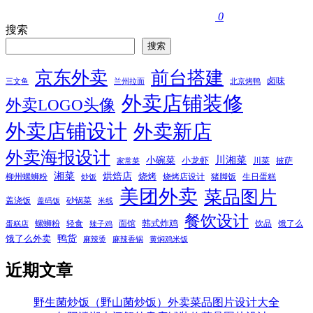
0
搜索
搜索
京东外卖
前台搭建
卤味
三文鱼
兰州拉面
北京烤鸭
外卖店铺装修
外卖LOGO头像
外卖店铺设计
外卖新店
外卖海报设计
小碗菜
川湘菜
小龙虾
川菜
披萨
家常菜
湘菜
烘焙店
烧烤
柳州螺蛳粉
烧烤店设计
猪脚饭
生日蛋糕
炒饭
美团外卖
菜品图片
盖浇饭
砂锅菜
盖码饭
米线
餐饮设计
韩式炸鸡
螺蛳粉
轻食
面馆
饮品
饿了么
蛋糕店
辣子鸡
鸭货
饿了么外卖
麻辣烫
麻辣香锅
黄焖鸡米饭
近期文章
野生菌炒饭（野山菌炒饭）外卖菜品图片设计大全