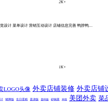
2K+
觉设计 菜单设计 营销互动设计 店铺信息完善 鸭脖鸭…
1K+
外卖店铺装修
外卖店铺
卖LOGO头像
美团外卖
菜
设计
猪脚饭
生日蛋糕
盖浇饭
砂锅菜
盖码饭
米线