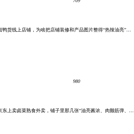
709
鸭货线上店铺，为啥把店铺装修和产品图片整得“热辣油亮”…
980
京东上卖卤菜熟食外卖，铺子里那几张“油亮酱浓、肉颤筋弹、…