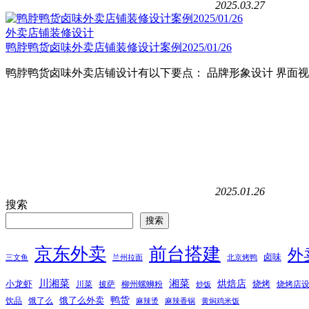
2025.03.27
外卖店铺装修设计
鸭脖鸭货卤味外卖店铺装修设计案例2025/01/26
鸭脖鸭货卤味外卖店铺设计有以下要点： 品牌形象设计 界面视
2025.01.26
搜索
搜索
京东外卖
前台搭建
外
卤味
三文鱼
兰州拉面
北京烤鸭
湘菜
川湘菜
烘焙店
小龙虾
烧烤
川菜
披萨
柳州螺蛳粉
烧烤店
炒饭
鸭货
饿了么外卖
饮品
饿了么
麻辣烫
麻辣香锅
黄焖鸡米饭