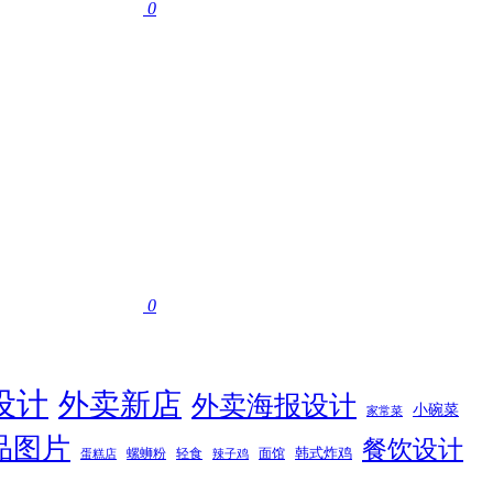
0
0
设计
外卖新店
外卖海报设计
小碗菜
家常菜
品图片
餐饮设计
韩式炸鸡
螺蛳粉
轻食
面馆
蛋糕店
辣子鸡