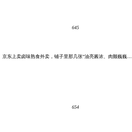
645
、京东上卖卤味熟食外卖，铺子里那几张“油亮酱浓、肉颤巍巍…
654