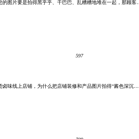
您的图片要是拍得黑乎乎、干巴巴、乱糟糟地堆在一起，那顾客
597
货卤味线上店铺，为什么把店铺装修和产品图片拍得“酱色深沉…