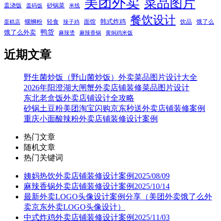
美团外卖
菜品图片
盖浇饭
砂锅菜
盖码饭
米线
餐饮设计
韩式炸鸡
螺蛳粉
轻食
面馆
饮品
饿了么
蛋糕店
辣子鸡
鸭货
饿了么外卖
麻辣烫
麻辣香锅
黄焖鸡米饭
近期文章
野生菌炒饭（野山菌炒饭）外卖菜品图片设计大全
2026年阳澄湖大闸蟹外卖店铺装修菜品图片设计
东北老盒饭外卖店铺设计全攻略
砂锅土豆粉美团淘宝闪购京东秒送外卖店铺装修案例
重庆小面酸辣粉外卖店铺装修设计案例
热门文章
随机文章
热门关键词
姨妈热饮外卖店铺装修设计案例2025/08/09
麻辣香锅外卖店铺装修设计案例2025/10/14
最新外卖LOGO头像设计案例分享（美团外卖饿了么外
卖京东外卖LOGO头像设计）
中式炸鸡外卖店铺装修设计案例2025/11/03