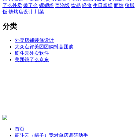
了么外卖
饿了么
螺蛳粉
盖浇饭
饮品
轻食
生日蛋糕
面馆
猪脚
饭
烧烤店设计
川菜
分类
外卖店铺装修设计
大众点评美团团购抖音团购
筋斗云外卖软件
美团饿了么京东
首页
筋斗云（橘子）竞对单店调研助手