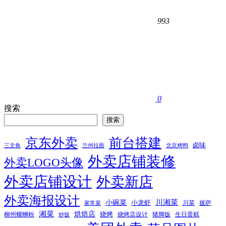
993
0
搜索
搜索
京东外卖
前台搭建
卤味
三文鱼
兰州拉面
北京烤鸭
外卖店铺装修
外卖LOGO头像
外卖店铺设计
外卖新店
外卖海报设计
小碗菜
川湘菜
小龙虾
川菜
披萨
家常菜
湘菜
烘焙店
烧烤
柳州螺蛳粉
烧烤店设计
猪脚饭
生日蛋糕
炒饭