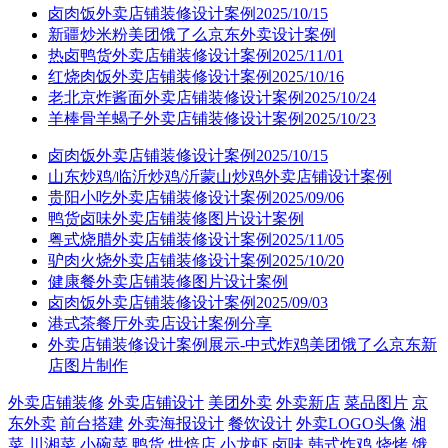
卤肉饭外卖店铺装修设计案例2025/10/15
新疆炒米粉美团饿了么京东外卖设计案例
热卤鸭货外卖店铺装修设计案例2025/11/01
红烧肉饭外卖店铺装修设计案例2025/10/16
老北京炸酱面外卖店铺装修设计案例2025/10/24
羊棒骨羊蝎子外卖店铺装修设计案例2025/10/23
卤肉饭外卖店铺装修设计案例2025/10/15
山东炒鸡/临沂炒鸡/沂蒙山炒鸡外卖店铺设计案例
贵阳小吃外卖店铺装修设计案例2025/09/06
鸭货卤味外卖店铺装修图片设计案例
粤式烧腊外卖店铺装修设计案例2025/11/05
驴肉火烧外卖店铺装修设计案例2025/10/20
健康餐外卖店铺装修图片设计案例
卤肉饭外卖店铺装修设计案例2025/09/03
港式茶餐厅外卖店设计案例分享
外卖店铺装修设计案例展示-中式炸鸡美团饿了么京东新
店图片制作
外卖店铺装修
外卖店铺设计
美团外卖
外卖新店
菜品图片
京
东外卖
前台搭建
外卖海报设计
餐饮设计
外卖LOGO头像
湘
菜
川湘菜
小碗菜
鸭货
烘焙店
小龙虾
卤味
韩式炸鸡
烧烤
饿