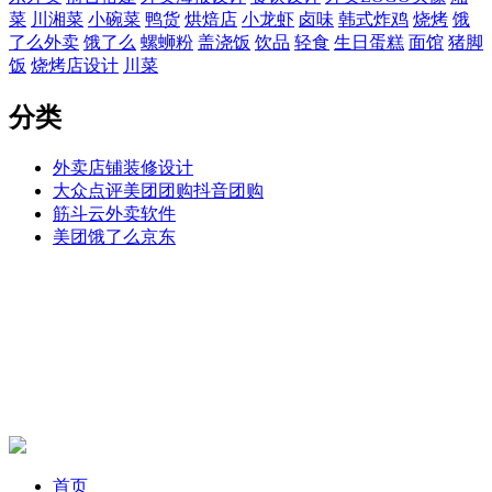
菜
川湘菜
小碗菜
鸭货
烘焙店
小龙虾
卤味
韩式炸鸡
烧烤
饿
了么外卖
饿了么
螺蛳粉
盖浇饭
饮品
轻食
生日蛋糕
面馆
猪脚
饭
烧烤店设计
川菜
分类
外卖店铺装修设计
大众点评美团团购抖音团购
筋斗云外卖软件
美团饿了么京东
首页