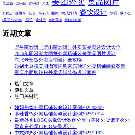
美团外卖
菜品图片
盖浇饭
砂锅菜
盖码饭
米线
餐饮设计
韩式炸鸡
螺蛳粉
轻食
面馆
饮品
饿了么
蛋糕店
辣子鸡
鸭货
饿了么外卖
麻辣烫
麻辣香锅
黄焖鸡米饭
近期文章
野生菌炒饭（野山菌炒饭）外卖菜品图片设计大全
2026年阳澄湖大闸蟹外卖店铺装修菜品图片设计
东北老盒饭外卖店铺设计全攻略
砂锅土豆粉美团淘宝闪购京东秒送外卖店铺装修案例
重庆小面酸辣粉外卖店铺装修设计案例
热门文章
随机文章
热门关键词
姨妈热饮外卖店铺装修设计案例2025/08/09
麻辣香锅外卖店铺装修设计案例2025/10/14
最新外卖LOGO头像设计案例分享（美团外卖饿了么外
卖京东外卖LOGO头像设计）
中式炸鸡外卖店铺装修设计案例2025/11/03