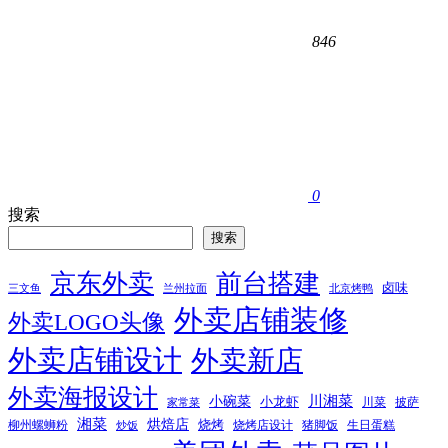
846
0
搜索
搜索
京东外卖
前台搭建
卤味
三文鱼
兰州拉面
北京烤鸭
外卖店铺装修
外卖LOGO头像
外卖店铺设计
外卖新店
外卖海报设计
小碗菜
川湘菜
小龙虾
川菜
披萨
家常菜
湘菜
烘焙店
烧烤
柳州螺蛳粉
烧烤店设计
猪脚饭
生日蛋糕
炒饭