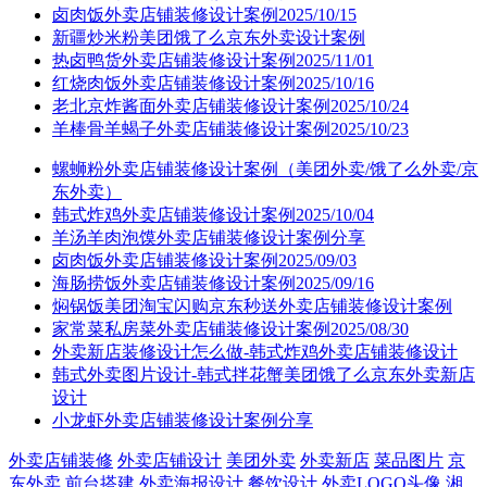
卤肉饭外卖店铺装修设计案例2025/10/15
新疆炒米粉美团饿了么京东外卖设计案例
热卤鸭货外卖店铺装修设计案例2025/11/01
红烧肉饭外卖店铺装修设计案例2025/10/16
老北京炸酱面外卖店铺装修设计案例2025/10/24
羊棒骨羊蝎子外卖店铺装修设计案例2025/10/23
螺蛳粉外卖店铺装修设计案例（美团外卖/饿了么外卖/京
东外卖）
韩式炸鸡外卖店铺装修设计案例2025/10/04
羊汤羊肉泡馍外卖店铺装修设计案例分享
卤肉饭外卖店铺装修设计案例2025/09/03
海肠捞饭外卖店铺装修设计案例2025/09/16
焖锅饭美团淘宝闪购京东秒送外卖店铺装修设计案例
家常菜私房菜外卖店铺装修设计案例2025/08/30
外卖新店装修设计怎么做-韩式炸鸡外卖店铺装修设计
韩式外卖图片设计-韩式拌花蟹美团饿了么京东外卖新店
设计
小龙虾外卖店铺装修设计案例分享
外卖店铺装修
外卖店铺设计
美团外卖
外卖新店
菜品图片
京
东外卖
前台搭建
外卖海报设计
餐饮设计
外卖LOGO头像
湘