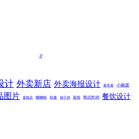
0
设计
外卖新店
外卖海报设计
小碗菜
家常菜
品图片
餐饮设计
韩式炸鸡
螺蛳粉
轻食
面馆
蛋糕店
辣子鸡