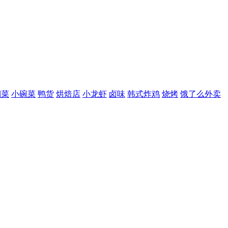
湘菜
小碗菜
鸭货
烘焙店
小龙虾
卤味
韩式炸鸡
烧烤
饿了么外卖