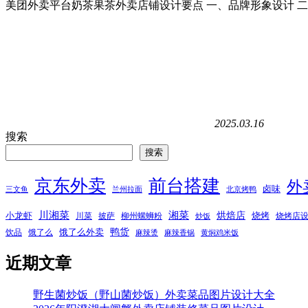
美团外卖平台奶茶果茶外卖店铺设计要点 一、品牌形象设计 二
2025.03.16
搜索
搜索
京东外卖
前台搭建
外
卤味
三文鱼
兰州拉面
北京烤鸭
湘菜
川湘菜
烘焙店
小龙虾
烧烤
川菜
披萨
柳州螺蛳粉
烧烤店
炒饭
鸭货
饿了么外卖
饮品
饿了么
麻辣烫
麻辣香锅
黄焖鸡米饭
近期文章
野生菌炒饭（野山菌炒饭）外卖菜品图片设计大全