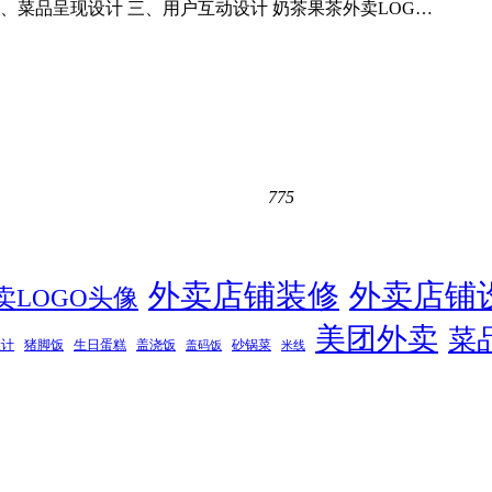
、菜品呈现设计 三、用户互动设计 奶茶果茶外卖LOG…
775
外卖店铺装修
外卖店铺
卖LOGO头像
美团外卖
菜
设计
猪脚饭
生日蛋糕
盖浇饭
砂锅菜
盖码饭
米线