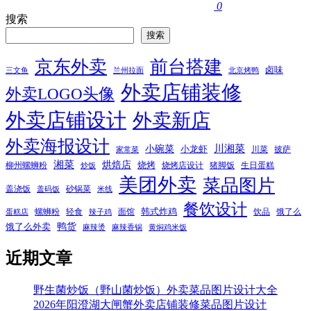
0
搜索
搜索
京东外卖
前台搭建
卤味
三文鱼
兰州拉面
北京烤鸭
外卖店铺装修
外卖LOGO头像
外卖店铺设计
外卖新店
外卖海报设计
小碗菜
川湘菜
小龙虾
川菜
披萨
家常菜
湘菜
烘焙店
烧烤
柳州螺蛳粉
烧烤店设计
猪脚饭
生日蛋糕
炒饭
美团外卖
菜品图片
盖浇饭
砂锅菜
盖码饭
米线
餐饮设计
韩式炸鸡
螺蛳粉
轻食
面馆
饮品
饿了么
蛋糕店
辣子鸡
鸭货
饿了么外卖
麻辣烫
麻辣香锅
黄焖鸡米饭
近期文章
野生菌炒饭（野山菌炒饭）外卖菜品图片设计大全
2026年阳澄湖大闸蟹外卖店铺装修菜品图片设计