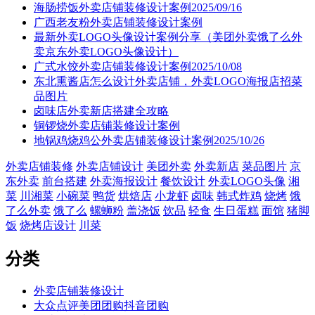
海肠捞饭外卖店铺装修设计案例2025/09/16
广西老友粉外卖店铺装修设计案例
最新外卖LOGO头像设计案例分享（美团外卖饿了么外
卖京东外卖LOGO头像设计）
广式水饺外卖店铺装修设计案例2025/10/08
东北熏酱店怎么设计外卖店铺，外卖LOGO海报店招菜
品图片
卤味店外卖新店搭建全攻略
铜锣烧外卖店铺装修设计案例
地锅鸡烧鸡公外卖店铺装修设计案例2025/10/26
外卖店铺装修
外卖店铺设计
美团外卖
外卖新店
菜品图片
京
东外卖
前台搭建
外卖海报设计
餐饮设计
外卖LOGO头像
湘
菜
川湘菜
小碗菜
鸭货
烘焙店
小龙虾
卤味
韩式炸鸡
烧烤
饿
了么外卖
饿了么
螺蛳粉
盖浇饭
饮品
轻食
生日蛋糕
面馆
猪脚
饭
烧烤店设计
川菜
分类
外卖店铺装修设计
大众点评美团团购抖音团购