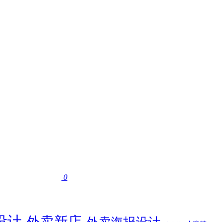
0
设计
外卖新店