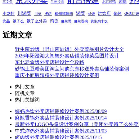
京东外卖
前台搭建
外
卤味
三文鱼
兰州拉面
北京烤鸭
湘菜
川湘菜
烘焙店
小龙虾
烧烤
川菜
披萨
柳州螺蛳粉
烧烤店
炒饭
鸭货
饿了么外卖
饮品
饿了么
麻辣烫
麻辣香锅
黄焖鸡米饭
近期文章
野生菌炒饭（野山菌炒饭）外卖菜品图片设计大全
2026年阳澄湖大闸蟹外卖店铺装修菜品图片设计
东北老盒饭外卖店铺设计全攻略
砂锅土豆粉美团淘宝闪购京东秒送外卖店铺装修案例
重庆小面酸辣粉外卖店铺装修设计案例
热门文章
随机文章
热门关键词
姨妈热饮外卖店铺装修设计案例2025/08/09
麻辣香锅外卖店铺装修设计案例2025/10/14
最新外卖LOGO头像设计案例分享（美团外卖饿了么外卖
中式炸鸡外卖店铺装修设计案例2025/11/03
卤肉饭外卖店铺装修设计案例2025/10/15