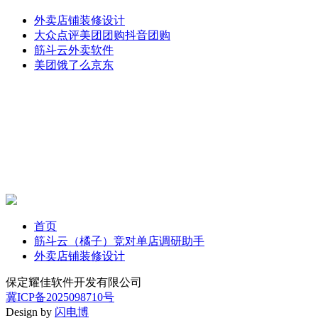
外卖店铺装修设计
大众点评美团团购抖音团购
筋斗云外卖软件
美团饿了么京东
首页
筋斗云（橘子）竞对单店调研助手
外卖店铺装修设计
保定耀佳软件开发有限公司
冀ICP备2025098710号
Design by
闪电博