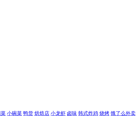
湘菜
小碗菜
鸭货
烘焙店
小龙虾
卤味
韩式炸鸡
烧烤
饿了么外卖