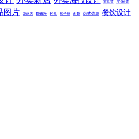
外卖海报设计
小碗菜
家常菜
品图片
餐饮设计
韩式炸鸡
螺蛳粉
轻食
面馆
蛋糕店
辣子鸡