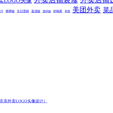
卖LOGO头像
美团外卖
菜
设计
猪脚饭
生日蛋糕
盖浇饭
砂锅菜
盖码饭
米线
京东外卖LOGO头像设计）