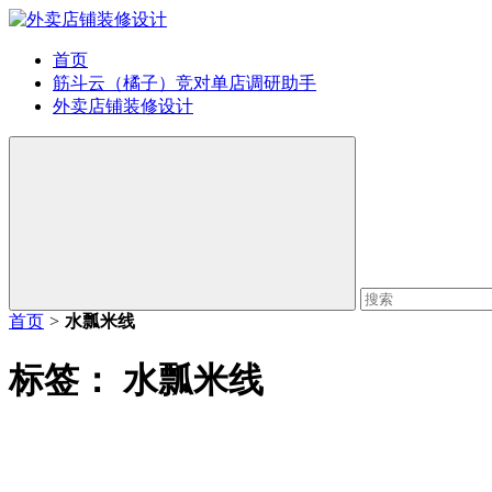
首页
筋斗云（橘子）竞对单店调研助手
外卖店铺装修设计
首页
>
水瓢米线
标签：
水瓢米线