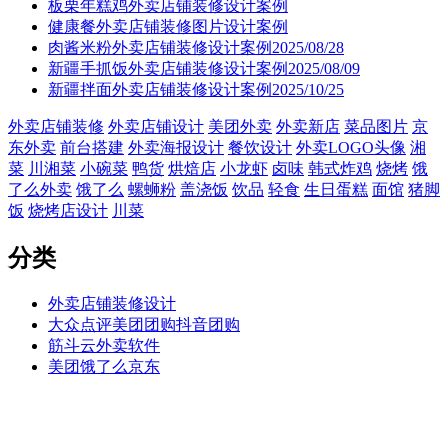
板栗年糕鸡外卖店铺装修设计案例
健康餐外卖店铺装修图片设计案例
肉酱米粉外卖店铺装修设计案例2025/08/28
新疆手抓饭外卖店铺装修设计案例2025/08/09
新疆拌面外卖店铺装修设计案例2025/10/25
外卖店铺装修
外卖店铺设计
美团外卖
外卖新店
菜品图片
京
东外卖
前台搭建
外卖海报设计
餐饮设计
外卖LOGO头像
湘
菜
川湘菜
小碗菜
鸭货
烘焙店
小龙虾
卤味
韩式炸鸡
烧烤
饿
了么外卖
饿了么
螺蛳粉
盖浇饭
饮品
轻食
生日蛋糕
面馆
猪脚
饭
烧烤店设计
川菜
分类
外卖店铺装修设计
大众点评美团团购抖音团购
筋斗云外卖软件
美团饿了么京东