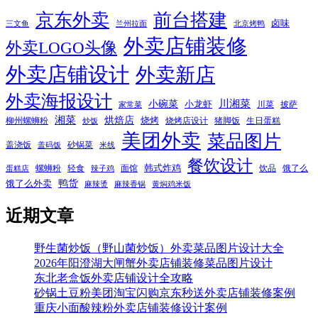
京东外卖
前台搭建
卤味
三文鱼
兰州拉面
北京烤鸭
外卖店铺装修
外卖LOGO头像
外卖店铺设计
外卖新店
外卖海报设计
小碗菜
川湘菜
小龙虾
川菜
披萨
家常菜
湘菜
烘焙店
烧烤
柳州螺蛳粉
烧烤店设计
猪脚饭
生日蛋糕
炒饭
美团外卖
菜品图片
盖浇饭
砂锅菜
盖码饭
米线
餐饮设计
韩式炸鸡
螺蛳粉
轻食
面馆
饮品
饿了么
蛋糕店
辣子鸡
鸭货
饿了么外卖
麻辣烫
麻辣香锅
黄焖鸡米饭
近期文章
野生菌炒饭（野山菌炒饭）外卖菜品图片设计大全
2026年阳澄湖大闸蟹外卖店铺装修菜品图片设计
东北老盒饭外卖店铺设计全攻略
砂锅土豆粉美团淘宝闪购京东秒送外卖店铺装修案例
重庆小面酸辣粉外卖店铺装修设计案例