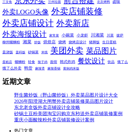
京东外卖
前台搭建
卤味
三文鱼
兰州拉面
北京烤鸭
外卖店铺装修
外卖LOGO头像
外卖店铺设计
外卖新店
外卖海报设计
小碗菜
川湘菜
小龙虾
川菜
披萨
家常菜
湘菜
烘焙店
烧烤
柳州螺蛳粉
烧烤店设计
猪脚饭
生日蛋糕
炒饭
美团外卖
菜品图片
盖浇饭
砂锅菜
盖码饭
米线
餐饮设计
韩式炸鸡
螺蛳粉
轻食
面馆
饮品
饿了么
蛋糕店
辣子鸡
鸭货
饿了么外卖
麻辣烫
麻辣香锅
黄焖鸡米饭
近期文章
野生菌炒饭（野山菌炒饭）外卖菜品图片设计大全
2026年阳澄湖大闸蟹外卖店铺装修菜品图片设计
东北老盒饭外卖店铺设计全攻略
砂锅土豆粉美团淘宝闪购京东秒送外卖店铺装修案例
重庆小面酸辣粉外卖店铺装修设计案例
热门文章