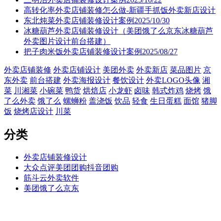
高转化率外卖店铺装修怎么做-新疆手抓饭外卖新店设计
东北炖菜外卖店铺装修设计案例2025/10/30
冰糖葫芦外卖店铺装修设计（美团饿了么京东冰糖葫芦
外卖图片设计前台搭建）
把子肉米饭外卖店铺装修设计案例2025/08/27
外卖店铺装修
外卖店铺设计
美团外卖
外卖新店
菜品图片
京
东外卖
前台搭建
外卖海报设计
餐饮设计
外卖LOGO头像
湘
菜
川湘菜
小碗菜
鸭货
烘焙店
小龙虾
卤味
韩式炸鸡
烧烤
饿
了么外卖
饿了么
螺蛳粉
盖浇饭
饮品
轻食
生日蛋糕
面馆
猪脚
饭
烧烤店设计
川菜
分类
外卖店铺装修设计
大众点评美团团购抖音团购
筋斗云外卖软件
美团饿了么京东