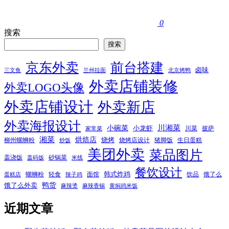
0
搜索
搜索
京东外卖
前台搭建
卤味
三文鱼
兰州拉面
北京烤鸭
外卖店铺装修
外卖LOGO头像
外卖店铺设计
外卖新店
外卖海报设计
小碗菜
川湘菜
小龙虾
川菜
披萨
家常菜
湘菜
烘焙店
烧烤
柳州螺蛳粉
烧烤店设计
猪脚饭
生日蛋糕
炒饭
美团外卖
菜品图片
盖浇饭
砂锅菜
盖码饭
米线
餐饮设计
韩式炸鸡
螺蛳粉
轻食
面馆
饮品
饿了么
蛋糕店
辣子鸡
鸭货
饿了么外卖
麻辣烫
麻辣香锅
黄焖鸡米饭
近期文章