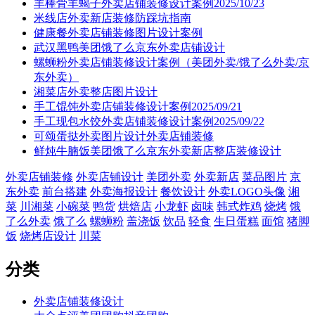
羊棒骨羊蝎子外卖店铺装修设计案例2025/10/23
米线店外卖新店装修防踩坑指南
健康餐外卖店铺装修图片设计案例
武汉黑鸭美团饿了么京东外卖店铺设计
螺蛳粉外卖店铺装修设计案例（美团外卖/饿了么外卖/京
东外卖）
湘菜店外卖整店图片设计
手工馄饨外卖店铺装修设计案例2025/09/21
手工现包水饺外卖店铺装修设计案例2025/09/22
可颂蛋挞外卖图片设计外卖店铺装修
鲜炖牛腩饭美团饿了么京东外卖新店整店装修设计
外卖店铺装修
外卖店铺设计
美团外卖
外卖新店
菜品图片
京
东外卖
前台搭建
外卖海报设计
餐饮设计
外卖LOGO头像
湘
菜
川湘菜
小碗菜
鸭货
烘焙店
小龙虾
卤味
韩式炸鸡
烧烤
饿
了么外卖
饿了么
螺蛳粉
盖浇饭
饮品
轻食
生日蛋糕
面馆
猪脚
饭
烧烤店设计
川菜
分类
外卖店铺装修设计