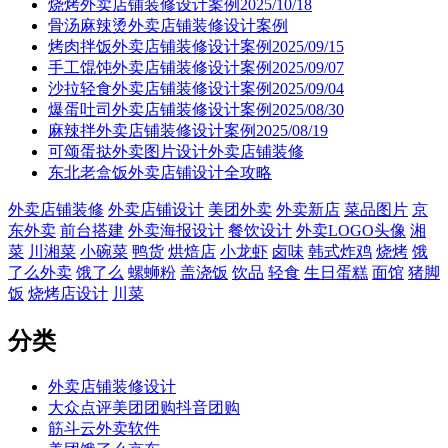
烧烤外卖店铺装修设计案例2025/10/18
骨汤麻辣烫外卖店铺装修设计案例
烤肉拌饭外卖店铺装修设计案例2025/09/15
手工馄饨外卖店铺装修设计案例2025/09/07
沙拉轻食外卖店铺装修设计案例2025/09/04
爆蛋吐司外卖店铺装修设计案例2025/08/30
麻辣拌外卖店铺装修设计案例2025/08/19
可颂蛋挞外卖图片设计外卖店铺装修
东北老盒饭外卖店铺设计全攻略
外卖店铺装修
外卖店铺设计
美团外卖
外卖新店
菜品图片
京
东外卖
前台搭建
外卖海报设计
餐饮设计
外卖LOGO头像
湘
菜
川湘菜
小碗菜
鸭货
烘焙店
小龙虾
卤味
韩式炸鸡
烧烤
饿
了么外卖
饿了么
螺蛳粉
盖浇饭
饮品
轻食
生日蛋糕
面馆
猪脚
饭
烧烤店设计
川菜
分类
外卖店铺装修设计
大众点评美团团购抖音团购
筋斗云外卖软件