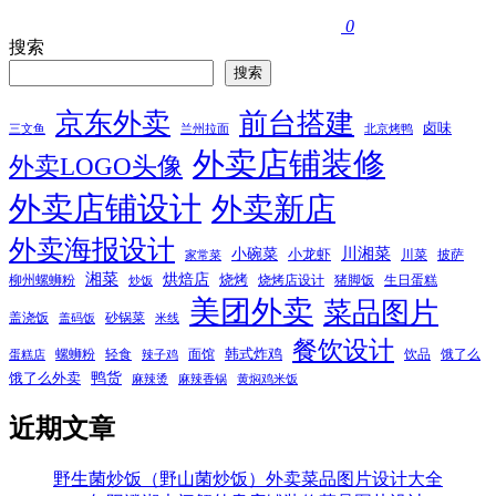
0
搜索
搜索
京东外卖
前台搭建
卤味
三文鱼
兰州拉面
北京烤鸭
外卖店铺装修
外卖LOGO头像
外卖店铺设计
外卖新店
外卖海报设计
小碗菜
川湘菜
小龙虾
川菜
披萨
家常菜
湘菜
烘焙店
烧烤
柳州螺蛳粉
烧烤店设计
猪脚饭
生日蛋糕
炒饭
美团外卖
菜品图片
盖浇饭
砂锅菜
盖码饭
米线
餐饮设计
韩式炸鸡
螺蛳粉
轻食
面馆
饮品
饿了么
蛋糕店
辣子鸡
鸭货
饿了么外卖
麻辣烫
麻辣香锅
黄焖鸡米饭
近期文章
野生菌炒饭（野山菌炒饭）外卖菜品图片设计大全