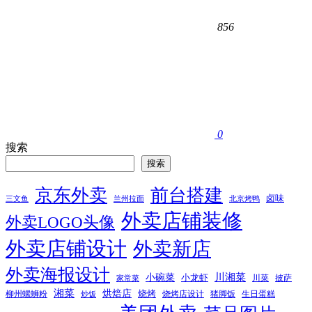
856
0
搜索
搜索
京东外卖
前台搭建
卤味
三文鱼
兰州拉面
北京烤鸭
外卖店铺装修
外卖LOGO头像
外卖店铺设计
外卖新店
外卖海报设计
小碗菜
川湘菜
小龙虾
川菜
披萨
家常菜
湘菜
烘焙店
烧烤
柳州螺蛳粉
烧烤店设计
猪脚饭
生日蛋糕
炒饭