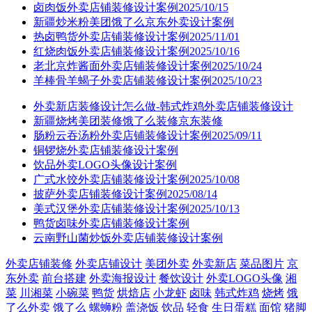
卤肉饭外卖店铺装修设计案例2025/10/15
新疆炒米粉美团饿了么京东外卖设计案例
热卤鸭货外卖店铺装修设计案例2025/11/01
红烧肉饭外卖店铺装修设计案例2025/10/16
老北京炸酱面外卖店铺装修设计案例2025/10/24
羊棒骨羊蝎子外卖店铺装修设计案例2025/10/23
外卖新店装修设计怎么做-韩式炸鸡外卖店铺装修设计
新疆烧烤美团装修饿了么装修京东装修
肠粉云吞汤粉外卖店铺装修设计案例2025/09/11
铜锣烧外卖店铺装修设计案例
饮品外卖LOGO头像设计案例
广式水饺外卖店铺装修设计案例2025/10/08
披萨外卖店铺装修设计案例2025/08/14
美式汉堡外卖店铺装修设计案例2025/10/13
鸭货卤味外卖店铺装修设计案例
云南野山菌炒饭外卖店铺装修设计案例
外卖店铺装修
外卖店铺设计
美团外卖
外卖新店
菜品图片
京
东外卖
前台搭建
外卖海报设计
餐饮设计
外卖LOGO头像
湘
菜
川湘菜
小碗菜
鸭货
烘焙店
小龙虾
卤味
韩式炸鸡
烧烤
饿
了么外卖
饿了么
螺蛳粉
盖浇饭
饮品
轻食
生日蛋糕
面馆
猪脚