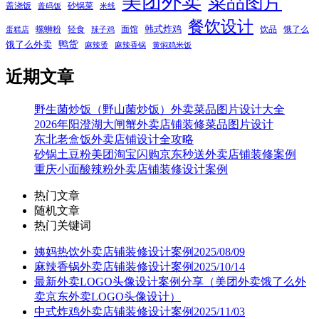
美团外卖
菜品图片
盖浇饭
砂锅菜
盖码饭
米线
餐饮设计
韩式炸鸡
螺蛳粉
轻食
面馆
饮品
饿了么
蛋糕店
辣子鸡
鸭货
饿了么外卖
麻辣烫
麻辣香锅
黄焖鸡米饭
近期文章
野生菌炒饭（野山菌炒饭）外卖菜品图片设计大全
2026年阳澄湖大闸蟹外卖店铺装修菜品图片设计
东北老盒饭外卖店铺设计全攻略
砂锅土豆粉美团淘宝闪购京东秒送外卖店铺装修案例
重庆小面酸辣粉外卖店铺装修设计案例
热门文章
随机文章
热门关键词
姨妈热饮外卖店铺装修设计案例2025/08/09
麻辣香锅外卖店铺装修设计案例2025/10/14
最新外卖LOGO头像设计案例分享（美团外卖饿了么外
卖京东外卖LOGO头像设计）
中式炸鸡外卖店铺装修设计案例2025/11/03