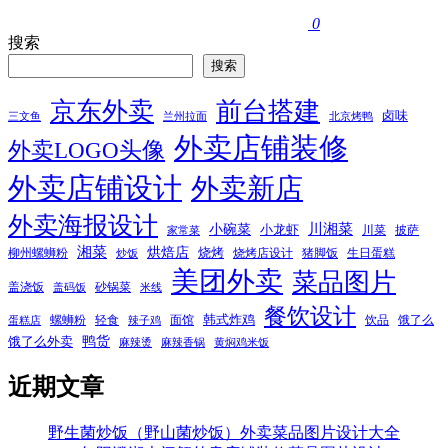
0
搜索
搜索
京东外卖
前台搭建
卤味
三文鱼
兰州拉面
北京烤鸭
外卖店铺装修
外卖LOGO头像
外卖店铺设计
外卖新店
外卖海报设计
小碗菜
川湘菜
小龙虾
川菜
披萨
家常菜
湘菜
烘焙店
烧烤
柳州螺蛳粉
烧烤店设计
猪脚饭
生日蛋糕
炒饭
美团外卖
菜品图片
盖浇饭
砂锅菜
盖码饭
米线
餐饮设计
韩式炸鸡
螺蛳粉
轻食
面馆
饮品
饿了么
蛋糕店
辣子鸡
鸭货
饿了么外卖
麻辣烫
麻辣香锅
黄焖鸡米饭
近期文章
野生菌炒饭（野山菌炒饭）外卖菜品图片设计大全