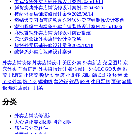
美式汉堡外卖店铺装修设计案例2025/10/13
鲜货烧烤外卖店铺装修设计案例2025/08/25
披萨外卖店铺装修设计案例2025/08/14
焖锅饭美团淘宝闪购京东秒送外卖店铺装修设计案例
潮汕肠粉牛肉粿条外卖店铺装修设计案例2025/10/06
麻辣香锅外卖店铺装修设计前台搭建
东北老盒饭外卖店铺设计全攻略
烧烤外卖店铺装修设计案例2025/10/18
酸笋鸡外卖店装修设计案例
外卖店铺装修
外卖店铺设计
美团外卖
外卖新店
菜品图片
京
东外卖
前台搭建
外卖海报设计
餐饮设计
外卖LOGO头像
湘
菜
川湘菜
小碗菜
鸭货
烘焙店
小龙虾
卤味
韩式炸鸡
烧烤
饿
了么外卖
饿了么
螺蛳粉
盖浇饭
饮品
轻食
生日蛋糕
面馆
猪脚
饭
烧烤店设计
川菜
分类
外卖店铺装修设计
大众点评美团团购抖音团购
筋斗云外卖软件