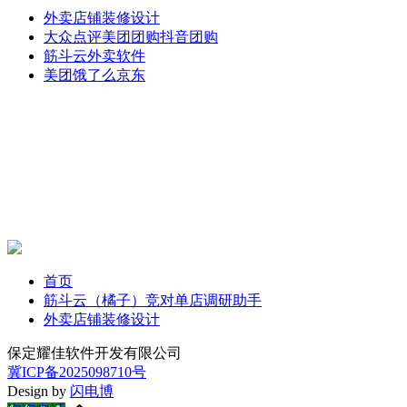
外卖店铺装修设计
大众点评美团团购抖音团购
筋斗云外卖软件
美团饿了么京东
首页
筋斗云（橘子）竞对单店调研助手
外卖店铺装修设计
保定耀佳软件开发有限公司
冀ICP备2025098710号
Design by
闪电博