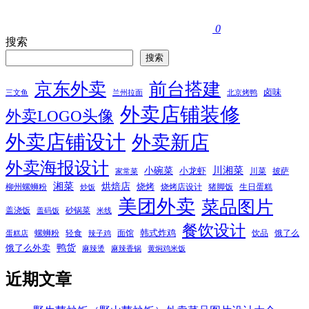
0
搜索
搜索
京东外卖
前台搭建
卤味
三文鱼
兰州拉面
北京烤鸭
外卖店铺装修
外卖LOGO头像
外卖店铺设计
外卖新店
外卖海报设计
小碗菜
川湘菜
小龙虾
川菜
披萨
家常菜
湘菜
烘焙店
烧烤
柳州螺蛳粉
烧烤店设计
猪脚饭
生日蛋糕
炒饭
美团外卖
菜品图片
盖浇饭
砂锅菜
盖码饭
米线
餐饮设计
韩式炸鸡
螺蛳粉
轻食
面馆
饮品
饿了么
蛋糕店
辣子鸡
鸭货
饿了么外卖
麻辣烫
麻辣香锅
黄焖鸡米饭
近期文章