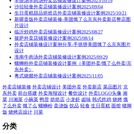
羊杂汤羊肉汤外卖店铺装修设计案例2025/10/19
沙拉轻食外卖店铺装修设计案例2025/09/04
生日蛋糕甜品烘焙店外卖店铺装修设计案例2025/10/21
新疆盖饭外卖店铺装修-美团饿了么京东外卖新店整店图
片设计
临沂炒鸡外卖店铺装修设计案例2025/08/27
披萨外卖店铺装修设计案例2025/08/14
外卖店铺装修设计案例分享-手抓饼美团饿了么京东图片
设计
淮南牛肉汤外卖店铺装修设计案例2025/09/29
螺蛳粉外卖店铺装修设计案例（美团外卖/饿了么外卖/京
东外卖）
粤式烧腊外卖店铺装修设计案例2025/11/05
外卖店铺装修
外卖店铺设计
美团外卖
外卖新店
菜品图片
京
东外卖
前台搭建
外卖海报设计
餐饮设计
外卖LOGO头像
湘
菜
川湘菜
小碗菜
鸭货
烘焙店
小龙虾
卤味
韩式炸鸡
烧烤
饿
了么外卖
饿了么
螺蛳粉
盖浇饭
饮品
轻食
生日蛋糕
面馆
猪脚
饭
烧烤店设计
川菜
分类