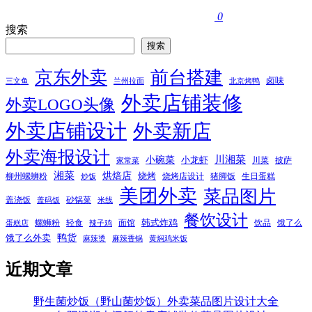
0
搜索
搜索
京东外卖
前台搭建
卤味
三文鱼
兰州拉面
北京烤鸭
外卖店铺装修
外卖LOGO头像
外卖店铺设计
外卖新店
外卖海报设计
小碗菜
川湘菜
小龙虾
川菜
披萨
家常菜
湘菜
烘焙店
烧烤
柳州螺蛳粉
烧烤店设计
猪脚饭
生日蛋糕
炒饭
美团外卖
菜品图片
盖浇饭
砂锅菜
盖码饭
米线
餐饮设计
韩式炸鸡
螺蛳粉
轻食
面馆
饮品
饿了么
蛋糕店
辣子鸡
鸭货
饿了么外卖
麻辣烫
麻辣香锅
黄焖鸡米饭
近期文章
野生菌炒饭（野山菌炒饭）外卖菜品图片设计大全