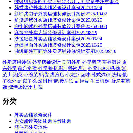
擂椒猪脚饭的外卖店铺怎么开，外卖新手注意事项
韩式炸鸡外卖店铺装修设计案例2025/10/04
新疆烤包子外卖店铺装修设计案例2025/10/02
鲜货烧烤外卖店铺装修设计案例2025/08/25
柳州螺蛳粉外卖店铺装修设计案例2025/08/08
麻辣拌外卖店铺装修设计案例2025/08/19
沙拉轻食外卖店铺装修设计案例2025/09/04
新疆拌面外卖店铺装修设计案例2025/10/25
油泼面陕西面馆外卖店铺装修设计案例2025/09/10
外卖店铺装修
外卖店铺设计
美团外卖
外卖新店
菜品图片
京
东外卖
前台搭建
外卖海报设计
餐饮设计
外卖LOGO头像
湘
菜
川湘菜
小碗菜
鸭货
烘焙店
小龙虾
卤味
韩式炸鸡
烧烤
饿
了么外卖
饿了么
螺蛳粉
盖浇饭
饮品
轻食
生日蛋糕
面馆
猪脚
饭
烧烤店设计
川菜
分类
外卖店铺装修设计
大众点评美团团购抖音团购
筋斗云外卖软件