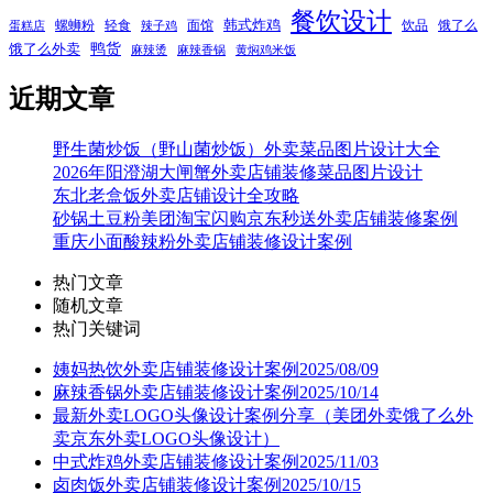
餐饮设计
韩式炸鸡
螺蛳粉
轻食
面馆
饮品
饿了么
蛋糕店
辣子鸡
鸭货
饿了么外卖
麻辣烫
麻辣香锅
黄焖鸡米饭
近期文章
野生菌炒饭（野山菌炒饭）外卖菜品图片设计大全
2026年阳澄湖大闸蟹外卖店铺装修菜品图片设计
东北老盒饭外卖店铺设计全攻略
砂锅土豆粉美团淘宝闪购京东秒送外卖店铺装修案例
重庆小面酸辣粉外卖店铺装修设计案例
热门文章
随机文章
热门关键词
姨妈热饮外卖店铺装修设计案例2025/08/09
麻辣香锅外卖店铺装修设计案例2025/10/14
最新外卖LOGO头像设计案例分享（美团外卖饿了么外
卖京东外卖LOGO头像设计）
中式炸鸡外卖店铺装修设计案例2025/11/03
卤肉饭外卖店铺装修设计案例2025/10/15