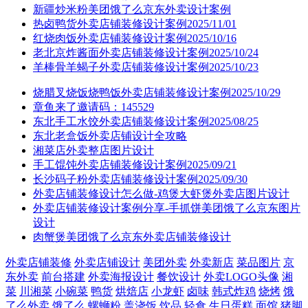
新疆炒米粉美团饿了么京东外卖设计案例
热卤鸭货外卖店铺装修设计案例2025/11/01
红烧肉饭外卖店铺装修设计案例2025/10/16
老北京炸酱面外卖店铺装修设计案例2025/10/24
羊棒骨羊蝎子外卖店铺装修设计案例2025/10/23
烧腊叉烧饭烧鸭饭外卖店铺装修设计案例2025/10/29
章鱼来了邀请码：145529
东北手工水饺外卖店铺装修设计案例2025/08/25
东北老盒饭外卖店铺设计全攻略
湘菜店外卖整店图片设计
手工馄饨外卖店铺装修设计案例2025/09/21
长沙码子粉外卖店铺装修设计案例2025/09/30
外卖店铺装修设计怎么做-鸡煲大虾煲外卖店图片设计
外卖店铺装修设计案例分享-手抓饼美团饿了么京东图片
设计
肉蟹煲美团饿了么京东外卖店铺装修设计
外卖店铺装修
外卖店铺设计
美团外卖
外卖新店
菜品图片
京
东外卖
前台搭建
外卖海报设计
餐饮设计
外卖LOGO头像
湘
菜
川湘菜
小碗菜
鸭货
烘焙店
小龙虾
卤味
韩式炸鸡
烧烤
饿
了么外卖
饿了么
螺蛳粉
盖浇饭
饮品
轻食
生日蛋糕
面馆
猪脚