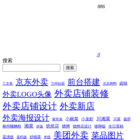
886
0
搜索
搜索
京东外卖
前台搭建
卤味
三文鱼
兰州拉面
北京烤鸭
外卖店铺装修
外卖LOGO头像
外卖店铺设计
外卖新店
外卖海报设计
小碗菜
川湘菜
小龙虾
川菜
披萨
家常菜
湘菜
烘焙店
烧烤
柳州螺蛳粉
烧烤店设计
猪脚饭
生日蛋糕
炒饭
美团外卖
菜品图片
盖浇饭
砂锅菜
盖码饭
米线