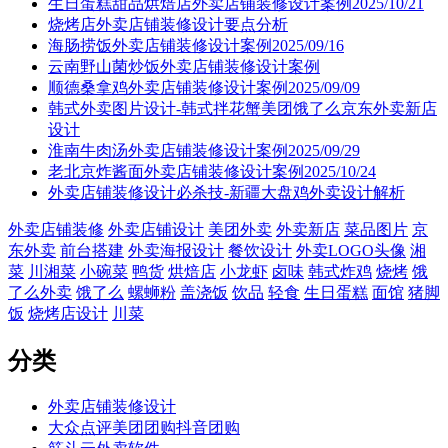
生日蛋糕甜品烘焙店外卖店铺装修设计案例2025/10/21
烧烤店外卖店铺装修设计要点分析
海肠捞饭外卖店铺装修设计案例2025/09/16
云南野山菌炒饭外卖店铺装修设计案例
顺德桑拿鸡外卖店铺装修设计案例2025/09/09
韩式外卖图片设计-韩式拌花蟹美团饿了么京东外卖新店
设计
淮南牛肉汤外卖店铺装修设计案例2025/09/29
老北京炸酱面外卖店铺装修设计案例2025/10/24
外卖店铺装修设计必杀技-新疆大盘鸡外卖设计解析
外卖店铺装修
外卖店铺设计
美团外卖
外卖新店
菜品图片
京
东外卖
前台搭建
外卖海报设计
餐饮设计
外卖LOGO头像
湘
菜
川湘菜
小碗菜
鸭货
烘焙店
小龙虾
卤味
韩式炸鸡
烧烤
饿
了么外卖
饿了么
螺蛳粉
盖浇饭
饮品
轻食
生日蛋糕
面馆
猪脚
饭
烧烤店设计
川菜
分类
外卖店铺装修设计
大众点评美团团购抖音团购