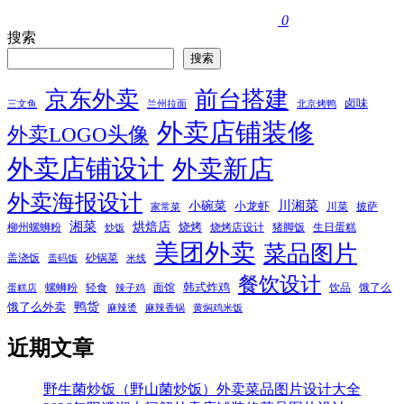
0
搜索
搜索
京东外卖
前台搭建
卤味
三文鱼
兰州拉面
北京烤鸭
外卖店铺装修
外卖LOGO头像
外卖店铺设计
外卖新店
外卖海报设计
小碗菜
川湘菜
小龙虾
川菜
披萨
家常菜
湘菜
烘焙店
烧烤
柳州螺蛳粉
烧烤店设计
猪脚饭
生日蛋糕
炒饭
美团外卖
菜品图片
盖浇饭
砂锅菜
盖码饭
米线
餐饮设计
韩式炸鸡
螺蛳粉
轻食
面馆
饮品
饿了么
蛋糕店
辣子鸡
鸭货
饿了么外卖
麻辣烫
麻辣香锅
黄焖鸡米饭
近期文章
野生菌炒饭（野山菌炒饭）外卖菜品图片设计大全