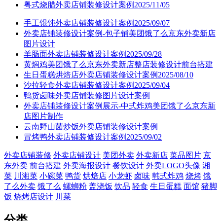
粤式烧腊外卖店铺装修设计案例2025/11/05
手工馄饨外卖店铺装修设计案例2025/09/07
外卖店铺装修设计案例-包子铺美团饿了么京东外卖新店
图片设计
羊肠面外卖店铺装修设计案例2025/09/28
黄焖鸡美团饿了么京东外卖新店整店装修设计前台搭建
生日蛋糕烘焙店外卖店铺装修设计案例2025/08/10
沙拉轻食外卖店铺装修设计案例2025/09/04
鸭货卤味外卖店铺装修图片设计案例
外卖店铺装修设计案例展示-中式炸鸡美团饿了么京东新
店图片制作
云南野山菌炒饭外卖店铺装修设计案例
冒烤鸭外卖店铺装修设计案例2025/09/02
外卖店铺装修
外卖店铺设计
美团外卖
外卖新店
菜品图片
京
东外卖
前台搭建
外卖海报设计
餐饮设计
外卖LOGO头像
湘
菜
川湘菜
小碗菜
鸭货
烘焙店
小龙虾
卤味
韩式炸鸡
烧烤
饿
了么外卖
饿了么
螺蛳粉
盖浇饭
饮品
轻食
生日蛋糕
面馆
猪脚
饭
烧烤店设计
川菜
分类