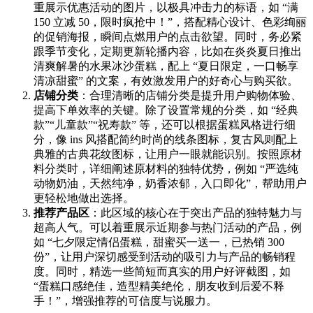
重展示优惠活动的图片，以极具冲击力的标语，如 “满
150 立减 50，限时疯抢中！”，搭配精心设计、色彩绚丽
的促销海报，瞬间点燃用户的点击欲望。同时，务必紧
跟季节变化，定期更新轮播内容，比如在炎炎夏日推出
清爽解暑的水果冰沙蛋糕，配上 “夏日限定，一口畅享
清凉甜蜜” 的文案，有效激发用户的好奇心与购买欲。
店铺分类
：合理清晰的店铺分类是提升用户购物体验、
提高下单效率的关键。除了设置常规的分类，如 “经典
款”“儿童款”“祝寿款” 等，还可以根据蛋糕风格进行细
分，像 ins 风搭配简约时尚的线条图标，复古风则配上
典雅的古典花纹图标，让用户一眼就能识别。按照原材
料分类时，详细阐述原材料的独特优势，例如 “严选纯
动物奶油，天然纯净，奶香浓郁，入口即化”，帮助用户
更轻松地做出选择。
推荐产品区
：此区域的核心在于突出产品的独特魅力与
超高人气。可以着重展示近期参与热门活动的产品，例
如 “七夕限定情侣蛋糕，甜蜜买一送一，已热销 300
份”，让用户深切感受到活动的吸引力与产品的畅销程
度。同时，精选一些简短而真实的用户好评截图，如
“蛋糕口感绝佳，造型精美绝伦，朋友收到后爱不释
手！”，增强推荐的可信度与说服力。