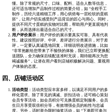
懂。除了常规的尺寸、口味、配料、适合人数等信息，
还可适当增加产品制作过程的简要介绍，如 “全程手工
制作，历经六道精细工序，用心烘焙每一层松软的蛋糕
胚”，让用户切实感受到产品背后的匠心与用心。同时，
提供不同尺寸蛋糕的实物对比图，帮助用户更直观地判
断，从而选择出最适合自己的尺寸。
用户评价展示
：用户评价的展示要真实可靠、具有代表
性。建议按照好评、中评、差评进行分类展示，对于差
评，一定要认真诚恳地回复，详细说明改进措施，比如
“非常抱歉给您带来了不愉快的体验，我们已立即更换配
送团队，全力确保后续配送准时无误，期待能再次为您
竭诚服务”，让潜在用户看到店铺积极解决问题、重视用
户体验的态度。
四、店铺活动区
活动类型
：活动类型应丰富多样，以满足不同用户的多
样化需求。除了常见的满减、折扣活动，还可精心策划
会员专享活动，如会员积分可兑换蛋糕定制服务、会员
生日月享受双倍积分等，有效增强会员的粘性与忠诚
度。另外，适时举办限时抽奖活动，如 “下单即可参与