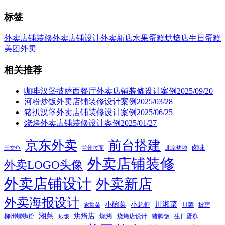
标签
外卖店铺装修
外卖店铺设计
外卖新店
水果蛋糕
烘焙店
生日蛋糕
美团外卖
相关推荐
咖啡汉堡披萨西餐厅外卖店铺装修设计案例2025/09/20
河粉炒饭外卖店铺装修设计案例2025/03/28
猪扒汉堡外卖店铺装修设计案例2025/06/25
烧烤外卖店铺装修设计案例2025/01/27
京东外卖
前台搭建
卤味
三文鱼
兰州拉面
北京烤鸭
外卖店铺装修
外卖LOGO头像
外卖店铺设计
外卖新店
外卖海报设计
小碗菜
川湘菜
小龙虾
川菜
披萨
家常菜
湘菜
烘焙店
烧烤
柳州螺蛳粉
烧烤店设计
猪脚饭
生日蛋糕
炒饭