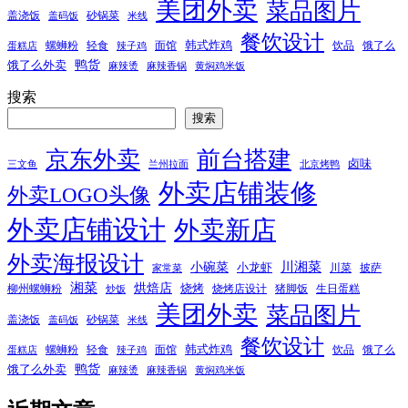
美团外卖
菜品图片
盖浇饭
砂锅菜
盖码饭
米线
餐饮设计
韩式炸鸡
螺蛳粉
轻食
面馆
饮品
饿了么
蛋糕店
辣子鸡
鸭货
饿了么外卖
麻辣烫
麻辣香锅
黄焖鸡米饭
搜索
搜索
京东外卖
前台搭建
卤味
三文鱼
兰州拉面
北京烤鸭
外卖店铺装修
外卖LOGO头像
外卖店铺设计
外卖新店
外卖海报设计
小碗菜
川湘菜
小龙虾
川菜
披萨
家常菜
湘菜
烘焙店
烧烤
柳州螺蛳粉
烧烤店设计
猪脚饭
生日蛋糕
炒饭
美团外卖
菜品图片
盖浇饭
砂锅菜
盖码饭
米线
餐饮设计
韩式炸鸡
螺蛳粉
轻食
面馆
饮品
饿了么
蛋糕店
辣子鸡
鸭货
饿了么外卖
麻辣烫
麻辣香锅
黄焖鸡米饭