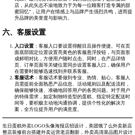
店，从此矢志不渝地致力于为每一位顾客打造专属的甜
蜜回忆”，让用户在情感上与品牌产生强烈共鸣，进而提
升品牌的美誉度与影响力。
六、客服设置
入口设置
：客服入口要设置得醒目且操作便捷。可在页
面底部固定位置设置亮黄色的客服悬浮按钮，与页面形
成鲜明对比，方便用户随时点击。同时，在产品详情
页、订单页面等关键位置同步设置客服入口，确保用户
在需要时能够迅速找到并联系客服。
客服话术
：客服话术要做到专业、热情、贴心。客服人
员需提前全面熟悉产品信息、活动规则以及配送流程，
确保能够快速、准确地回答用户的各类问题。对于用户
的特殊需求，如定制独特造型的蛋糕、指定特定配送时
间等，要积极主动地沟通协调，提供个性化的解决方
案，全方位提升用户的满意度。
生日蛋糕外卖LOGO头像海报店招设计，美团饿了么外卖新店
整店装修前台搭建外卖运营老店翻新，外卖高清菜品图片设计