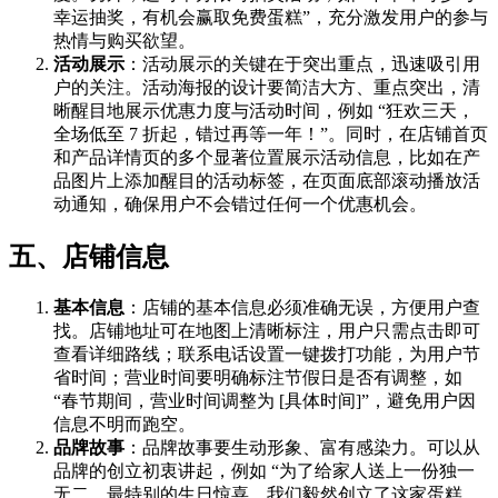
幸运抽奖，有机会赢取免费蛋糕”，充分激发用户的参与
热情与购买欲望。
活动展示
：活动展示的关键在于突出重点，迅速吸引用
户的关注。活动海报的设计要简洁大方、重点突出，清
晰醒目地展示优惠力度与活动时间，例如 “狂欢三天，
全场低至 7 折起，错过再等一年！”。同时，在店铺首页
和产品详情页的多个显著位置展示活动信息，比如在产
品图片上添加醒目的活动标签，在页面底部滚动播放活
动通知，确保用户不会错过任何一个优惠机会。
五、店铺信息
基本信息
：店铺的基本信息必须准确无误，方便用户查
找。店铺地址可在地图上清晰标注，用户只需点击即可
查看详细路线；联系电话设置一键拨打功能，为用户节
省时间；营业时间要明确标注节假日是否有调整，如
“春节期间，营业时间调整为 [具体时间]”，避免用户因
信息不明而跑空。
品牌故事
：品牌故事要生动形象、富有感染力。可以从
品牌的创立初衷讲起，例如 “为了给家人送上一份独一
无二、最特别的生日惊喜，我们毅然创立了这家蛋糕