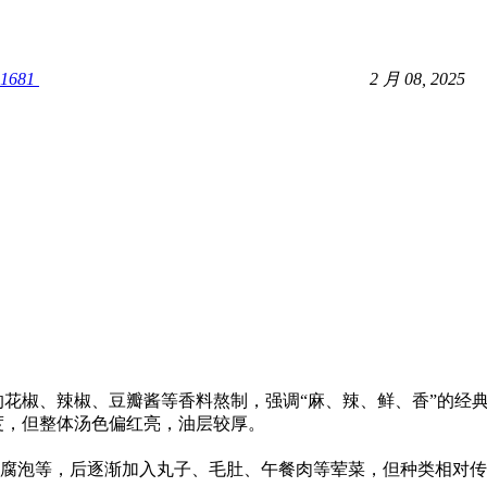
1681
2 月 08, 2025
的花椒、辣椒、豆瓣酱等香料熬制，强调“麻、辣、鲜、香”的经
度，但整体汤色偏红亮，油层较厚。
腐泡等，后逐渐加入丸子、毛肚、午餐肉等荤菜，但种类相对传