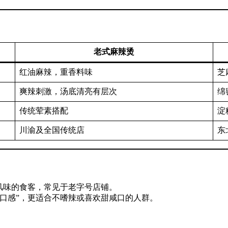
老式麻辣烫
红油麻辣，重香料味
芝
爽辣刺激，汤底清亮有层次
绵
传统荤素搭配
淀
川渝及全国传统店
东
风味的食客，常见于老字号店铺。
口感”，更适合不嗜辣或喜欢甜咸口的人群。