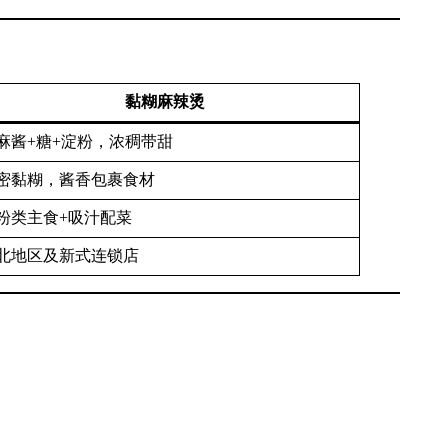
黏糊麻辣烫
麻酱+糖+淀粉，浓稠带甜
密黏糊，酱香包裹食材
粉类主食+吸汁配菜
北地区及新式连锁店