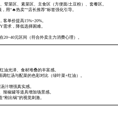
牌、荤菜区、素菜区、主食区（方便面/土豆粉）、套餐区。
，用“🔥热卖”“店长推荐”标签强化引导。
客单价提高15%~20%。
DIY需求，降低选择困难。
控制在20~40元区间（符合外卖主力消费心理）。
、红油光泽、食材堆叠的丰富感。
强调红汤与配菜的色彩对比（绿叶菜+红油）。
出汤汁增强真实感。
子、辣椒罐等道具增加场景感。
造“刚出锅”的视觉刺激。