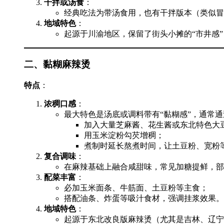
干拌或汤食
：
经典吃法为带汤食用，也有干拌版本（类似冒
地域特色
：
起源于川渝地区，保留了街头小摊的“市井感
二、黏糊麻辣烫
特点
：
浓稠口感
：
最大特色是汤底或调料带有“黏糊感”，通常
加入大量芝麻酱、花生酱或东北特色大
用玉米淀粉勾芡增稠；
煮制时延长熬煮时间，让土豆粉、宽粉
复合调味
：
在麻辣基础上融合咸甜味，常见加糖提鲜，部
配菜丰富
：
必加玉米面条、牛筋面、土豆粉等主食；
搭配油条、炸蛋等吸汁食材，强调挂浆效果。
地域特色
：
起源于东北改良版麻辣烫（尤其是吉林、辽宁