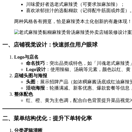
川味爱好者选老式麻辣烫（可要求加麻加辣）；
喜欢浓郁挂汁的选黏糊款（记得配牛筋面或炸蛋）
两种风格各有拥趸，恰是麻辣烫本土化创新的有趣体现！
一、店铺视觉设计：快速抓住用户眼球
Logo与店名
命名技巧
：突出品类或特色，如「川魂老式麻辣烫
Logo设计
：使用辣椒、汤碗等元素，颜色以红、黄
店铺头图与海报
头图
：展示招牌产品（如浓稠麻酱汤底或红油麻辣烫
活动海报
：轮播满减、新客优惠、爆款套餐等信息
整体配色
红、橙、黄为主色调，配合白色背景提升菜品视觉
二、菜单结构优化：提升下单转化率
分类逻辑清晰