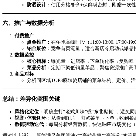
防洒设计
：使用分格餐盒+保鲜膜密封，附赠一次性
六、推广与数据分析
付费推广
点金推广
：在午晚高峰时段（11:00-13:00, 17:0
铂金展位
：竞争首页流量，适合新店冷启动或爆品
数据监控
核心指标
：曝光量→进店率→下单转化率→复购率
菜品分析
：定期下架低销量单品，聚焦资源推广高
竞品对标
分析同区域TOP3麻辣烫店铺的菜单结构、定价、
总结：差异化突围关键
风格化定位
：明确主打“老式川味”或“东北黏糊”，避免
视觉+体验闭环
：从看到图片→浏览菜单→下单→收到餐
数据驱动迭代
：每周分析经营数据，快速响应市场变化（
通过以上设计，既能满足美团算法对“高转化率”“高评分”的流