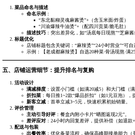
菜品命名与描述
命名示例
：
“东北黏糊灵魂麻酱烫”+（含玉米面/炸蛋）
“川渝爆辣牛油烫”+（配四川贡菜/脆毛肚）
描述技巧
：突出差异化，如“汤底每日现熬”“芝麻酱
标题优化
店铺标题包含关键词：“麻辣烫”“24小时营业”“可自选
示例：【老成都麻辣烫】自选20种菜·骨汤现熬·满25
五、店铺运营细节：提升排名与复购
活动设计
满减梯度
：设置小门槛（如满20减5）和大门槛（满
折扣菜
：每日推1~2款“爆品折扣”（如1元豆泡）
新客立减
：首单立减3~5元，快速积累初始销量。
评价管理
主动引导好评
：餐盒内附小卡片“晒图返现2元”。
差评应对
：24小时内回复差评，提供补偿（如退款
配送与包装
出餐效率
：优化备菜流程，确保高峰期接单能力（