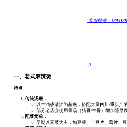
客服微信：1893138
0
一、老式麻辣烫
特点
：
传统汤底
：
以牛油或清油为基底，搭配大量四川/重庆产
部分老店会使用骨汤（猪骨/牛骨）增加醇厚
配菜简单
：
早期以素菜为主，如豆芽、土豆片、藕片、豆