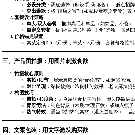
必设分类
：汤底选择（麻辣/骨汤/麻酱）、必点招
突出爆款
：将“镇店之宝”（如黏糊麻辣烫套餐）置顶
套餐设计策略
单人/双人套餐
：捆绑高毛利单品（如饮品、小食），
自定义套餐
：提供“自选15种菜+主食”选项，满足
价格锚点设置
素菜定价0.5~2元/份，荤菜3~8元/份，套餐价格
三、产品图拍摄：用图片刺激食欲
拍摄核心原则
实拍+细节
：展示麻辣烫的“食欲感”，如麻酱流淌
对比呈现
：黏糊款突出浓稠挂勺效果，老式麻辣烫
构图技巧
俯拍+45度角
：适合展现食材丰富性，碗边略微溢
背景简洁
：纯色背景（木质/大理石纹）或加入筷
热气特效
：适当添加热气素材（避免过度PS），营
四、文案包装：用文字激发购买欲