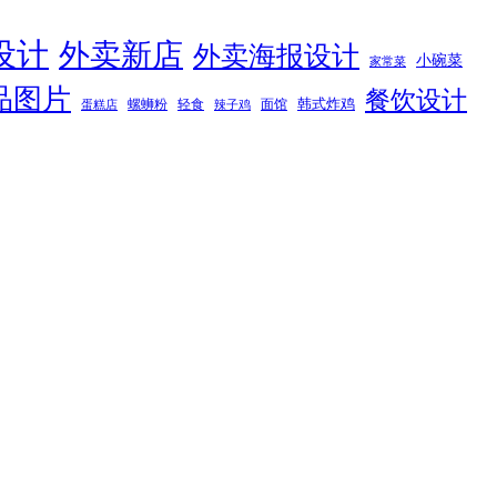
设计
外卖新店
外卖海报设计
小碗菜
家常菜
品图片
餐饮设计
韩式炸鸡
螺蛳粉
轻食
面馆
蛋糕店
辣子鸡