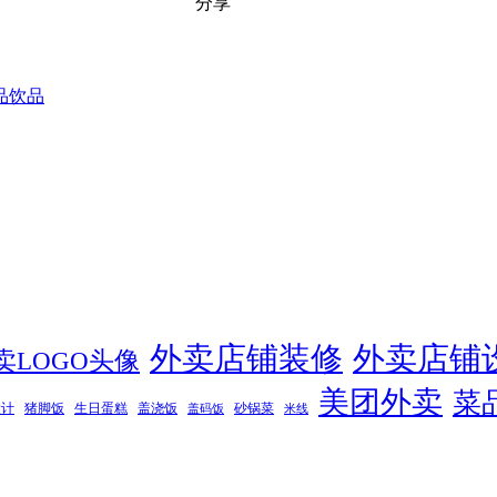
分享
品
饮品
外卖店铺装修
外卖店铺
卖LOGO头像
美团外卖
菜
设计
猪脚饭
生日蛋糕
盖浇饭
砂锅菜
盖码饭
米线