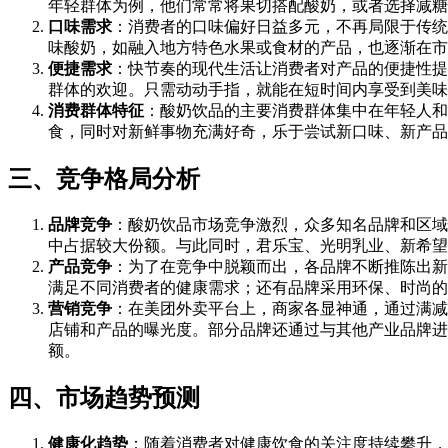
年轻群体为例，他们常常将果切搭配酸奶，或者选择减糖 
口味需求
：消费者的口味偏好日益多元，不再局限于传统
味酸奶，如融入地方特色水果或食材的产品，也逐渐在市
便捷需求
：快节奏的现代生活让消费者对产品的便捷性提
群体的欢迎。只需动动手指，就能在短时间内享受到美味
消费群体特征
：酸奶饮品的主要消费群体集中在年轻人和儿
食，同时对新鲜事物充满好奇，乐于尝试新口味、新产品
三、竞争格局分析
品牌竞争
：酸奶饮品市场竞争激烈，众多知名品牌和区域
中占据较大份额。与此同时，君乐宝、光明乳业、新希望
产品竞争
：为了在竞争中脱颖而出，各品牌不断推陈出新
满足不同消费者的健康需求；还有品牌采用环保、时尚的
营销竞争
：在美团外卖平台上，商家各显神通，通过满减
店铺和产品的曝光度。部分品牌还通过与其他产业品牌进
额。
四、市场趋势预测
健康化趋势
：随着消费者对健康饮食的关注度持续攀升，