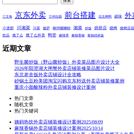
搜索
京东外卖
前台搭建
外
卤味
三文鱼
兰州拉面
北京烤鸭
湘菜
川湘菜
烘焙店
小龙虾
烧烤
川菜
披萨
柳州螺蛳粉
烧烤店
炒饭
鸭货
饿了么外卖
饮品
饿了么
麻辣烫
麻辣香锅
黄焖鸡米饭
近期文章
野生菌炒饭（野山菌炒饭）外卖菜品图片设计大全
2026年阳澄湖大闸蟹外卖店铺装修菜品图片设计
东北老盒饭外卖店铺设计全攻略
砂锅土豆粉美团淘宝闪购京东秒送外卖店铺装修案例
重庆小面酸辣粉外卖店铺装修设计案例
热门文章
随机文章
热门关键词
姨妈热饮外卖店铺装修设计案例2025/08/09
麻辣香锅外卖店铺装修设计案例2025/10/14