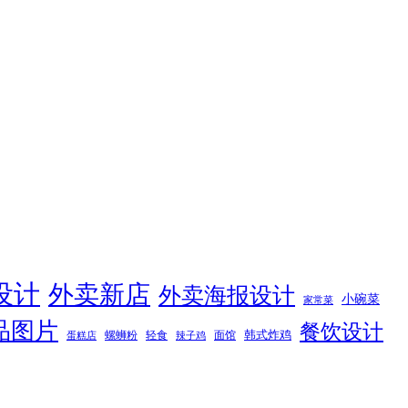
设计
外卖新店
外卖海报设计
小碗菜
家常菜
品图片
餐饮设计
韩式炸鸡
螺蛳粉
轻食
面馆
蛋糕店
辣子鸡