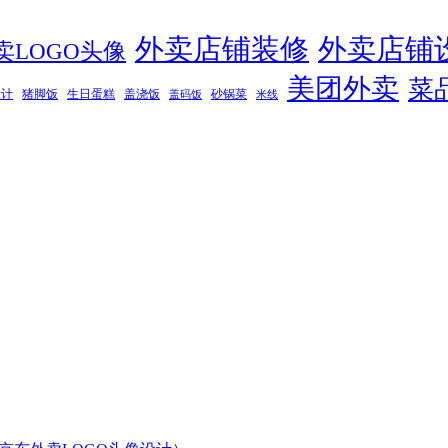
外卖店铺装修
外卖店铺
卖LOGO头像
美团外卖
菜
设计
猪脚饭
生日蛋糕
盖浇饭
砂锅菜
盖码饭
米线