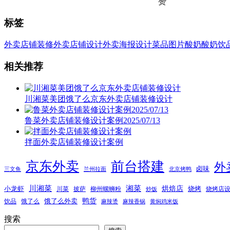
赞
标签
外卖店铺装修
外卖店铺设计
外卖海报设计
菜品图片
酸奶
酸奶饮
相关推荐
川湘菜美团饿了么京东外卖店铺装修设计
鲁菜外卖店铺装修设计案例2025/07/13
拌面外卖店铺装修设计案例
京东外卖
前台搭建
外
卤味
三文鱼
兰州拉面
北京烤鸭
湘菜
川湘菜
烘焙店
小龙虾
烧烤
川菜
披萨
柳州螺蛳粉
烧烤店
炒饭
鸭货
饿了么外卖
饮品
饿了么
麻辣烫
麻辣香锅
黄焖鸡米饭
搜索