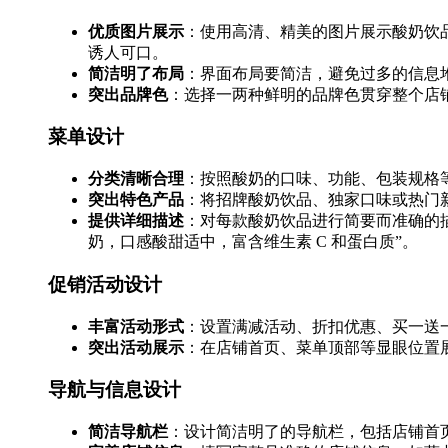
优质图片展示
：使用高清、精美的图片展示酸奶饮
诱人可口。
简洁明了布局
：界面布局要简洁，避免过多的信息
突出品牌色
：选择一两种鲜明的品牌色贯穿整个店
菜单设计
分类清晰合理
：按照酸奶的口味、功能、包装规格
突出特色产品
：将招牌酸奶饮品、独家口味或热门新
提供详细描述
：对每款酸奶饮品进行简要而准确的
奶，口感酸甜适中，富含维生素 C 和蛋白质”。
促销活动设计
丰富活动形式
：设置满减活动、折扣优惠、买一送一、
突出活动展示
：在店铺首页、菜单顶部等显眼位置展
导航与信息设计
简洁导航栏
：设计简洁明了的导航栏，包括店铺首