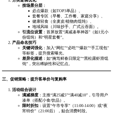
分类逻辑优化
按场景分层
：
必点爆款（如TOP3单品）、
套餐专区（早餐、工作餐、家庭分享）、
健康轻食（全麦皮/植物肉馄饨）、
地域风味（川味抄手、广式云吞面）。
引流位设置
：首屏放置“满减凑单神器”（如1元小
份馄饨）和“明星套餐”。
产品命名技巧
关键词强化
：加入“网红”“必吃”“爆款”“手工现包”
等标签，提升搜索曝光。
差异化描述
：如“腌笃鲜春日限定”“黑松露虾滑馄
饨”，突出稀缺性和记忆点。
三、促销策略：提升客单价与复购率
活动组合设计
满减梯度
：主推“满25减5”“满40减10”，引导用户
凑单（搭配小食/饮品）。
限时折扣
：设置“午市专享”（11:00-14:00）或“夜
宵特价”（21:00后），贴合消费时段。