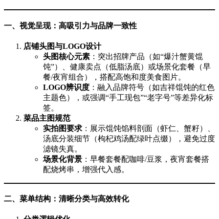
一、视觉呈现：高吸引力与品牌一致性
店铺头图与LOGO设计
头图核心元素
：突出招牌产品（如“爆汁蟹黄馄
饨”）、健康卖点（低脂汤底）或场景化套餐（早
餐/夜宵组合），搭配高饱和度美食图片。
LOGO辨识度
：融入品牌符号（如吉祥馄饨的红色
主题色），或强调“手工现包”“老字号”等差异化标
签。
菜品主图规范
实拍图要求
：展示馄饨馅料剖面（虾仁、蟹籽）、
汤底分装细节（枸杞鸡汤配绿叶点缀），避免过度
滤镜失真。
场景化背景
：早餐套餐配咖啡/豆浆，夜宵套餐搭
配烧烤串，增强代入感。
二、菜单结构：清晰分类与高效转化