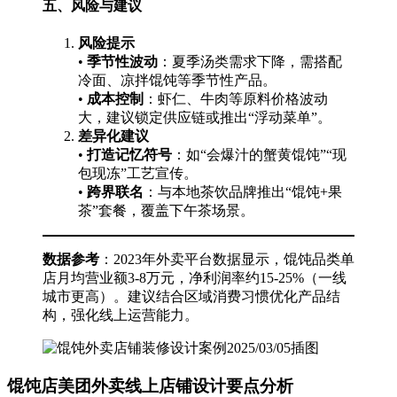
五、风险与建议
风险提示
•
季节性波动
：夏季汤类需求下降，需搭配
冷面、凉拌馄饨等季节性产品。
•
成本控制
：虾仁、牛肉等原料价格波动
大，建议锁定供应链或推出“浮动菜单”。
差异化建议
•
打造记忆符号
：如“会爆汁的蟹黄馄饨”“现
包现冻”工艺宣传。
•
跨界联名
：与本地茶饮品牌推出“馄饨+果
茶”套餐，覆盖下午茶场景。
数据参考
：2023年外卖平台数据显示，馄饨品类单
店月均营业额3-8万元，净利润率约15-25%（一线
城市更高）。建议结合区域消费习惯优化产品结
构，强化线上运营能力。
馄饨店美团外卖线上店铺设计要点分析