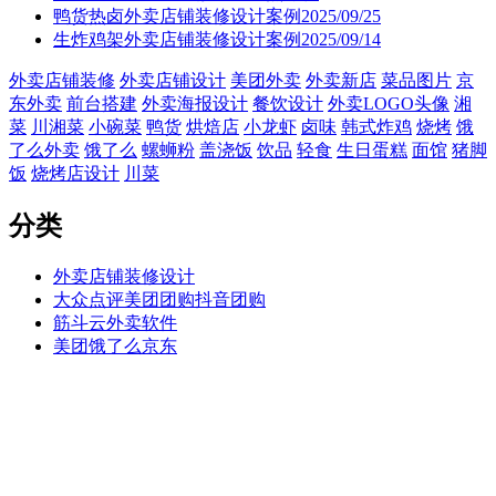
鸭货热卤外卖店铺装修设计案例2025/09/25
生炸鸡架外卖店铺装修设计案例2025/09/14
外卖店铺装修
外卖店铺设计
美团外卖
外卖新店
菜品图片
京
东外卖
前台搭建
外卖海报设计
餐饮设计
外卖LOGO头像
湘
菜
川湘菜
小碗菜
鸭货
烘焙店
小龙虾
卤味
韩式炸鸡
烧烤
饿
了么外卖
饿了么
螺蛳粉
盖浇饭
饮品
轻食
生日蛋糕
面馆
猪脚
饭
烧烤店设计
川菜
分类
外卖店铺装修设计
大众点评美团团购抖音团购
筋斗云外卖软件
美团饿了么京东