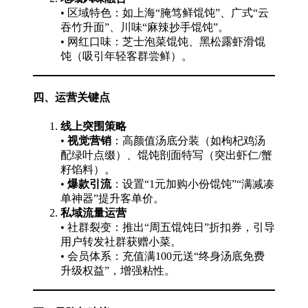
• 区域特色：如上海“腌笃鲜馄饨”、广式“云
吞竹升面”、川味“麻辣抄手馄饨”。
• 网红口味：芝士泡菜馄饨、黑松露虾滑馄
饨（吸引年轻客群尝鲜）。
四、运营关键点
线上突围策略
•
视觉营销
：高颜值汤底分装（如枸杞鸡汤
配绿叶点缀）、馄饨剖面特写（突出虾仁/蟹
籽馅料）。
•
爆款引流
：设置“1元加购小份馄饨”“满减凑
单神器”提升客单价。
私域流量运营
• 社群裂变：推出“周五馄饨日”折扣券，引导
用户转发社群获赠小菜。
• 会员体系：充值满100元送“终身汤底免费
升级权益”，增强粘性。