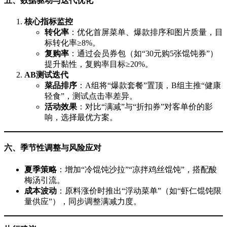
五、数据驱动与迭代优化
核心指标监控
转化率
：优化首屏菜单、爆款排序和图片质量，目
标转化率≥8%。
复购率
：通过会员券包（如“30元购5张馄饨券”）
提升黏性，复购率目标≥20%。
AB测试迭代
菜品排序
：A组将“爆款套餐”置顶，B组主推“健康
轻食”，测试点击率差异。
活动效果
：对比“满减”与“折扣券”对客单价的影
响，选择最优方案。
六、季节性调整与风险应对
夏季策略
：增加“冷馄饨沙拉”“凉拌鸡丝馄饨”，搭配酸
梅汤引流。
成本波动
：原料涨价时推出“浮动菜单”（如“虾仁馄饨限
量供应”），同步调整满减力度。