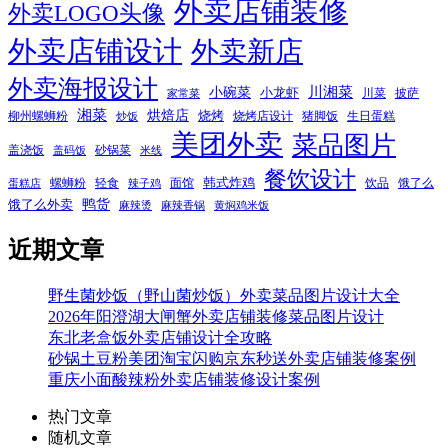
外卖店铺装修
外卖LOGO头像
外卖店铺设计
外卖新店
外卖海报设计
小碗菜
川湘菜
小龙虾
川菜
披萨
家常菜
湘菜
烘焙店
烧烤
柳州螺蛳粉
烧烤店设计
猪脚饭
生日蛋糕
炒饭
美团外卖
菜品图片
盖浇饭
砂锅菜
盖码饭
米线
餐饮设计
韩式炸鸡
螺蛳粉
轻食
面馆
饮品
饿了么
蛋糕店
辣子鸡
鸭货
饿了么外卖
麻辣烫
麻辣香锅
黄焖鸡米饭
近期文章
野生菌炒饭（野山菌炒饭）外卖菜品图片设计大全
2026年阳澄湖大闸蟹外卖店铺装修菜品图片设计
东北老盒饭外卖店铺设计全攻略
砂锅土豆粉美团淘宝闪购京东秒送外卖店铺装修案例
重庆小面酸辣粉外卖店铺装修设计案例
热门文章
随机文章