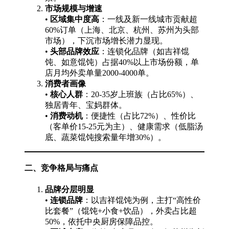
市场规模与增速
•
区域集中度高
：一线及新一线城市贡献超
60%订单（上海、北京、杭州、苏州为头部
市场），下沉市场增长潜力显现。
•
头部品牌效应
：连锁化品牌（如吉祥馄
饨、如意馄饨）占据40%以上市场份额，单
店月均外卖单量2000-4000单。
消费者画像
•
核心人群
：20-35岁上班族（占比65%）、
独居青年、宝妈群体。
•
消费动机
：便捷性（占比72%）、性价比
（客单价15-25元为主）、健康需求（低脂汤
底、蔬菜馄饨搜索量年增30%）。
二、竞争格局与痛点
品牌分层明显
•
连锁品牌
：以吉祥馄饨为例，主打“高性价
比套餐”（馄饨+小食+饮品），外卖占比超
50%，依托中央厨房保障品控。