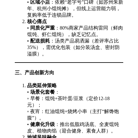
•
区域小店
：依赖“老字号”口碑（如苏州朱新
年、杭州小馄饨摊），但线上运营能力弱，
复购率低于连锁品牌。
核心痛点
•
同质化严重
：80%商家产品结构雷同（鲜肉
馄饨、虾仁馄饨），缺乏记忆点。
•
配送损耗
：汤类产品易洒漏（差评率占比
35%），需优化包装（如分装汤盒、密封防
溢膜）。
三、产品创新方向
品类延伸策略
•
场景化套餐
：
◦ 早餐：馄饨+茶叶蛋/豆浆（定价12-18
元）；
◦ 夜宵：红油馄饨+烧烤小串（主打“解馋饱
腹”）。
•
健康化升级
：推出低脂鸡汤底、全麦馄饨
皮、植物肉馅（迎合健身、素食人群）。
地域风味融合