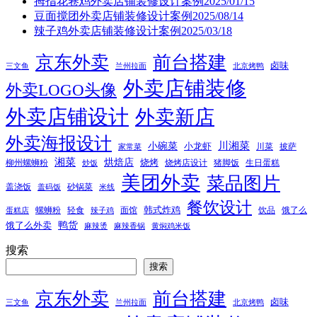
拇指花卷鸡外卖店铺装修设计案例2025/01/15
豆面搅团外卖店铺装修设计案例2025/08/14
辣子鸡外卖店铺装修设计案例2025/03/18
京东外卖
前台搭建
卤味
三文鱼
兰州拉面
北京烤鸭
外卖店铺装修
外卖LOGO头像
外卖店铺设计
外卖新店
外卖海报设计
小碗菜
川湘菜
小龙虾
川菜
披萨
家常菜
湘菜
烘焙店
烧烤
柳州螺蛳粉
烧烤店设计
猪脚饭
生日蛋糕
炒饭
美团外卖
菜品图片
盖浇饭
砂锅菜
盖码饭
米线
餐饮设计
韩式炸鸡
螺蛳粉
轻食
面馆
饮品
饿了么
蛋糕店
辣子鸡
鸭货
饿了么外卖
麻辣烫
麻辣香锅
黄焖鸡米饭
搜索
搜索
京东外卖
前台搭建
卤味
三文鱼
兰州拉面
北京烤鸭