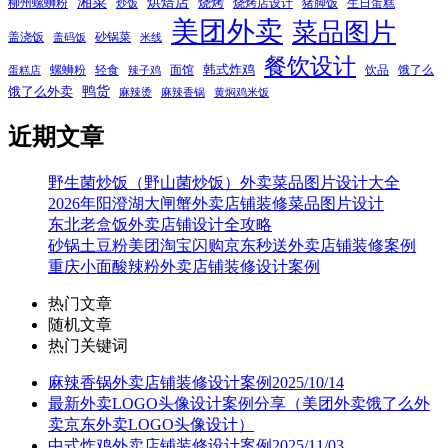
湘菜
烘焙店
烧烤
柳州螺蛳粉
烧烤店设计
猪脚饭
生日蛋糕
炒饭
美团外卖
菜品图片
盖浇饭
砂锅菜
盖码饭
米线
餐饮设计
韩式炸鸡
螺蛳粉
轻食
面馆
饮品
饿了么
蛋糕店
辣子鸡
鸭货
饿了么外卖
麻辣烫
麻辣香锅
黄焖鸡米饭
近期文章
野生菌炒饭（野山菌炒饭）外卖菜品图片设计大全
2026年阳澄湖大闸蟹外卖店铺装修菜品图片设计
东北老盒饭外卖店铺设计全攻略
砂锅土豆粉美团淘宝闪购京东秒送外卖店铺装修案例
重庆小面酸辣粉外卖店铺装修设计案例
热门文章
随机文章
热门关键词
麻辣香锅外卖店铺装修设计案例2025/10/14
最新外卖LOGO头像设计案例分享（美团外卖饿了么外
卖京东外卖LOGO头像设计）
中式炸鸡外卖店铺装修设计案例2025/11/03