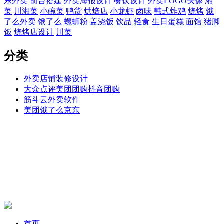
东外卖
前台搭建
外卖海报设计
餐饮设计
外卖LOGO头像
湘
菜
川湘菜
小碗菜
鸭货
烘焙店
小龙虾
卤味
韩式炸鸡
烧烤
饿
了么外卖
饿了么
螺蛳粉
盖浇饭
饮品
轻食
生日蛋糕
面馆
猪脚
饭
烧烤店设计
川菜
分类
外卖店铺装修设计
大众点评美团团购抖音团购
筋斗云外卖软件
美团饿了么京东
首页