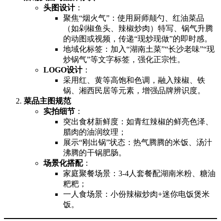
头图设计
：
聚焦“烟火气”：使用厨师颠勺、红油菜品
（如剁椒鱼头、辣椒炒肉）特写、锅气升腾
的动图或视频，传递“现炒现做”的即时感。
地域化标签：加入“湖南土菜”“长沙老味”“现
炒锅气”等文字标签，强化正宗性。
LOGO设计
：
采用红、黄等高饱和色调，融入辣椒、铁
锅、湘西民居等元素，增强品牌辨识度。
菜品主图规范
实拍细节
：
突出食材新鲜度：如青红辣椒的鲜亮色泽、
腊肉的油润纹理；
展示“刚出锅”状态：热气腾腾的米饭、汤汁
沸腾的干锅肥肠。
场景化搭配
：
家庭聚餐场景：3-4人套餐配湖南米粉、糖油
粑粑；
一人食场景：小份辣椒炒肉+迷你电饭煲米
饭。