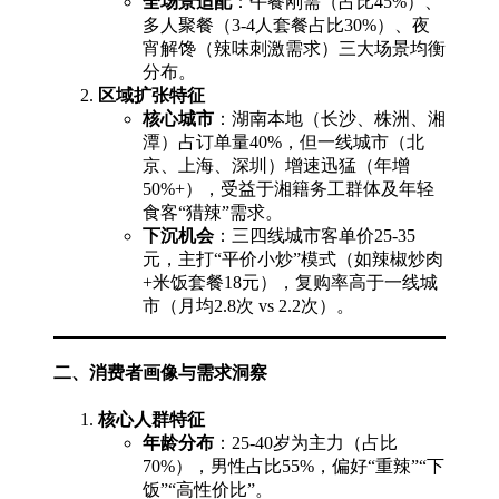
全场景适配
：午餐刚需（占比45%）、
多人聚餐（3-4人套餐占比30%）、夜
宵解馋（辣味刺激需求）三大场景均衡
分布。
区域扩张特征
核心城市
：湖南本地（长沙、株洲、湘
潭）占订单量40%，但一线城市（北
京、上海、深圳）增速迅猛（年增
50%+），受益于湘籍务工群体及年轻
食客“猎辣”需求。
下沉机会
：三四线城市客单价25-35
元，主打“平价小炒”模式（如辣椒炒肉
+米饭套餐18元），复购率高于一线城
市（月均2.8次 vs 2.2次）。
二、消费者画像与需求洞察
核心人群特征
年龄分布
：25-40岁为主力（占比
70%），男性占比55%，偏好“重辣”“下
饭”“高性价比”。