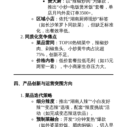
费大厨
：以“辣椒炒肉”为爆款，
推出“小炒+电饭煲米饭”套餐，单
店月均外卖订单3500+。
区域小店
：依托“湖南厨师现炒”标签
（如长沙笨罗卜同款菜），但缺乏标准
化，出餐效率低。
同质化竞争痛点
菜品雷同
：TOP10热销菜中，辣椒炒
肉、剁椒鱼头、小炒黄牛肉占比超
75%，创新不足。
价格内卷
：低价套餐拉低毛利（如15元
两荤一素），中小商家生存压力大。
四、产品创新与运营突围方向
菜品迭代策略
细分辣度
：推出“湖南人辣”“小白友好
辣”“变态辣”选项，配套“辣度挑战”活
动（如完成变态辣送饮品）。
预制菜融合
：开发“3分钟复热”爆款
（如外婆菜炒饭、腊肉焖锅），切入早