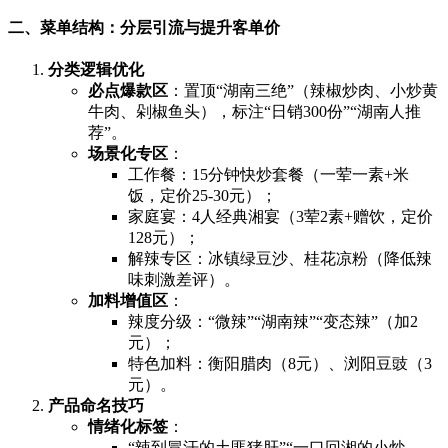
二、菜单结构：分层引流与提升客单价
分类逻辑优化
必点爆款区
：置顶“湖南三绝”（辣椒炒肉、小炒黄
牛肉、剁椒鱼头），标注“日销300份”“湖南人推
荐”。
场景化专区
：
工作餐：15分钟快炒套餐（一荤一素+米
饭，定价25-30元）；
家庭宴：4人经典湘宴（3荤2素+赠饮，定价
128元）；
解辣专区：冰镇绿豆沙、桂花凉粉（降低辣
味刺激差评）。
加料增值区
：
辣度分级：“微辣”“湖南辣”“变态辣”（加2
元）；
特色加料：衡阳腊肉（8元）、浏阳豆豉（3
元）。
产品命名技巧
情绪化标签
：
“辣到冒汗的土匪猪肝”“一口回湘的小炒