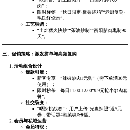
肉”；
限时标签：“秋日限定·板栗烧鸡”“老厨复刻·
毛氏红烧肉”。
工艺强调
：
“土灶猛火快炒”“茶油炒制”“衡阳腊肉熏制90
天”。
三、促销策略：激发拼单与高频复购
活动组合设计
爆款引流
：
新客专享：“辣椒炒肉1元购”（需下单满30元
使用）；
限时秒杀：每日11:00-12:00“9.9元抢小炒肉套
餐”。
社交裂变
：
“晒辣挑战赛”：用户上传“光盘辣照”返5元
券，带话题#湘菜魂#传播。
会员与私域运营
会员特权
：