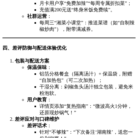
月卡用户享“免费加辣”“每周专属折扣菜”；
充值满200元送“终身米饭免费续”。
社群运营
：
每周三“湘菜小课堂”：推送菜谱（如“自制辣
椒炒肉”），附带满减券。
四、差评防御与配送体验优化
包装与配送方案
保温保味
：
铝箔分格餐盒（隔离汤汁）+ 保温袋，附赠
“自加热包”（可二次加热）；
干湿分离：剁椒鱼头汤汁独立包装，避免米
粉泡软。
用户教育
：
详情页添加“复热指南”：“微波高火1分钟，
还原现炒锅气！”
差评应对与口碑维护
差评话术
：
针对“不够辣”：“下次备注‘湖南辣’，送您一