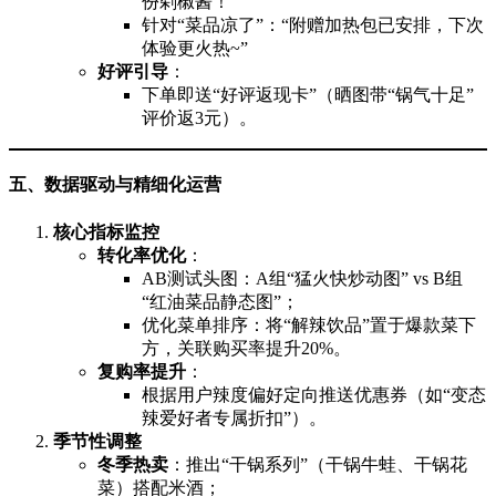
份剁椒酱！”
针对“菜品凉了”：“附赠加热包已安排，下次
体验更火热~”
好评引导
：
下单即送“好评返现卡”（晒图带“锅气十足”
评价返3元）。
五、数据驱动与精细化运营
核心指标监控
转化率优化
：
AB测试头图：A组“猛火快炒动图” vs B组
“红油菜品静态图”；
优化菜单排序：将“解辣饮品”置于爆款菜下
方，关联购买率提升20%。
复购率提升
：
根据用户辣度偏好定向推送优惠券（如“变态
辣爱好者专属折扣”）。
季节性调整
冬季热卖
：推出“干锅系列”（干锅牛蛙、干锅花
菜）搭配米酒；