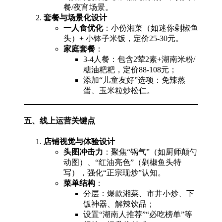
餐/夜宵场景。
套餐与场景化设计
一人食优化
：小份湘菜（如迷你剁椒鱼
头）+ 小钵子米饭，定价25-30元。
家庭套餐
：
3-4人餐：包含2荤2素+湖南米粉/
糖油粑粑，定价88-108元；
添加“儿童友好”选项：免辣蒸
蛋、玉米粒炒松仁。
五、线上运营关键点
店铺视觉与体验设计
头图冲击力
：聚焦“锅气”（如厨师颠勺
动图）、“红油亮色”（剁椒鱼头特
写），强化“正宗现炒”认知。
菜单结构
：
分层：爆款湘菜、市井小炒、下
饭神器、解辣饮品；
设置“湖南人推荐”“必吃榜单”等