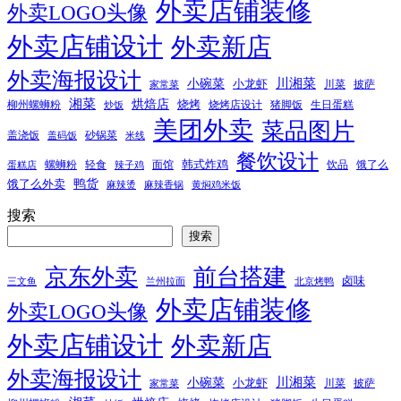
外卖店铺装修
外卖LOGO头像
外卖店铺设计
外卖新店
外卖海报设计
小碗菜
川湘菜
小龙虾
川菜
披萨
家常菜
湘菜
烘焙店
烧烤
柳州螺蛳粉
烧烤店设计
猪脚饭
生日蛋糕
炒饭
美团外卖
菜品图片
盖浇饭
砂锅菜
盖码饭
米线
餐饮设计
韩式炸鸡
螺蛳粉
轻食
面馆
饮品
饿了么
蛋糕店
辣子鸡
鸭货
饿了么外卖
麻辣烫
麻辣香锅
黄焖鸡米饭
搜索
搜索
京东外卖
前台搭建
卤味
三文鱼
兰州拉面
北京烤鸭
外卖店铺装修
外卖LOGO头像
外卖店铺设计
外卖新店
外卖海报设计
小碗菜
川湘菜
小龙虾
川菜
披萨
家常菜