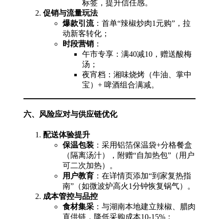
标签，提升信任感。
促销与流量玩法
爆款引流
：首单“辣椒炒肉1元购”，拉
动新客转化；
时段营销
：
午市专享：满40减10，赠送酸梅
汤；
夜宵档：湘味烧烤（牛油、掌中
宝）+ 啤酒组合满减。
六、风险应对与供应链优化
配送体验提升
保温包装
：采用铝箔保温袋+分格餐盒
（隔离汤汁），附赠“自加热包”（用户
可二次加热）。
用户教育
：在详情页添加“到家复热指
南”（如微波炉高火1分钟恢复锅气）。
成本管控与品控
食材集采
：与湖南本地建立辣椒、腊肉
直供链，降低采购成本10-15%；