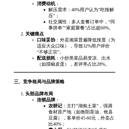
消费动机
：
解压需求：40%用户认为“吃辣解
压”；
社交属性：多人套餐订单中，“同
事拼单”“家庭聚餐”占比超60%。
关键痛点
口味妥协
：外卖湘菜普遍降低辣度（为
适应大众口味），导致32%用户评价
“不够正宗”。
配送损耗
：小炒类菜品易变凉、出水
（如擂椒皮蛋），差评率占比28%。
三、竞争格局与品牌策略
头部品牌布局
连锁品牌
：
农耕记
：主打“湖南土菜”，强调
食材原产地（如衡阳茶油、攸县
豆腐），客单价45-60元，外卖占
比40%；