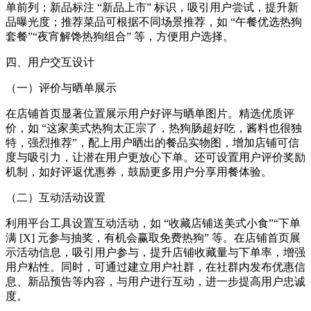
单前列；新品标注 “新品上市” 标识，吸引用户尝试，提升新
品曝光度；推荐菜品可根据不同场景推荐，如 “午餐优选热狗
套餐”“夜宵解馋热狗组合” 等，方便用户选择。​
四、用户交互设计​
（一）评价与晒单展示​
在店铺首页显著位置展示用户好评与晒单图片。精选优质评
价，如 “这家美式热狗太正宗了，热狗肠超好吃，酱料也很独
特，强烈推荐”，配上用户晒出的餐品实物图，增加店铺可信
度与吸引力，让潜在用户更放心下单。还可设置用户评价奖励
机制，如好评返优惠券，鼓励更多用户分享用餐体验。​
（二）互动活动设置​
利用平台工具设置互动活动，如 “收藏店铺送美式小食”“下单
满 [X] 元参与抽奖，有机会赢取免费热狗” 等。在店铺首页展
示活动信息，吸引用户参与，提升店铺收藏量与下单率，增强
用户粘性。同时，可通过建立用户社群，在社群内发布优惠信
息、新品预告等内容，与用户进行互动，进一步提高用户忠诚
度。​