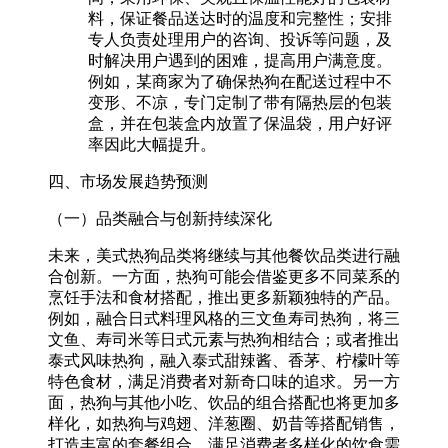
料，保证餐品送达时的温度和完整性；安排
专人负责处理用户的咨询、投诉等问题，及
时解决用户遇到的困难，提高用户满意度。
例如，某商家为了确保热狗在配送过程中不
变形、不凉，专门定制了带有隔热层的包装
盒，并在包装盒内放置了保温袋，用户好评
率因此大幅提升。​
四、市场发展趋势预测​
（一）品类融合与创新持续深化​
未来，美式热狗品类将继续与其他餐饮品类进行融
合创新。一方面，热狗可能会借鉴更多不同菜系的
烹饪手法和食材搭配，推出更多新颖独特的产品。
例如，融合日式料理风格的三文鱼寿司热狗，将三
文鱼、寿司米等日式元素与热狗相结合；或者推出
泰式风味热狗，融入泰式甜辣酱、香茅、柠檬叶等
特色食材，满足消费者对新奇口味的追求。另一方
面，热狗与其他小吃、饮品的组合搭配也将更加多
样化，如热狗与鸡翅、洋葱圈、奶昔等搭配销售，
打造丰富的套餐组合，满足消费者多样化的饮食需