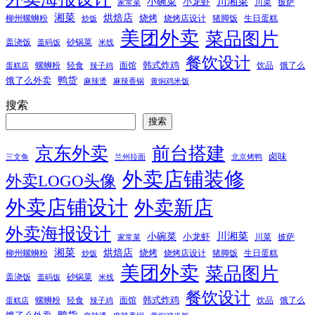
小碗菜
川湘菜
小龙虾
川菜
披萨
家常菜
湘菜
烘焙店
烧烤
柳州螺蛳粉
烧烤店设计
猪脚饭
生日蛋糕
炒饭
美团外卖
菜品图片
盖浇饭
砂锅菜
盖码饭
米线
餐饮设计
韩式炸鸡
螺蛳粉
轻食
面馆
饮品
饿了么
蛋糕店
辣子鸡
鸭货
饿了么外卖
麻辣烫
麻辣香锅
黄焖鸡米饭
搜索
搜索
京东外卖
前台搭建
卤味
三文鱼
兰州拉面
北京烤鸭
外卖店铺装修
外卖LOGO头像
外卖店铺设计
外卖新店
外卖海报设计
小碗菜
川湘菜
小龙虾
川菜
披萨
家常菜
湘菜
烘焙店
烧烤
柳州螺蛳粉
烧烤店设计
猪脚饭
生日蛋糕
炒饭
美团外卖
菜品图片
盖浇饭
砂锅菜
盖码饭
米线
餐饮设计
韩式炸鸡
螺蛳粉
轻食
面馆
饮品
饿了么
蛋糕店
辣子鸡
鸭货