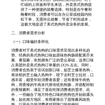
忙碌的上班族和学生来说，外卖美式热狗提
供了一种便捷的就餐选择。特别是在午餐和
晚餐时段，消费者可以在办公室或校园内轻
松下单，无需外出就餐，节省了时间成本，
这极大地促进了美式热狗外卖业务的发展。​
二、消费者需求分析​
（一）口味偏好多样化​
消费者对于美式热狗的口味需求呈现出多样化趋
势。经典的美式热狗口味如原味热狗肠搭配黄芥末
酱、番茄酱，依然拥有广泛的受众基础，这类口味
占美团外卖美式热狗订单量的 [X]% 左右。同时，
消费者也热衷于尝试创新口味，如芝士爆浆热狗，
将浓郁的芝士融入热狗中，咬下去时芝士拉丝，口
感丰富，颇受年轻消费者喜爱；还有香辣牛肉热
狗，用香辣的牛肉末代替传统热狗肠，并搭配特制
的香辣酱料，满足了喜欢吃辣消费者的需求。此
外，一些融合了地方特色口味的热狗也开始崭露头
角，如在南方地区，有商家推出了甜辣酱风味热
狗，以迎合当地消费者对甜辣口味的偏好。​