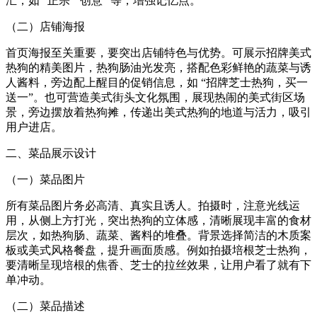
汇，如 “正宗”“创意” 等，增强记忆点。​
（二）店铺海报​
首页海报至关重要，要突出店铺特色与优势。可展示招牌美式
热狗的精美图片，热狗肠油光发亮，搭配色彩鲜艳的蔬菜与诱
人酱料，旁边配上醒目的促销信息，如 “招牌芝士热狗，买一
送一”。也可营造美式街头文化氛围，展现热闹的美式街区场
景，旁边摆放着热狗摊，传递出美式热狗的地道与活力，吸引
用户进店。​
二、菜品展示设计​
（一）菜品图片​
所有菜品图片务必高清、真实且诱人。拍摄时，注意光线运
用，从侧上方打光，突出热狗的立体感，清晰展现丰富的食材
层次，如热狗肠、蔬菜、酱料的堆叠。背景选择简洁的木质案
板或美式风格餐盘，提升画面质感。例如拍摄培根芝士热狗，
要清晰呈现培根的焦香、芝士的拉丝效果，让用户看了就有下
单冲动。​
（二）菜品描述​