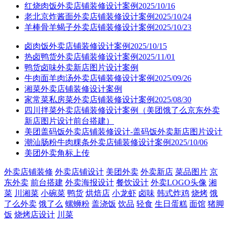
红烧肉饭外卖店铺装修设计案例2025/10/16
老北京炸酱面外卖店铺装修设计案例2025/10/24
羊棒骨羊蝎子外卖店铺装修设计案例2025/10/23
卤肉饭外卖店铺装修设计案例2025/10/15
热卤鸭货外卖店铺装修设计案例2025/11/01
鸭货卤味外卖新店图片设计案例
牛肉面羊肉汤外卖店铺装修设计案例2025/09/26
湘菜外卖店铺装修设计案例
家常菜私房菜外卖店铺装修设计案例2025/08/30
四川拌菜外卖店铺装修设计案例（美团饿了么京东外卖
新店图片设计前台搭建）
美团盖码饭外卖店铺装修设计-盖码饭外卖新店图片设计
潮汕肠粉牛肉粿条外卖店铺装修设计案例2025/10/06
美团外卖角标上传
外卖店铺装修
外卖店铺设计
美团外卖
外卖新店
菜品图片
京
东外卖
前台搭建
外卖海报设计
餐饮设计
外卖LOGO头像
湘
菜
川湘菜
小碗菜
鸭货
烘焙店
小龙虾
卤味
韩式炸鸡
烧烤
饿
了么外卖
饿了么
螺蛳粉
盖浇饭
饮品
轻食
生日蛋糕
面馆
猪脚
饭
烧烤店设计
川菜