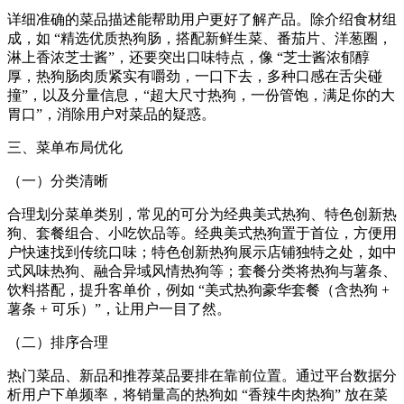
详细准确的菜品描述能帮助用户更好了解产品。除介绍食材组
成，如 “精选优质热狗肠，搭配新鲜生菜、番茄片、洋葱圈，
淋上香浓芝士酱”，还要突出口味特点，像 “芝士酱浓郁醇
厚，热狗肠肉质紧实有嚼劲，一口下去，多种口感在舌尖碰
撞”，以及分量信息，“超大尺寸热狗，一份管饱，满足你的大
胃口”，消除用户对菜品的疑惑。​
三、菜单布局优化​
（一）分类清晰​
合理划分菜单类别，常见的可分为经典美式热狗、特色创新热
狗、套餐组合、小吃饮品等。经典美式热狗置于首位，方便用
户快速找到传统口味；特色创新热狗展示店铺独特之处，如中
式风味热狗、融合异域风情热狗等；套餐分类将热狗与薯条、
饮料搭配，提升客单价，例如 “美式热狗豪华套餐（含热狗 +
薯条 + 可乐）”，让用户一目了然。​
（二）排序合理​
热门菜品、新品和推荐菜品要排在靠前位置。通过平台数据分
析用户下单频率，将销量高的热狗如 “香辣牛肉热狗” 放在菜