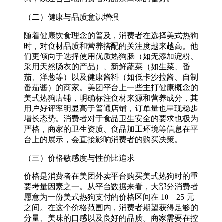
（二）健康与品质意识增强​
随着健康饮食理念的普及，消费者在选择美式热狗
时，对食材品质和营养搭配的关注度越来越高。他
们更倾向于选择使用优质热狗肠（如无添加淀粉、
采用天然肠衣的产品）、新鲜蔬菜（如生菜、番
茄、洋葱等）以及健康酱料（如低卡沙拉酱、自制
番茄酱）的商家。美团平台上一些主打健康概念的
美式热狗店铺，明确标注食材来源和营养成分，其
用户好评率明显高于普通店铺，订单量也呈现稳步
增长态势。消费者对于食品卫生安全的要求也极为
严格，商家的卫生资质、食品加工环境等信息在平
台上的展示，会直接影响消费者的购买决策。​
（三）价格敏感度与性价比追求​
价格是消费者在美团外卖平台购买美式热狗时的重
要考量因素之一。从平台数据来看，大部分消费者
愿意为一份美式热狗支付的价格区间在 10 – 25 元
之间。在这个价格范围内，消费者期望获得足够的
分量、美味的口感以及良好的品质。商家需要在控