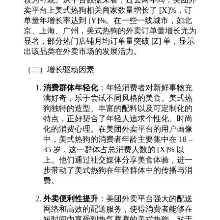
卖平台上美式热狗相关商家数量增长了 [X]%，订
单量年增长率达到 [Y]%。在一些一线城市，如北
京、上海、广州，美式热狗的外卖订单量增长尤为
显著，部分热门店铺月均订单量突破 [Z] 单，显示
出该品类在外卖市场的发展活力。​
（二）增长驱动因素​
消费群体年轻化
：年轻消费者对新鲜事物充
满好奇，乐于尝试不同风格的美食。美式热
狗独特的造型、丰富的配料以及可定制化的
特点，正好契合了年轻人追求个性化、时尚
化的消费心理。在美团外卖平台的用户画像
中，美式热狗的消费者年龄主要集中在 18 –
35 岁，这一群体占总消费人数的 [X]% 以
上。他们通过社交媒体分享美食体验，进一
步带动了美式热狗在年轻群体中的传播与消
费。​
外卖便利性提升
：美团外卖平台强大的配送
网络和高效的配送服务，使得消费者能够在
短时间内享受到热气腾腾的美式热狗。对于