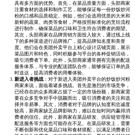
具有多方面的优势。首先，在菜品质量方面，头部商家
注重食材的选择和制作工艺，能够保证每一份炒饭炒河
粉的口感和品质稳定。例如，他们会选用优质的大米和
新鲜的蔬菜、肉类等食材，严格按照标准化的烹饪流程
进行制作，确保菜品的口味和卫生符合消费者的期望。
其次，头部商家在品牌营销方面投入较大，通过线上线
下的多种渠道进行品牌推广，提高品牌知名度和美誉
度。他们会在美团外卖平台上精心设计店铺页面，展示
菜品图片和特色，同时积极参与平台的各种促销活动，
吸引消费者下单。此外，头部商家通常拥有完善的配送
服务体系，与专业的配送团队合作，能够保证订单的及
时送达，提高消费者的用餐体验。
新进入者挑战
：对于新进入美团外卖平台的炒饭炒河粉
商家来说，面临着诸多挑战。首先是激烈的市场竞争，
已经存在的众多商家占据了一定的市场份额，新商家需
要在众多竞争对手中脱颖而出，吸引消费者的关注和选
择并非易事。其次，消费者对于品牌的认知度和忠诚度
较高，新商家缺乏品牌影响力，难以在短时间内赢得消
费者的信任。此外，新商家在菜品研发、供应链管理和
配送服务等方面也可能存在不足。在菜品研发上，需要
不断创新和优化菜品口味和食材搭配，以满足消费者日