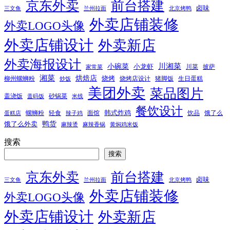
京东外卖
前台搭建
卤味
三文鱼
兰州拉面
北京烤鸭
外卖店铺装修
外卖LOGO头像
外卖店铺设计
外卖新店
外卖海报设计
小碗菜
川湘菜
小龙虾
川菜
披萨
家常菜
湘菜
烘焙店
烧烤
柳州螺蛳粉
烧烤店设计
猪脚饭
生日蛋糕
炒饭
美团外卖
菜品图片
盖浇饭
砂锅菜
盖码饭
米线
餐饮设计
韩式炸鸡
螺蛳粉
轻食
面馆
饮品
饿了么
蛋糕店
辣子鸡
鸭货
饿了么外卖
麻辣烫
麻辣香锅
黄焖鸡米饭
搜索
搜索
京东外卖
前台搭建
卤味
三文鱼
兰州拉面
北京烤鸭
外卖店铺装修
外卖LOGO头像
外卖店铺设计
外卖新店