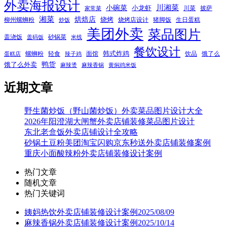
外卖海报设计
小碗菜
川湘菜
小龙虾
川菜
披萨
家常菜
湘菜
烘焙店
烧烤
柳州螺蛳粉
烧烤店设计
猪脚饭
生日蛋糕
炒饭
美团外卖
菜品图片
盖浇饭
砂锅菜
盖码饭
米线
餐饮设计
韩式炸鸡
螺蛳粉
轻食
面馆
饮品
饿了么
蛋糕店
辣子鸡
鸭货
饿了么外卖
麻辣烫
麻辣香锅
黄焖鸡米饭
近期文章
野生菌炒饭（野山菌炒饭）外卖菜品图片设计大全
2026年阳澄湖大闸蟹外卖店铺装修菜品图片设计
东北老盒饭外卖店铺设计全攻略
砂锅土豆粉美团淘宝闪购京东秒送外卖店铺装修案例
重庆小面酸辣粉外卖店铺装修设计案例
热门文章
随机文章
热门关键词
姨妈热饮外卖店铺装修设计案例2025/08/09
麻辣香锅外卖店铺装修设计案例2025/10/14