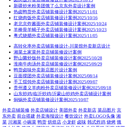
新疆炒米粉美团饿了么京东外卖设计案例
热卤鸭货外卖店铺装修设计案例2025/11/01
红烧肉饭外卖店铺装修设计案例2025/10/16
老北京炸酱面外卖店铺装修设计案例2025/10/24
羊棒骨羊蝎子外卖店铺装修设计案例2025/10/23
粤式烧腊外卖店铺装修设计案例2025/11/05
高转化率外卖店铺装修设计-川菜馆外卖新店设计
湘菜土家菜外卖店铺装修设计案例
野山菌炒饭外卖店铺装修设计案例2025/10/28
淮南牛肉汤外卖店铺装修设计案例2025/09/29
鸭货卤味外卖新店图片设计案例
豆面搅团外卖店铺装修设计案例2025/08/14
手工馄饨外卖店铺装修设计案例2025/09/07
贵州遵义羊肉粉外卖店铺装修设计案例2025/09/18
山东炒鸡/临沂炒鸡/沂蒙山炒鸡外卖店铺设计案例
焖锅外卖店铺装修设计案例2025/10/07
外卖店铺装修
外卖店铺设计
美团外卖
外卖新店
菜品图片
京
东外卖
前台搭建
外卖海报设计
餐饮设计
外卖LOGO头像
湘
菜
川湘菜
小碗菜
鸭货
烘焙店
小龙虾
卤味
韩式炸鸡
烧烤
饿