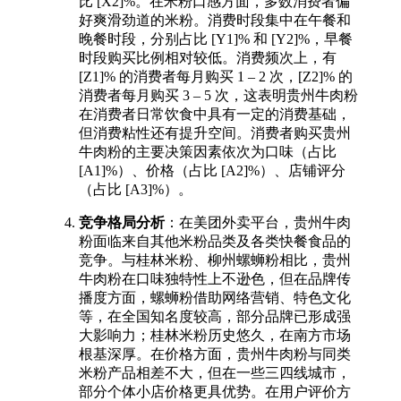
比 [X2]%。在米粉口感方面，多数消费者偏
好爽滑劲道的米粉。消费时段集中在午餐和
晚餐时段，分别占比 [Y1]% 和 [Y2]%，早餐
时段购买比例相对较低。消费频次上，有
[Z1]% 的消费者每月购买 1 – 2 次，[Z2]% 的
消费者每月购买 3 – 5 次，这表明贵州牛肉粉
在消费者日常饮食中具有一定的消费基础，
但消费粘性还有提升空间。消费者购买贵州
牛肉粉的主要决策因素依次为口味（占比
[A1]%）、价格（占比 [A2]%）、店铺评分
（占比 [A3]%）。​
竞争格局分析
：在美团外卖平台，贵州牛肉
粉面临来自其他米粉品类及各类快餐食品的
竞争。与桂林米粉、柳州螺蛳粉相比，贵州
牛肉粉在口味独特性上不逊色，但在品牌传
播度方面，螺蛳粉借助网络营销、特色文化
等，在全国知名度较高，部分品牌已形成强
大影响力；桂林米粉历史悠久，在南方市场
根基深厚。在价格方面，贵州牛肉粉与同类
米粉产品相差不大，但在一些三四线城市，
部分个体小店价格更具优势。在用户评价方