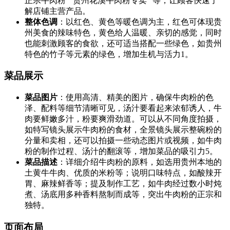
正宗牛肉粉”“贵州花溪牛肉粉专卖” 等，让顾客快速了
解店铺主营产品。
整体色调
：以红色、黄色等暖色调为主，红色可体现贵
州美食的辣味特色，黄色给人温暖、亲切的感觉，同时
也能刺激顾客的食欲，还可适当搭配一些绿色，如贵州
特色的竹子等元素的绿色，增加生机与活力1。
菜品展示
菜品图片
：使用高清、精美的图片，确保牛肉粉的色
泽、配料等细节清晰可见，汤汁要看起来浓郁诱人，牛
肉要鲜嫩多汁，粉要爽滑劲道。可以从不同角度拍摄，
如特写镜头展示牛肉粉的食材，全景镜头展示整碗粉的
分量和卖相，还可以拍摄一些动态图片或视频，如牛肉
粉的制作过程、汤汁的翻滚等，增加菜品的吸引力5。
菜品描述
：详细介绍牛肉粉的原料，如选用贵州本地的
土黄牛牛肉、优质的米粉等；说明口味特点，如酸辣开
胃、麻辣鲜香等；提及制作工艺，如牛肉经过数小时炖
煮、汤底用多种香料熬制而成等，突出牛肉粉的正宗和
独特。
页面布局