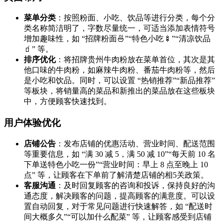
菜单分类
：按照粉面、小吃、饮品等进行分类，每个分
类名称简洁明了，字数尽量统一，可适当添加表情符号
增加趣味性，如 “招牌粉面🍜”“特色小吃🍢”“清凉饮品
🧃” 等。
排序优化
：将招牌贵州牛肉粉放在菜单首位，其次是其
他口味的牛肉粉，如麻辣牛肉粉、番茄牛肉粉等，然后
是小吃和饮品。同时，可以设置 “热销推荐”“新品推荐”
等板块，将销量高的菜品和新推出的菜品放在这些板块
中，方便顾客快速找到。
用户体验优化
店铺公告
：发布店铺的优惠活动、营业时间、配送范围
等重要信息，如 “满 30 减 5，满 50 减 10”“每天前 10 名
下单送特色小吃一份”“营业时间：早上 8 点至晚上 10
点” 等，让顾客在下单前了解清楚店铺的相5关政策。
客服沟通
：及时回复顾客的咨询和投诉，保持良好的沟
通态度，解决顾客的问题，提高顾客的满意度。可以设
置自动回复，对于常见问题进行快速解答，如 “配送时
间大概多久”“可以加什么配菜” 等，让顾客感受到店铺