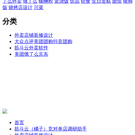
了么外卖
饿了么
螺蛳粉
盖浇饭
饮品
轻食
生日蛋糕
面馆
猪脚
饭
烧烤店设计
川菜
分类
外卖店铺装修设计
大众点评美团团购抖音团购
筋斗云外卖软件
美团饿了么京东
首页
筋斗云（橘子）竞对单店调研助手