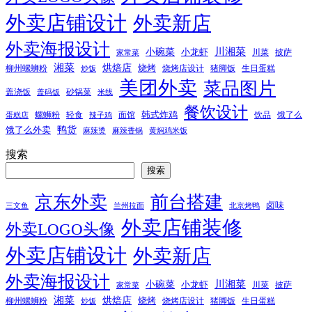
外卖店铺设计
外卖新店
外卖海报设计
小碗菜
川湘菜
小龙虾
川菜
披萨
家常菜
湘菜
烘焙店
烧烤
柳州螺蛳粉
烧烤店设计
猪脚饭
生日蛋糕
炒饭
美团外卖
菜品图片
盖浇饭
砂锅菜
盖码饭
米线
餐饮设计
韩式炸鸡
螺蛳粉
轻食
面馆
饮品
饿了么
蛋糕店
辣子鸡
鸭货
饿了么外卖
麻辣烫
麻辣香锅
黄焖鸡米饭
搜索
搜索
京东外卖
前台搭建
卤味
三文鱼
兰州拉面
北京烤鸭
外卖店铺装修
外卖LOGO头像
外卖店铺设计
外卖新店
外卖海报设计
小碗菜
川湘菜
小龙虾
川菜
披萨
家常菜
湘菜
烘焙店
烧烤
柳州螺蛳粉
烧烤店设计
猪脚饭
生日蛋糕
炒饭