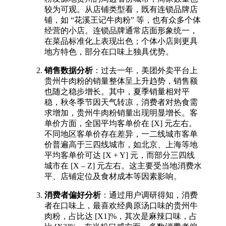
较为可观。从店铺类型看，既有连锁品牌店
铺，如 “花溪王记牛肉粉” 等，也有众多个体
经营的小店。连锁品牌通常店面形象统一，
在菜品标准化上表现出色；个体小店则更具
地方特色，部分在口味上独具优势。​
销售数据分析
：过去一年，美团外卖平台上
贵州牛肉粉的销量整体呈上升趋势，销售额
也随之稳步增长。其中，夏季销量相对平
稳，秋冬季节因天气转凉，消费者对热食需
求增加，贵州牛肉粉销量出现明显增长。客
单价方面，全国平均客单价在 [X] 元左右。
不同地区客单价存在差异，一二线城市客单
价普遍高于三四线城市，如北京、上海等地
平均客单价可达 [X + Y] 元，而部分三四线
城市在 [X – Z] 元左右。这主要受当地消费水
平、店铺定位及食材成本等因素影响。​
消费者偏好分析
：通过用户调研得知，消费
者在口味上，最喜欢经典原汤口味的贵州牛
肉粉，占比达 [X1]%，其次是麻辣口味，占