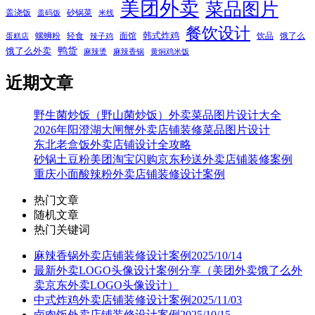
美团外卖
菜品图片
盖浇饭
砂锅菜
盖码饭
米线
餐饮设计
韩式炸鸡
螺蛳粉
轻食
面馆
饮品
饿了么
蛋糕店
辣子鸡
鸭货
饿了么外卖
麻辣烫
麻辣香锅
黄焖鸡米饭
近期文章
野生菌炒饭（野山菌炒饭）外卖菜品图片设计大全
2026年阳澄湖大闸蟹外卖店铺装修菜品图片设计
东北老盒饭外卖店铺设计全攻略
砂锅土豆粉美团淘宝闪购京东秒送外卖店铺装修案例
重庆小面酸辣粉外卖店铺装修设计案例
热门文章
随机文章
热门关键词
麻辣香锅外卖店铺装修设计案例2025/10/14
最新外卖LOGO头像设计案例分享（美团外卖饿了么外
卖京东外卖LOGO头像设计）
中式炸鸡外卖店铺装修设计案例2025/11/03
卤肉饭外卖店铺装修设计案例2025/10/15