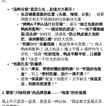
心。
​“汤料分装”是定心丸，必须大力展示！​
在店铺最显眼的位置（头图、海报、公告）​
，就要
用图片和文字强调你的分装解决方案：
​“烤鸭&干料&汤汁分开装”：​
​ 展示 ​
​“独立包装的烤
鸭肉和配料”、“一袋浓郁的原汤”、“一包干碟辣椒
面/花生碎”​
​ 的特写，强调其 ​
​“防止鸭皮被久泡软
烂、保持酥韧口感”​
​ 的巨大优势。
​“到家DIY”乐趣指南：​
​ 配超简单示意图：“1. 倒入
鸭肉和配料 2. 浇上热汤 3. 撒上干碟 4. 搅拌均匀 5.
开吃！”强调 ​
​“吃前现泡，鸭皮半酥半软，口感最
佳！”​
这是一个巨大的加分项。
​“包装扎实”防漏洒：​
展示 ​
​“厚实、带密封圈的塑料碗”​
​ 和 ​
​“牢固的包装
盒”​
​ ，写上 ​
​“密封防漏，汤汁一滴不洒！”​
使用 ​
​“保温袋”​
​ 配送？拍图片！大字标注 ​
​“保温直
达，到家依然滚烫！”​
4. 塑造“川味经典”的品牌形象—— “地道”的价值感
线上不只是卖一盆菜，更是卖一种认知：“我这家才是最正宗