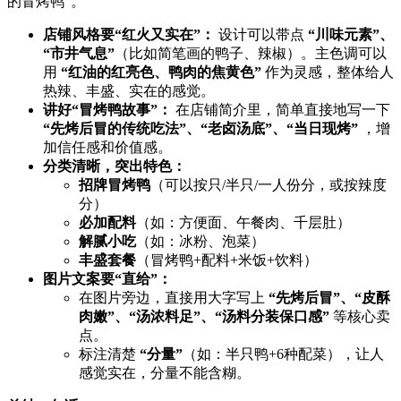
的冒烤鸭”。
店铺风格要“红火又实在”：​
​ 设计可以带点 ​
​“川味元素”、
“市井气息”​
​（比如简笔画的鸭子、辣椒）。主色调可以
用 ​
​“红油的红亮色、鸭肉的焦黄色”​
​ 作为灵感，整体给人
热辣、丰盛、实在的感觉。
讲好“冒烤鸭故事”：​
​ 在店铺简介里，简单直接地写一下 ​
“先烤后冒的传统吃法”、“老卤汤底”、“当日现烤”​
​ ，增
加信任感和价值感。
分类清晰，突出特色：​
招牌冒烤鸭
​（可以按只/半只/一人份分，或按辣度
分）
必加配料
​（如：方便面、午餐肉、千层肚）
解腻小吃
​（如：冰粉、泡菜）
丰盛套餐
​（冒烤鸭+配料+米饭+饮料）
图片文案要“直给”：​
在图片旁边，直接用大字写上 ​
​“先烤后冒”、“皮酥
肉嫩”、“汤浓料足”、“汤料分装保口感”​
​ 等核心卖
点。
标注清楚 ​
​“分量”​
​（如：半只鸭+6种配菜），让人
感觉实在，分量不能含糊。