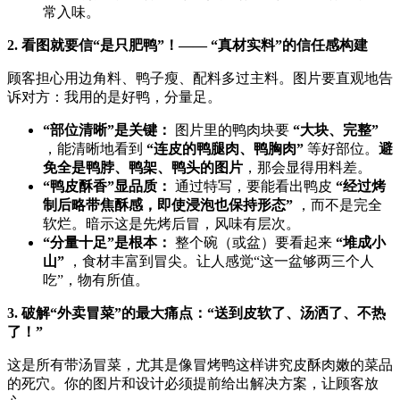
常入味。
2. 看图就要信“是只肥鸭”！—— “真材实料”的信任感构建
顾客担心用边角料、鸭子瘦、配料多过主料。图片要直观地告
诉对方：我用的是好鸭，分量足。
​“部位清晰”是关键：​
​ 图片里的鸭肉块要 ​
​“大块、完整”​
，能清晰地看到 ​
​“连皮的鸭腿肉、鸭胸肉”​
​ 等好部位。​
避
免全是鸭脖、鸭架、鸭头的图片
，那会显得用料差。
​“鸭皮酥香”显品质：​
​ 通过特写，要能看出鸭皮 ​
​“经过烤
制后略带焦酥感，即使浸泡也保持形态”​
​ ，而不是完全
软烂。暗示这是先烤后冒，风味有层次。
​“分量十足”是根本：​
​ 整个碗（或盆）要看起来 ​
​“堆成小
山”​
​ ，食材丰富到冒尖。让人感觉“这一盆够两三个人
吃”，物有所值。
3. 破解“外卖冒菜”的最大痛点：“送到皮软了、汤洒了、不热
了！”​
这是所有带汤冒菜，尤其是像冒烤鸭这样讲究皮酥肉嫩的菜品
的死穴。你的图片和设计必须提前给出解决方案，让顾客放