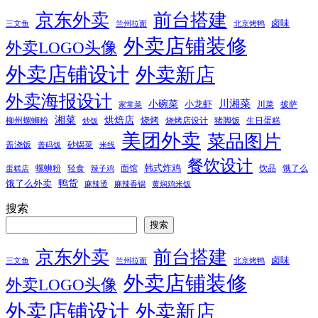
京东外卖
前台搭建
卤味
三文鱼
兰州拉面
北京烤鸭
外卖店铺装修
外卖LOGO头像
外卖店铺设计
外卖新店
外卖海报设计
小碗菜
川湘菜
小龙虾
川菜
披萨
家常菜
湘菜
烘焙店
烧烤
柳州螺蛳粉
烧烤店设计
猪脚饭
生日蛋糕
炒饭
美团外卖
菜品图片
盖浇饭
砂锅菜
盖码饭
米线
餐饮设计
韩式炸鸡
螺蛳粉
轻食
面馆
饮品
饿了么
蛋糕店
辣子鸡
鸭货
饿了么外卖
麻辣烫
麻辣香锅
黄焖鸡米饭
搜索
搜索
京东外卖
前台搭建
卤味
三文鱼
兰州拉面
北京烤鸭
外卖店铺装修
外卖LOGO头像
外卖店铺设计
外卖新店