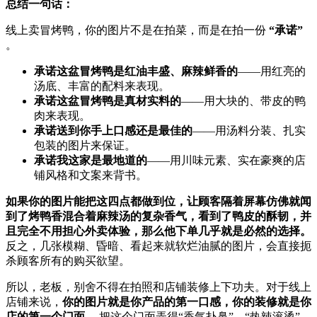
总结一句话：​
线上卖冒烤鸭，你的图片不是在拍菜，而是在拍一份 ​
​“承诺”​
。
承诺这盆冒烤鸭是红油丰盛、麻辣鲜香的
——用红亮的
汤底、丰富的配料来表现。
承诺这盆冒烤鸭是真材实料的
——用大块的、带皮的鸭
肉来表现。
承诺送到你手上口感还是最佳的
——用汤料分装、扎实
包装的图片来保证。
承诺我这家是最地道的
——用川味元素、实在豪爽的店
铺风格和文案来背书。
如果你的图片能把这四点都做到位，让顾客隔着屏幕仿佛就闻
到了烤鸭香混合着麻辣汤的复杂香气，看到了鸭皮的酥韧，并
且完全不用担心外卖体验，那么他下单几乎就是必然的选择。​
反之，几张模糊、昏暗、看起来就软烂油腻的图片，会直接扼
杀顾客所有的购买欲望。
所以，老板，别舍不得在拍照和店铺装修上下功夫。对于线上
店铺来说，​
你的图片就是你产品的第一口感，你的装修就是你
店的第一个门面。​
​ 把这个门面弄得“香气扑鼻”、“热辣滚烫”，