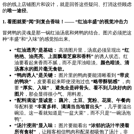
你的线上店铺图片和设计，就是回答这些疑问、打消这些顾虑
的
唯一途径
。
1. 看图就要“闻”到复合香味！—— “红油丰盛”的视觉冲击力
冒烤鸭的灵魂是那一锅红油汤底和烤鸭的结合。图片必须把这
种“丰盛”和“入味”的感觉拍出来。
​“红油透亮”是基础：​
​ 高清图片里，汤底必须呈现出 ​
​“红
艳艳、油亮亮、上面飘着芝麻和香料”​
​ 的诱人状态。红
油要看起来香而不腻，而不是浑浊暗淡。​
颜色暗淡、清
汤寡水的图片毫无食欲。​
​“鸭肉诱人”是关键：​
​ 图片里的鸭肉要能清晰看到 ​
​“带皮
的鸭块”​
​ ，皮要看起来即使浸泡过也 ​
​“略带酥韧感”​
​ ，肉
要 ​
​“厚实、入味”​
​ 。​
避免全是碎骨头、看不到几块好肉的
图片
，那会显得很小气、用料差。
​“配料满溢”显诚意：​
​ ​
藕片、土豆、宽粉、花菜、午餐肉
等配料要 ​
​“丰富多样、满满当当地冒出头”​
​ ，几乎要溢出
碗沿。这一看就知道是“一盆大菜”，而不只是“一碗汤泡
鸭”。
​“汤汁浸润”显入味：​
​ 图片要能看出 ​
​“浓郁的汤汁半浸着
所有食材”​
​ ，让顾客相信鸭肉和配菜都吸饱了汤汁，非