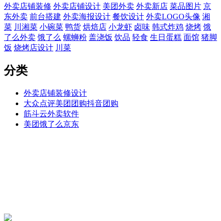
外卖店铺装修
外卖店铺设计
美团外卖
外卖新店
菜品图片
京
东外卖
前台搭建
外卖海报设计
餐饮设计
外卖LOGO头像
湘
菜
川湘菜
小碗菜
鸭货
烘焙店
小龙虾
卤味
韩式炸鸡
烧烤
饿
了么外卖
饿了么
螺蛳粉
盖浇饭
饮品
轻食
生日蛋糕
面馆
猪脚
饭
烧烤店设计
川菜
分类
外卖店铺装修设计
大众点评美团团购抖音团购
筋斗云外卖软件
美团饿了么京东