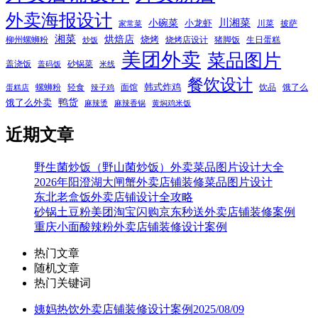
外卖海报设计
小碗菜
川湘菜
小龙虾
川菜
披萨
家常菜
湘菜
烘焙店
烧烤
柳州螺蛳粉
烧烤店设计
猪脚饭
生日蛋糕
炒饭
美团外卖
菜品图片
盖浇饭
砂锅菜
盖码饭
米线
餐饮设计
韩式炸鸡
螺蛳粉
轻食
面馆
饮品
饿了么
蛋糕店
辣子鸡
鸭货
饿了么外卖
麻辣烫
麻辣香锅
黄焖鸡米饭
近期文章
野生菌炒饭（野山菌炒饭）外卖菜品图片设计大全
2026年阳澄湖大闸蟹外卖店铺装修菜品图片设计
东北老盒饭外卖店铺设计全攻略
砂锅土豆粉美团淘宝闪购京东秒送外卖店铺装修案例
重庆小面酸辣粉外卖店铺装修设计案例
热门文章
随机文章
热门关键词
姨妈热饮外卖店铺装修设计案例2025/08/09