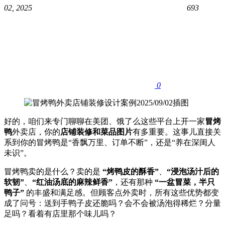
02, 2025
693
0
好的，咱们来专门聊聊在美团、饿了么这些平台上开一家
冒烤
鸭
外卖店，你的
店铺装修和菜品图片
有多重要。这事儿直接关
系到你的冒烤鸭是“香飘万里、订单不断”，还是“养在深闺人
未识”。
冒烤鸭卖的是什么？卖的是 ​
​“烤鸭皮的酥香”​
、
​“浸泡汤汁后的
软韧”​
、
​“红油汤底的麻辣鲜香”​
，还有那种 ​
​“一盆冒菜，半只
鸭子”​
​ 的丰盛和满足感。但顾客点外卖时，所有这些优势都变
成了问号：送到手鸭子皮还脆吗？会不会被汤泡得稀烂？分量
足吗？看着有店里那个味儿吗？