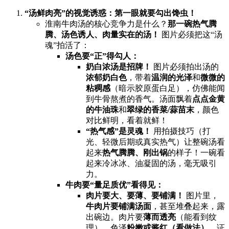
​“汤鲜肉亮”的视觉诱惑：第一眼就要勾出馋虫！​
淮南牛肉汤的核心竞争力是什么？​
那一碗热气腾
腾、汤色诱人、肉量实在的汤！​
​ 图片必须把这“汤
魂”拍活了：
汤色要“正”得勾人：​
奶白浓汤是招牌！​
​ 图片必须拍出汤的
浓郁奶白色
，带着
温润的光泽
和
微微的
粘稠感
​（暗示胶原蛋白足），仿佛能闻
到牛骨熬煮的香气。汤面飘着
点点金黄
的牛油珠
和
翠绿的香菜/蒜苗末
，颜色
对比鲜明，看着就鲜！
​“热气感”是灵魂！​
​ 用拍摄技巧（打
光、轻微后期或真实热气）让整碗汤看
起来
热气腾腾、刚出锅
的样子！一碗看
起来冷冰冰、油凝固的汤，毫无吸引
力。
牛肉要“量足质优”看得见：​
肉片要大、要薄、要铺满！​
​ 图片里，​
牛肉片要铺满汤面
，甚至堆叠起来，露
出碗边。肉片要
薄而透亮
​（能看到纹
理），色泽
粉嫩或酱红（看做法）​
，证