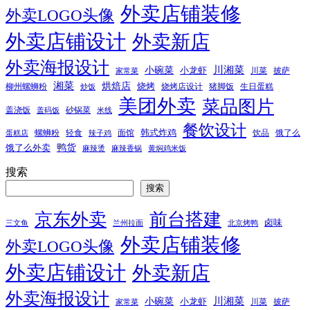
外卖店铺装修
外卖LOGO头像
外卖店铺设计
外卖新店
外卖海报设计
小碗菜
川湘菜
小龙虾
川菜
披萨
家常菜
湘菜
烘焙店
烧烤
柳州螺蛳粉
烧烤店设计
猪脚饭
生日蛋糕
炒饭
美团外卖
菜品图片
盖浇饭
砂锅菜
盖码饭
米线
餐饮设计
韩式炸鸡
螺蛳粉
轻食
面馆
饮品
饿了么
蛋糕店
辣子鸡
鸭货
饿了么外卖
麻辣烫
麻辣香锅
黄焖鸡米饭
搜索
搜索
京东外卖
前台搭建
卤味
三文鱼
兰州拉面
北京烤鸭
外卖店铺装修
外卖LOGO头像
外卖店铺设计
外卖新店
外卖海报设计
小碗菜
川湘菜
小龙虾
川菜
披萨
家常菜