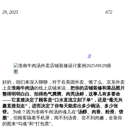
29, 2025
672
0
好的，咱们来深入聊聊，对于在美团外卖、饿了么、京东外卖
上卖
淮南牛肉汤
的线上店铺来说，​
把你的店铺装修和菜品图片
整得明明白白、拍得热气腾腾、肉亮汤鲜，这事儿有多要命
——它直接决定了顾客是“口水直流立刻下单”，还是“毫无兴
趣直接划走”，进而决定了你每天能卖出多少碗汤、多少张
饼。​
​ 为啥？因为淮南牛肉汤的魂儿在“
汤醇、肉香、粉滑、饼
脆
”，但顾客隔着手机屏，闻不到汤香、尝不到肉嫩，全靠你
的图来“勾魂”和“打包票”。