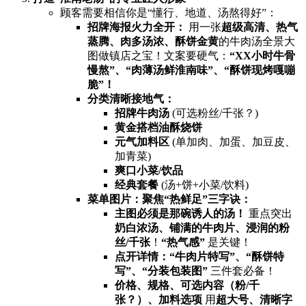
顾客需要相信你是“懂行、地道、汤熬得好”：
招牌海报火力全开：​
​ 用一张
超级高清、热气
蒸腾、肉多汤浓、酥饼金黄
的牛肉汤全景大
图做镇店之宝！文案要硬气：​
​“XX小时牛骨
慢熬”、“肉薄汤鲜淮南味”、“酥饼现烤嘎嘣
脆”！​
分类清晰接地气：​
招牌牛肉汤
​ (可选粉丝/千张？)
黄金搭档油酥烧饼
元气加料区
​ (单加肉、加蛋、加豆皮、
加青菜)
爽口小菜/饮品
经典套餐
​ (汤+饼+小菜/饮料)
菜单图片：聚焦“热鲜足”三字诀：​
主图必须是那碗诱人的汤！​
​ 重点突出
奶白浓汤、铺满的牛肉片、浸润的粉
丝/千张
​！​
​“热气感”​
​ 是关键！
点开详情：“牛肉片特写”、“酥饼特
写”、“分装包装图”​
​ 三件套必备！
价格、规格、可选内容（粉/千
张？）、加料选项
​ 用
超大号、清晰字