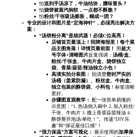
怕
送到手汤凉了，牛油结块，膻味冒头？​
怕
烧饼被蒸汽焖软，一点都不酥脆？​
怕
粉丝/千张吸汤膨胀，糊成一团？​
专业的设计和图片是“定海神针”，必须亮出解决方
案：​
​“汤饼粉分离”是核武器！必须C位高亮！​
店铺首页最顶上！招牌海报里！每个菜
品主图角落！详情页最前面！​
​ 用
超大
号字体+清晰图片
反复强调：​
汤桶/盒、
粉丝/千张盒、牛肉片盒、烧饼独立
袋、香菜/蒜苗/辣油独立小包！​
高清实拍分装图：​
​ 拍清楚
密封严实的
汤桶（盖紧防漏）、粉丝盒、牛肉盒、
独立包装的酥饼袋、小料包
​！标签清晰
更好。
步骤图直观教学：​
​ 配一张简单易懂的
示意图：“1. 热汤倒入碗中 2. 加入粉丝/
千张、牛肉片 3. 撒上香菜蒜苗辣油 4.
酥饼掰开泡汤/单吃！”。传递“DIY乐
趣”和“保证最佳口感”！
​“强力保温”方案可视化：​
​ 展示使用的
加厚保