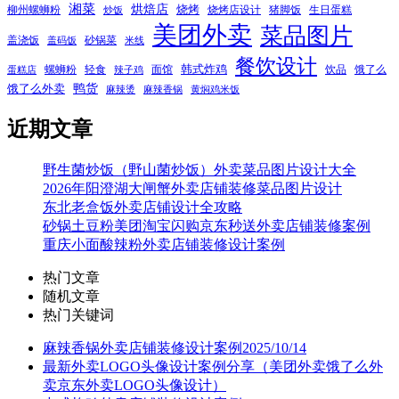
湘菜
烘焙店
烧烤
柳州螺蛳粉
烧烤店设计
猪脚饭
生日蛋糕
炒饭
美团外卖
菜品图片
盖浇饭
砂锅菜
盖码饭
米线
餐饮设计
韩式炸鸡
螺蛳粉
轻食
面馆
饮品
饿了么
蛋糕店
辣子鸡
鸭货
饿了么外卖
麻辣烫
麻辣香锅
黄焖鸡米饭
近期文章
野生菌炒饭（野山菌炒饭）外卖菜品图片设计大全
2026年阳澄湖大闸蟹外卖店铺装修菜品图片设计
东北老盒饭外卖店铺设计全攻略
砂锅土豆粉美团淘宝闪购京东秒送外卖店铺装修案例
重庆小面酸辣粉外卖店铺装修设计案例
热门文章
随机文章
热门关键词
麻辣香锅外卖店铺装修设计案例2025/10/14
最新外卖LOGO头像设计案例分享（美团外卖饿了么外
卖京东外卖LOGO头像设计）