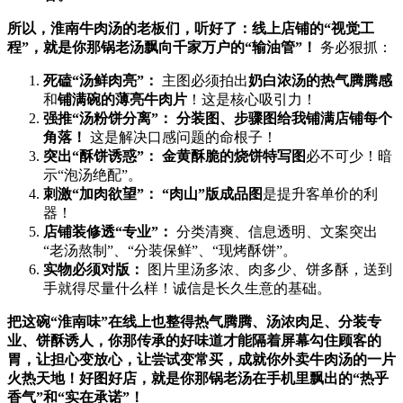
所以，淮南牛肉汤的老板们，听好了：线上店铺的“视觉工
程”，就是你那锅老汤飘向千家万户的“输油管”！​
​ 务必狠抓：
死磕“汤鲜肉亮”：​
​ 主图必须拍出
奶白浓汤的热气腾腾感
和
铺满碗的薄亮牛肉片
​！这是核心吸引力！
强推“汤粉饼分离”：​
​ ​
分装图、步骤图给我铺满店铺每个
角落！​
​ 这是解决口感问题的命根子！
突出“酥饼诱惑”：​
​ ​
金黄酥脆的烧饼特写图
必不可少！暗
示“泡汤绝配”。
刺激“加肉欲望”：​
​ ​
​“肉山”版成品图
是提升客单价的利
器！
店铺装修透“专业”：​
​ 分类清爽、信息透明、文案突出
“老汤熬制”、“分装保鲜”、“现烤酥饼”。
实物必须对版：​
​ 图片里汤多浓、肉多少、饼多酥，送到
手就得尽量什么样！诚信是长久生意的基础。
把这碗“淮南味”在线上也整得热气腾腾、汤浓肉足、分装专
业、饼酥诱人，你那传承的好味道才能隔着屏幕勾住顾客的
胃，让担心变放心，让尝试变常买，成就你外卖牛肉汤的一片
火热天地！好图好店，就是你那锅老汤在手机里飘出的“热乎
香气”和“实在承诺”！​