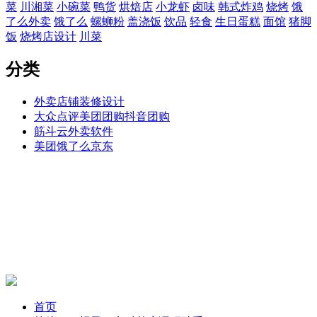
菜
川湘菜
小碗菜
鸭货
烘焙店
小龙虾
卤味
韩式炸鸡
烧烤
饿
了么外卖
饿了么
螺蛳粉
盖浇饭
饮品
轻食
生日蛋糕
面馆
猪脚
饭
烧烤店设计
川菜
分类
外卖店铺装修设计
大众点评美团团购抖音团购
筋斗云外卖软件
美团饿了么京东
首页