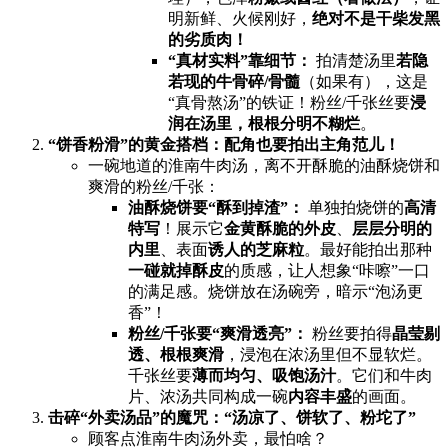
明新鲜、火候刚好，​
绝对不是干柴发黑
的劣质肉！​
​“真材实料”靠细节：​
​ 拍清楚汤里
若隐
若现的牛骨碎/骨髓
​（如果有），这是
“真骨熬汤”的铁证！粉丝/千张丝要
浸
润在汤里，根根分明不糊烂
。
​“饼香粉滑”的黄金搭档：配角也要拍出主角范儿！​
一碗地道的淮南牛肉汤，离不开酥脆的油酥烧饼和
爽滑的粉丝/千张：
油酥烧饼要“酥到掉渣”：​
​ 单独拍烧饼的
高清
特写
​！展示它
金黄酥脆的外皮
、
层层分明的
内里
、表面
诱人的芝麻粒
。最好能拍出那种
一碰就掉酥皮
的质感，让人想象“咔嚓”一口
的满足感。烧饼放在汤碗旁，暗示“泡汤更
香”！
粉丝/千张要“爽滑透亮”：​
​ 粉丝要拍得
晶莹剔
透、根根爽滑
，浸泡在浓汤里但不显软烂。
千张丝要
薄而均匀、吸饱汤汁
。它们和牛肉
片、浓汤共同构成一碗
内容丰盛
的画面。
击碎“外卖汤品”的魔咒：“汤凉了、饼软了、粉坨了”​
顾客点淮南牛肉汤外卖，最怕啥？