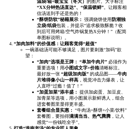
温袋/箱+暖宝宝（冬天）​
的图片。大字标注 ​
“XX分钟热汤直达”、“保温锁鲜”​
。让顾客相
信汤送到手还是热的！
​“酥饼防软”秘籍展示：​
​ 强调烧饼使用
防潮独
立袋/纸袋
包装，并提示“追求极致酥脆？收
到后可用烤箱/空气炸锅复热X分钟！”（配简
单图标说明）。
​“加肉加料”的价值感：让顾客觉得“超值”​
一碗基础汤可能不够满足，图片要刺激“加码”欲
望：
​“加肉”选项是王牌：​
​ ​
​“单加牛肉片”​
​ 必须作为
重要选项！用
小图或文字+价格
清晰标注。
最好放一张 ​
​“超级加肉版”​
​ 的成品图——
牛肉
片堆得像小山一样高
，视觉冲击力爆表，让
人直呼“过瘾！值了！”
​“加蛋加菜”添丰盛：​
​ 提供加卤蛋、加豆皮、
加青菜等选项，用小图展示新鲜诱人，组合
进套餐图里显得更丰盛。
套餐组合显实惠：​
​ “牛肉汤+酥饼+小菜/饮料”
套餐图，要拍得
满满当当、热气腾腾
，让人
感觉“一份钱吃全乎”。
打造“淮南老汤”的专业匠人形象