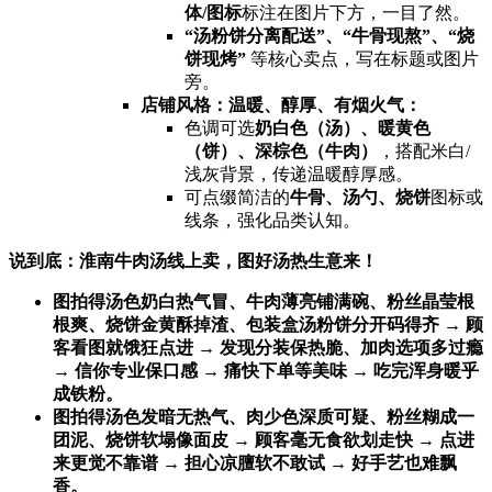
体/图标
标注在图片下方，一目了然。
​“汤粉饼分离配送”、“牛骨现熬”、“烧
饼现烤”​
​ 等核心卖点，写在标题或图片
旁。
店铺风格：温暖、醇厚、有烟火气：​
色调可选
奶白色（汤）、暖黄色
（饼）、深棕色（牛肉）​
，搭配米白/
浅灰背景，传递温暖醇厚感。
可点缀简洁的
牛骨、汤勺、烧饼
图标或
线条，强化品类认知。
说到底：淮南牛肉汤线上卖，图好汤热生意来！​
图拍得汤色奶白热气冒、牛肉薄亮铺满碗、粉丝晶莹根
根爽、烧饼金黄酥掉渣、包装盒汤粉饼分开码得齐 → 顾
客看图就饿狂点进 → 发现分装保热脆、加肉选项多过瘾
→ 信你专业保口感 → 痛快下单等美味 → 吃完浑身暖乎
成铁粉。​
图拍得汤色发暗无热气、肉少色深质可疑、粉丝糊成一
团泥、烧饼软塌像面皮 → 顾客毫无食欲划走快 → 点进
来更觉不靠谱 → 担心凉膻软不敢试 → 好手艺也难飘
香。​